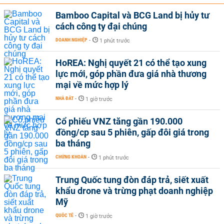
Bamboo Capital và BCG Land bị hủy tư
cách công ty đại chúng
DOANH NGHIỆP
-
1 phút trước
HoREA: Nghị quyết 21 có thể tạo xung
lực mới, góp phần đưa giá nhà thương
mại về mức hợp lý
NHÀ ĐẤT
-
1 giờ trước
Cổ phiếu VNZ tăng gần 190.000
đồng/cp sau 5 phiên, gấp đôi giá trong
ba tháng
CHỨNG KHOÁN
-
1 phút trước
Trung Quốc tung đòn đáp trả, siết xuất
khẩu drone và trừng phạt doanh nghiệp
Mỹ
QUỐC TẾ
-
1 giờ trước