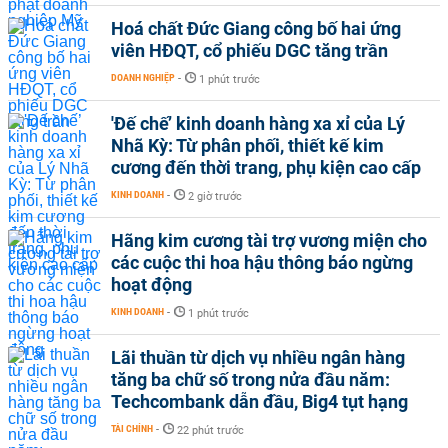
Hoá chất Đức Giang công bố hai ứng
viên HĐQT, cổ phiếu DGC tăng trần
DOANH NGHIỆP
-
1 phút trước
'Đế chế’ kinh doanh hàng xa xỉ của Lý
Nhã Kỳ: Từ phân phối, thiết kế kim
cương đến thời trang, phụ kiện cao cấp
KINH DOANH
-
2 giờ trước
Hãng kim cương tài trợ vương miện cho
các cuộc thi hoa hậu thông báo ngừng
hoạt động
KINH DOANH
-
1 phút trước
Lãi thuần từ dịch vụ nhiều ngân hàng
tăng ba chữ số trong nửa đầu năm:
Techcombank dẫn đầu, Big4 tụt hạng
TÀI CHÍNH
-
22 phút trước