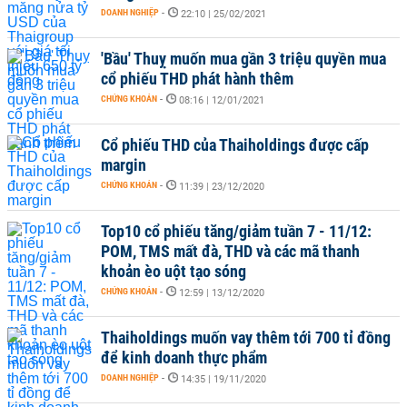
DOANH NGHIỆP
-
22:10 | 25/02/2021
'Bầu' Thuỵ muốn mua gần 3 triệu quyền mua
cổ phiếu THD phát hành thêm
CHỨNG KHOÁN
-
08:16 | 12/01/2021
Cổ phiếu THD của Thaiholdings được cấp
margin
CHỨNG KHOÁN
-
11:39 | 23/12/2020
Top10 cổ phiếu tăng/giảm tuần 7 - 11/12:
POM, TMS mất đà, THD và các mã thanh
khoản èo uột tạo sóng
CHỨNG KHOÁN
-
12:59 | 13/12/2020
Thaiholdings muốn vay thêm tới 700 tỉ đồng
để kinh doanh thực phẩm
DOANH NGHIỆP
-
14:35 | 19/11/2020