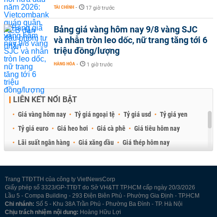
TÀI CHÍNH
-
17 giờ trước
Bảng giá vàng hôm nay 9/8 vàng SJC
và nhẫn tròn leo dốc, nữ trang tăng tới 6
triệu đồng/lượng
HÀNG HÓA
-
1 giờ trước
LIÊN KẾT NỔI BẬT
Giá vàng hôm nay
Tỷ giá ngoại tệ
Tỷ giá usd
Tỷ giá yen
Tỷ giá euro
Giá heo hơi
Giá cà phê
Giá tiêu hôm nay
Lãi suất ngân hàng
Giá xăng dầu
Giá thép hôm nay
Giá sầu riêng
Giá thịt heo
Giá gạo
Giá cao su
Best Retail Brokers
Diễn đàn đầu tư Việt Nam 2026
Trang TTĐTTH của công ty VietNewsCorp
Giấy phép số 3323/GP-TTĐT do Sở VH&TT TP.HCM cấp ngày 20/3/2026
Lầu 5 - Compa Building - 293 Điện Biên Phủ - Phường Gia Định - TP.HCM
Chi nhánh:
Số 5 - Khu 38A Trần Phú - Phường Ba Đình - TP. Hà Nội
Chịu trách nhiệm nội dung:
Hoàng Hữu Lợi