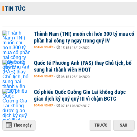
TIN TỨC
Thành Nam (TNI) muốn chi hơn 300 tỷ mua cổ
phần hai công ty ngay trong quý IV
DOANH NGHIỆP
-
15:15 | 16/12/2022
Quốc tế Phương Anh (PAS) thay Chủ tịch, bổ
sung hai thành viên HĐQT
DOANH NGHIỆP
-
08:15 | 28/10/2020
Cổ phiếu Quốc Cường Gia Lai không được
giao dịch ký quỹ quý III vì chậm BCTC
DOANH NGHIỆP
-
07:12 | 06/07/2017
Theo ngày
TRƯỚC
SAU