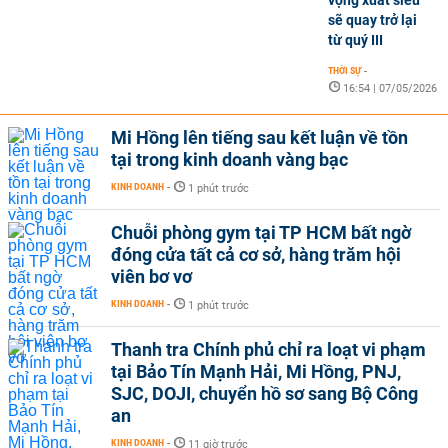
vọng xuất siêu
sẽ quay trở lại
từ quý III
THỜI SỰ
-
16:54 | 07/05/2026
Mi Hồng lên tiếng sau kết luận về tồn
tại trong kinh doanh vàng bạc
KINH DOANH
-
1 phút trước
Chuỗi phòng gym tại TP HCM bất ngờ
đóng cửa tất cả cơ sở, hàng trăm hội
viên bơ vơ
KINH DOANH
-
1 phút trước
Thanh tra Chính phủ chỉ ra loạt vi phạm
tại Bảo Tín Mạnh Hải, Mi Hồng, PNJ,
SJC, DOJI, chuyển hồ sơ sang Bộ Công
an
KINH DOANH
-
11 giờ trước