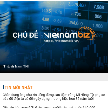
Thành Nam TNI
TIN MỚI NHẤT
Chân dung ông chủ kín tiếng đứng sau tiệm vàng Mi Hồng: Từ phụ xe,
sửa đồ điện tử cũ đến gây dựng thương hiệu hơn 35 năm tuổi
Giá tiêu hôm nay 9/8: Giảm mạnh cuối tuần, mất mốc 140.000