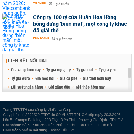
TÀI CHÍNH
-
4 giờ trước
Công ty 100 tỷ của Huấn Hoa Hồng
bỗng dưng ‘biến mất’, một công ty khác
đã giải thể
KINH DOANH
-
9 giờ trước
LIÊN KẾT NỔI BẬT
Giá vàng hôm nay
Tỷ giá ngoại tệ
Tỷ giá usd
Tỷ giá yen
Tỷ giá euro
Giá heo hơi
Giá cà phê
Giá tiêu hôm nay
Lãi suất ngân hàng
Giá xăng dầu
Giá thép hôm nay
Giá sầu riêng
Giá thịt heo
Giá gạo
Giá cao su
Best Retail Brokers
Diễn đàn đầu tư Việt Nam 2026
Trang TTĐTTH của công ty VietNewsCorp
Giấy phép số 3323/GP-TTĐT do Sở VH&TT TP.HCM cấp ngày 20/3/2026
Lầu 5 - Compa Building - 293 Điện Biên Phủ - Phường Gia Định - TP.HCM
Chi nhánh:
Số 5 - Khu 38A Trần Phú - Phường Ba Đình - TP. Hà Nội
Chịu trách nhiệm nội dung:
Hoàng Hữu Lợi