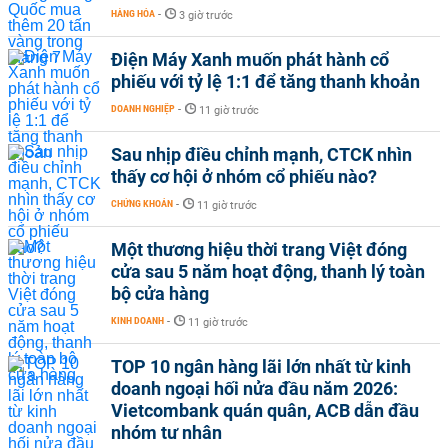
HÀNG HÓA
-
3 giờ trước
Điện Máy Xanh muốn phát hành cổ
phiếu với tỷ lệ 1:1 để tăng thanh khoản
DOANH NGHIỆP
-
11 giờ trước
Sau nhịp điều chỉnh mạnh, CTCK nhìn
thấy cơ hội ở nhóm cổ phiếu nào?
CHỨNG KHOÁN
-
11 giờ trước
Một thương hiệu thời trang Việt đóng
cửa sau 5 năm hoạt động, thanh lý toàn
bộ cửa hàng
KINH DOANH
-
11 giờ trước
TOP 10 ngân hàng lãi lớn nhất từ kinh
doanh ngoại hối nửa đầu năm 2026:
Vietcombank quán quân, ACB dẫn đầu
nhóm tư nhân