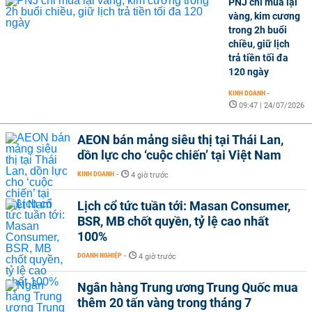
PNJ chỉ mua lại
vàng, kim cương
trong 2h buổi
chiều, giữ lịch
trả tiền tối đa
120 ngày
KINH DOANH
-
09:47 | 24/07/2026
AEON bán mảng siêu thị tại Thái Lan,
dồn lực cho ‘cuộc chiến’ tại Việt Nam
KINH DOANH
-
4 giờ trước
Lịch cổ tức tuần tới: Masan Consumer,
BSR, MB chốt quyền, tỷ lệ cao nhất
100%
DOANH NGHIỆP
-
4 giờ trước
Ngân hàng Trung ương Trung Quốc mua
thêm 20 tấn vàng trong tháng 7