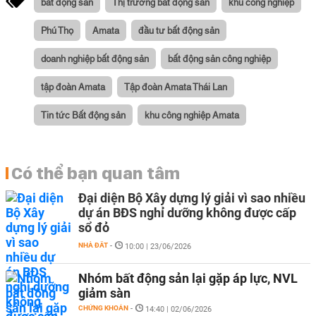
bất động sản
Thị trường bất động sản
khu công nghiệp
Phú Thọ
Amata
đầu tư bất động sản
doanh nghiệp bất động sản
bất động sản công nghiệp
tập đoàn Amata
Tập đoàn Amata Thái Lan
Tin tức Bất động sản
khu công nghiệp Amata
Có thể bạn quan tâm
Đại diện Bộ Xây dựng lý giải vì sao nhiều
dự án BĐS nghỉ dưỡng không được cấp
sổ đỏ
NHÀ ĐẤT
-
10:00 | 23/06/2026
Nhóm bất động sản lại gặp áp lực, NVL
giảm sàn
CHỨNG KHOÁN
-
14:40 | 02/06/2026