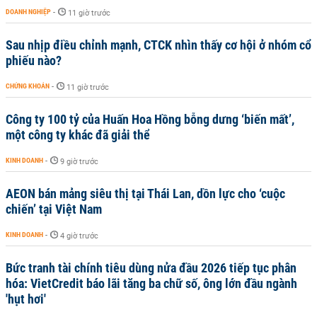
DOANH NGHIỆP
-
11 giờ trước
Sau nhịp điều chỉnh mạnh, CTCK nhìn thấy cơ hội ở nhóm cổ
phiếu nào?
CHỨNG KHOÁN
-
11 giờ trước
Công ty 100 tỷ của Huấn Hoa Hồng bỗng dưng ‘biến mất’,
một công ty khác đã giải thể
KINH DOANH
-
9 giờ trước
AEON bán mảng siêu thị tại Thái Lan, dồn lực cho ‘cuộc
chiến’ tại Việt Nam
KINH DOANH
-
4 giờ trước
Bức tranh tài chính tiêu dùng nửa đầu 2026 tiếp tục phân
hóa: VietCredit báo lãi tăng ba chữ số, ông lớn đầu ngành
'hụt hơi'