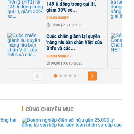
 quí III,
đồng/cp cho cổ đông trước
giờ giải thể
DOANH NGHIỆP
-
20
13:00 | 29/09/2020
h lại quyền
Sếp Masan Consumer làm
ân Việt' của
Chủ tịch Bột giặt NET
DOANH NGHIỆP
-
19:00 | 28/09/2020
20
CÙNG CHUYÊN MỤC