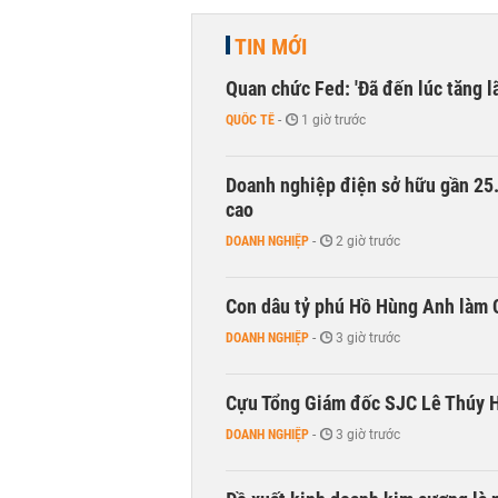
TIN MỚI
Quan chức Fed: 'Đã đến lúc tăng lã
QUỐC TẾ
-
1 giờ trước
Doanh nghiệp điện sở hữu gần 25.0
cao
DOANH NGHIỆP
-
2 giờ trước
Con dâu tỷ phú Hồ Hùng Anh làm 
DOANH NGHIỆP
-
3 giờ trước
Cựu Tổng Giám đốc SJC Lê Thúy 
DOANH NGHIỆP
-
3 giờ trước