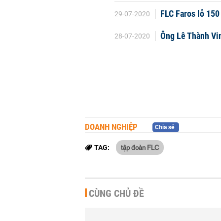
FLC Faros lỗ 150 
29-07-2020
Ông Lê Thành Vin
28-07-2020
DOANH NGHIỆP
Chia sẻ
tập đoàn FLC
TAG:
CÙNG CHỦ ĐỀ
Xi măng Hà Tiên