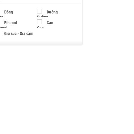
Đồng
Đường
Ethanol
Gạo
Gia súc - Gia cầm
Giấy
Gỗ
Hạt điều
Hồ tiêu - Hạt tiêu
Khí đốt
Kim loại khác
Mắc ca
Muối
Ngũ cốc
Nhựa - Hạt nhựa
Palladium
Phân bón