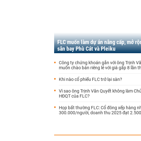
FLC muốn làm dự án nâng cấp, mở rộ
sân bay Phù Cát và Pleiku
Công ty chứng khoán gắn với ông Trịnh V
muốn chào bán riêng lẻ với giá gấp 8 lần th
Khi nào cổ phiếu FLC trở lại sàn?
Vì sao ông Trịnh Văn Quyết không làm Chủ
HĐQT của FLC?
Họp bất thường FLC: Cổ đông xếp hàng n
300.000/người, doanh thu 2025 đạt 2.500