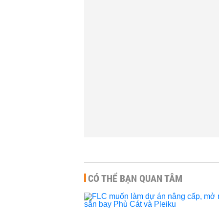
149 tỉ đồng trong
giảm 30% so...
DOANH NGHIỆP
-
15:00 | 21/10/20
Cuộc chiến giàn
'nâng niu bàn ch
Biti's và các...
DOANH NGHIỆP
-
09:00 | 03/10/20
CÓ THỂ BẠN QUAN TÂM