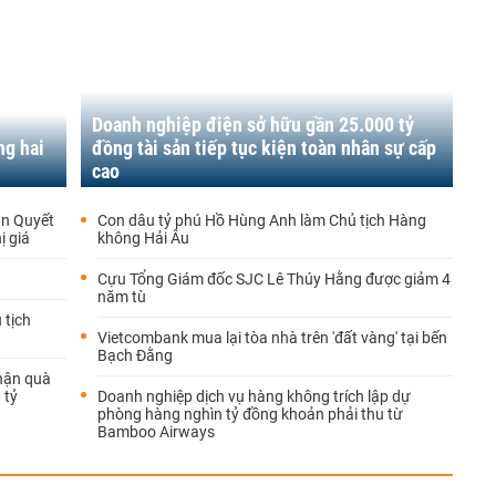
Doanh nghiệp điện sở hữu gần 25.000 tỷ
ng hai
đồng tài sản tiếp tục kiện toàn nhân sự cấp
cao
ăn Quyết
Con dâu tỷ phú Hồ Hùng Anh làm Chủ tịch Hàng
ị giá
không Hải Âu
Cựu Tổng Giám đốc SJC Lê Thúy Hằng được giảm 4
năm tù
 tịch
Vietcombank mua lại tòa nhà trên 'đất vàng' tại bến
Bạch Đằng
hận quà
 tỷ
Doanh nghiệp dịch vụ hàng không trích lập dự
phòng hàng nghìn tỷ đồng khoản phải thu từ
Bamboo Airways