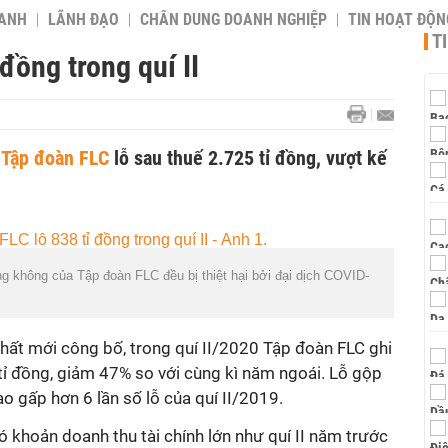
OANH
LÃNH ĐẠO
CHÂN DUNG DOANH NGHIỆP
TIN HOẠT ĐỘN
T
đồng trong quí II
,
Tập đoàn FLC
lỗ sau thuế 2.725 tỉ đồng, vượt kế
ng không của Tập đoàn FLC đều bị thiệt hại bởi đại dịch COVID-
hất mới công bố, trong quí II/2020 Tập đoàn FLC ghi
tỉ đồng, giảm 47% so với cùng kì năm ngoái. Lỗ gộp
ao gấp hơn 6 lần số lỗ của quí II/2019.
 khoản doanh thu tài chính lớn như quí II năm trước