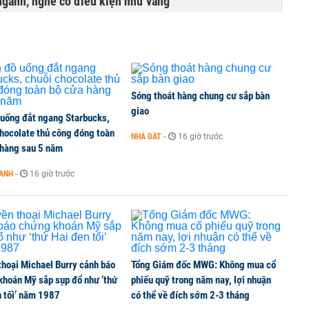
ngành, nghề có điều kiện như vàng
Sóng thoát hàng chung cư sắp bàn
giao
 uống đắt ngang Starbucks,
chocolate thủ công đóng toàn
NHÀ ĐẤT
-
16 giờ trước
 hàng sau 5 năm
OANH
-
16 giờ trước
thoại Michael Burry cảnh báo
Tổng Giám đốc MWG: Không mua cổ
khoán Mỹ sắp sụp đổ như ‘thứ
phiếu quỹ trong năm nay, lợi nhuận
n tối’ năm 1987
có thể về đích sớm 2-3 tháng