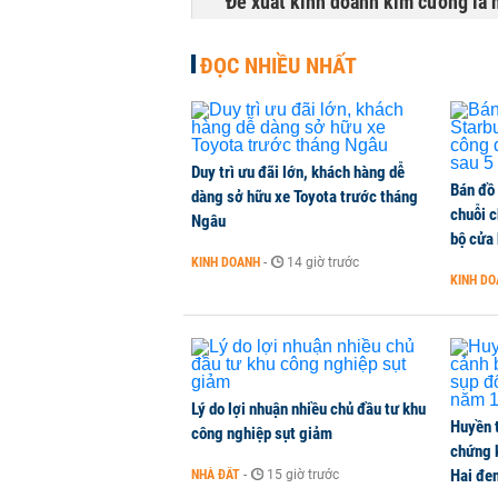
Đề xuất kinh doanh kim cương là 
KINH DOANH
-
3 giờ trước
ĐỌC NHIỀU NHẤT
Duy trì ưu đãi lớn, khách hàng dễ
Bán đồ
dàng sở hữu xe Toyota trước tháng
chuỗi 
Ngâu
bộ cửa
KINH DOANH
-
14 giờ trước
KINH D
Lý do lợi nhuận nhiều chủ đầu tư khu
Huyền 
công nghiệp sụt giảm
chứng 
Hai đe
NHÀ ĐẤT
-
15 giờ trước