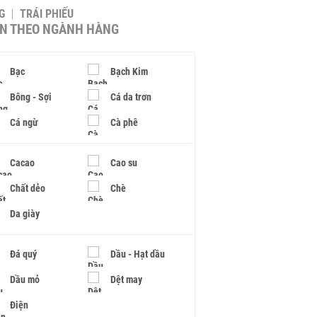
G
TRÁI PHIẾU
IN THEO NGÀNH HÀNG
Bạc
Bạch Kim
Bông - Sợi
Cá da trơn
Cá ngừ
Cà phê
Cacao
Cao su
Chất dẻo
Chè
Da giày
Đá quý
Dầu - Hạt dầu
Dầu mỏ
Dệt may
Điện