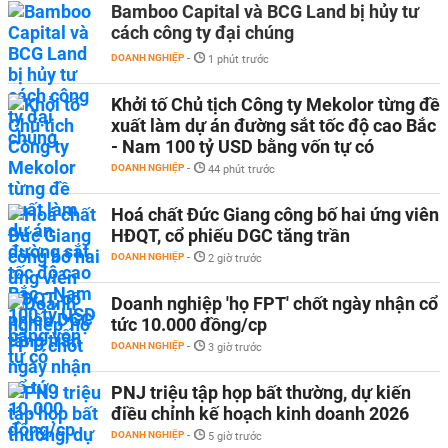
Bamboo Capital và BCG Land bị hủy tư
cách công ty đại chúng
DOANH NGHIỆP
-
1 phút trước
Khởi tố Chủ tịch Công ty Mekolor từng đề
xuất làm dự án đường sắt tốc độ cao Bắc
- Nam 100 tỷ USD bằng vốn tự có
DOANH NGHIỆP
-
44 phút trước
Hoá chất Đức Giang công bố hai ứng viên
HĐQT, cổ phiếu DGC tăng trần
DOANH NGHIỆP
-
2 giờ trước
Doanh nghiệp 'họ FPT' chốt ngày nhận cổ
tức 10.000 đồng/cp
DOANH NGHIỆP
-
3 giờ trước
PNJ triệu tập họp bất thường, dự kiến
điều chỉnh kế hoạch kinh doanh 2026
DOANH NGHIỆP
-
5 giờ trước