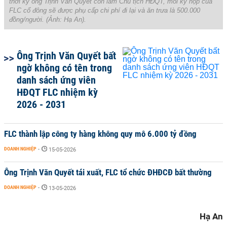
thời kỳ ông Trịnh Văn Quyết còn làm Chủ tịch HĐQT, mỗi kỳ họp của
FLC cổ đông sẽ được phụ cấp chi phí đi lại và ăn trưa là 500.000
đồng/người. (Ảnh:
Hạ An
).
Ông Trịnh Văn Quyết bất
ngờ không có tên trong
danh sách ứng viên
HĐQT FLC nhiệm kỳ
2026 - 2031
FLC thành lập công ty hàng không quy mô 6.000 tỷ đồng
DOANH NGHIỆP
-
15-05-2026
Ông Trịnh Văn Quyết tái xuất, FLC tổ chức ĐHĐCĐ bất thường
DOANH NGHIỆP
-
13-05-2026
Hạ An