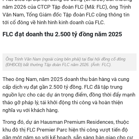
năm 2026 của CTCP Tập đoàn FLC (Mã: FLC),
ô
ng
Trịnh
Văn Nam, Tổng Giám đốc Tập đoàn FLC cũng thông tin
tới cổ đông về hình hình kinh doanh của FLC.
FLC đạt doanh thu 2.500 tỷ đồng năm 2025
Ông Trịnh Văn Nam (ngoài cùng bên phải) tại Đại hội đồng cổ đông
(ĐHĐCĐ) bất thường Tập đoàn FLC năm 2026. (Ảnh:
FLC
).
Theo ông Nam,
n
ăm 2025
doanh thu bán hàng và cung
cấp dịch vụ đạt gần 2.500 tỷ đồng. FLC đã tập trung
nguồn lực cho các dự án trọng điểm, đồng thời đẩy mạnh
tháo gỡ pháp lý, tái khởi động thi công và hoàn thiện
nghĩa vụ với khách hàng
.
Trong
đó, dự án
Hausman Premium Residences, thuộc
khu đô thị FLC Premier Parc hiện thi công vượt tiến độ
gần một năm so với kế hoạch, sẵn sàng bàn giao cho cư