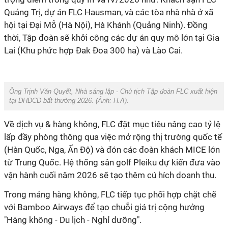
Quảng Trị, dự án FLC Hausman, và các tòa nhà nhà ở xã
hội tại Đại Mỗ (Hà Nội), Hà Khánh (Quảng Ninh). Đồng
thời, Tập đoàn sẽ khởi công các dự án quy mô lớn tại Gia
Lai (Khu phức hợp Đak Đoa 300 ha) và Lào Cai.
Ông Trịnh Văn Quyết, Nhà sáng lập - Chủ tịch Tập đoàn FLC xuất hiện
tại ĐHĐCĐ bất thường 2026. (Ảnh:
H.A
).
Về
d
ịch vụ &
h
àng không
,
FLC đặt mục tiêu nâng cao tỷ lệ
lấp đầy phòng thông qua việc mở rộng thị trường quốc tế
(Hàn Quốc, Nga, Ấn Độ) và đón các đoàn khách MICE lớn
từ Trung Quốc. Hệ thống sân golf Pleiku dự kiến đưa vào
vận hành cuối năm 2026 sẽ tạo thêm cú hích doanh thu.
Trong mảng hàng không, FLC tiếp tục phối hợp chặt chẽ
với Bamboo Airways để tạo chuỗi giá trị cộng hưởng
"Hàng không - Du lịch - Nghỉ dưỡng".