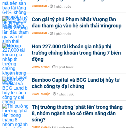
KINH DOANH
-
1 phút trước
Con gái tỷ phú Phạm Nhật Vượng lần
đầu tham gia vào hệ sinh thái Vingroup
KINH DOANH
-
1 phút trước
Hơn 227.000 tài khoản gia nhập thị
trường chứng khoán trong tháng 7 biến
động
CHỨNG KHOÁN
-
1 phút trước
Bamboo Capital và BCG Land bị hủy tư
cách công ty đại chúng
DOANH NGHIỆP
-
1 phút trước
Thị trường thường ‘phất lên’ trong tháng
8, nhóm ngành nào có tiềm năng dẫn
sóng?
CHỨNG KHOÁN
-
1 phút trước