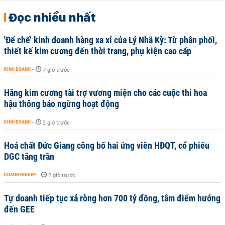
Đọc nhiều nhất
'Đế chế’ kinh doanh hàng xa xỉ của Lý Nhã Kỳ: Từ phân phối,
thiết kế kim cương đến thời trang, phụ kiện cao cấp
KINH DOANH
-
7 giờ trước
Hãng kim cương tài trợ vương miện cho các cuộc thi hoa
hậu thông báo ngừng hoạt động
KINH DOANH
-
2 giờ trước
Hoá chất Đức Giang công bố hai ứng viên HĐQT, cổ phiếu
DGC tăng trần
DOANH NGHIỆP
-
2 giờ trước
Tự doanh tiếp tục xả ròng hơn 700 tỷ đồng, tâm điểm hướng
đến GEE