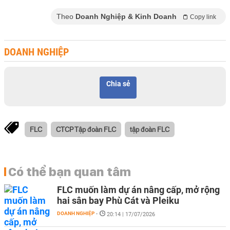
Theo
Doanh Nghiệp & Kinh Doanh
Copy link
DOANH NGHIỆP
Chia sẻ
FLC
CTCP Tập đoàn FLC
tập đoàn FLC
Có thể bạn quan tâm
FLC muốn làm dự án nâng cấp, mở rộng
hai sân bay Phù Cát và Pleiku
DOANH NGHIỆP
-
20:14 | 17/07/2026