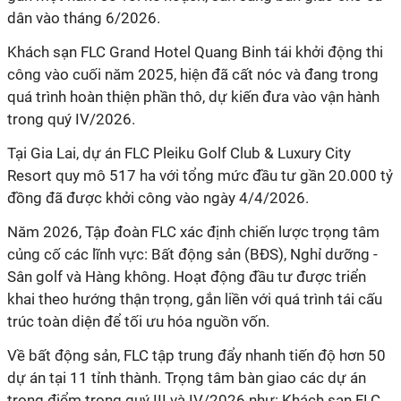
dân vào tháng 6/2026.
Khách sạn FLC Grand Hotel Quang Binh tái khởi động thi
công vào cuối năm 2025
, hiện
đã cất nóc và đang trong
quá trình hoàn thiện phần thô, dự kiến đưa vào vận hành
trong quý IV/202
6
.
Tại Gia Lai, dự án FLC Pleiku Golf Club & Luxury City
Resort quy mô 517 ha với tổng mức đầu tư gần 20.000 tỷ
đồng đã được khởi công vào ngày 4/4/2026.
Năm 2026, Tập đoàn FLC xác định chiến lược trọng tâm
củng cố các lĩnh vực: Bất động sản (BĐS), Nghỉ dưỡng -
Sân golf và Hàng không. Hoạt động đầu tư được triển
khai theo hướng thận trọng, gắn liền với quá trình tái cấu
trúc toàn diện để tối ưu hóa nguồn vốn.
Về
b
ất động sản
,
FLC tập trung đẩy nhanh tiến độ hơn 50
dự án tại 11 tỉnh thành. Trọng tâm bàn giao các dự án
trọng điểm trong quý III và IV/2026 như: Khách sạn FLC