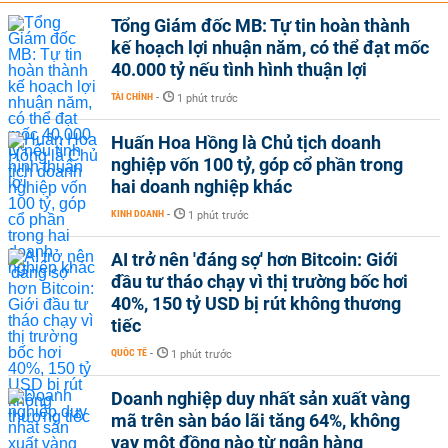
Tổng Giám đốc MB: Tự tin hoàn thành
kế hoạch lợi nhuận năm, có thể đạt mốc
40.000 tỷ nếu tình hình thuận lợi
TÀI CHÍNH
-
1 phút trước
Huấn Hoa Hồng là Chủ tịch doanh
nghiệp vốn 100 tỷ, góp cổ phần trong
hai doanh nghiệp khác
KINH DOANH
-
1 phút trước
AI trở nên 'đáng sợ' hơn Bitcoin: Giới
đầu tư tháo chạy vì thị trường bốc hơi
40%, 150 tỷ USD bị rút không thương
tiếc
QUỐC TẾ
-
1 phút trước
Doanh nghiệp duy nhất sản xuất vàng
mã trên sàn báo lãi tăng 64%, không
vay một đồng nào từ ngân hàng