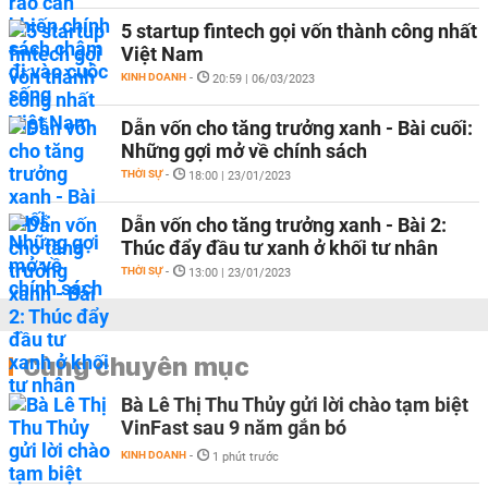
5 startup fintech gọi vốn thành công nhất
Việt Nam
KINH DOANH
-
20:59 | 06/03/2023
Dẫn vốn cho tăng trưởng xanh - Bài cuối:
Những gợi mở về chính sách
THỜI SỰ
-
18:00 | 23/01/2023
Dẫn vốn cho tăng trưởng xanh - Bài 2:
Thúc đẩy đầu tư xanh ở khối tư nhân
THỜI SỰ
-
13:00 | 23/01/2023
Cùng chuyên mục
Bà Lê Thị Thu Thủy gửi lời chào tạm biệt
VinFast sau 9 năm gắn bó
KINH DOANH
-
1 phút trước