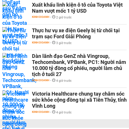
Xuất khẩu linh kiện ô tô của Toyota Việt
Nam vượt mốc 1 tỷ USD
KINH DOANH
-
2 giờ trước
Thực hư vụ xe điện Geely bị từ chối tại
trạm sạc Ford Giải Phóng
KINH DOANH
-
3 giờ trước
Dàn lãnh đạo GenZ nhà Vingroup,
Techcombank, VPBank, PC1: Người nắm
10.000 tỷ đồng cổ phiếu, người làm chủ
tịch ở tuổi 27
KINH DOANH
-
4 giờ trước
Victoria Healthcare chung tay chăm sóc
sức khỏe cộng đồng tại xã Tiên Thủy, tỉnh
Vĩnh Long
KINH DOANH
-
4 giờ trước