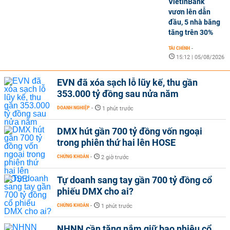
VietinBank
vươn lên dẫn
đầu, 5 nhà băng
tăng trên 30%
TÀI CHÍNH
-
15:12 | 05/08/2026
EVN đã xóa sạch lỗ lũy kế, thu gần
353.000 tỷ đồng sau nửa năm
DOANH NGHIỆP
-
1 phút trước
DMX hút gần 700 tỷ đồng vốn ngoại
trong phiên thứ hai lên HOSE
CHỨNG KHOÁN
-
2 giờ trước
Tự doanh sang tay gần 700 tỷ đồng cổ
phiếu DMX cho ai?
CHỨNG KHOÁN
-
1 phút trước
NHNN cần tăng nắm giữ bao nhiêu cổ