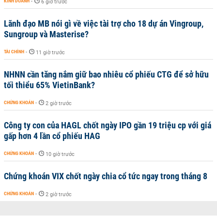
KINH DOANH
-
6 giờ trước
Lãnh đạo MB nói gì về việc tài trợ cho 18 dự án Vingroup,
Sungroup và Masterise?
TÀI CHÍNH
-
11 giờ trước
NHNN cần tăng nắm giữ bao nhiêu cổ phiếu CTG để sở hữu
tối thiểu 65% VietinBank?
CHỨNG KHOÁN
-
2 giờ trước
Công ty con của HAGL chốt ngày IPO gần 19 triệu cp với giá
gấp hơn 4 lần cổ phiếu HAG
CHỨNG KHOÁN
-
10 giờ trước
Chứng khoán VIX chốt ngày chia cổ tức ngay trong tháng 8
CHỨNG KHOÁN
-
2 giờ trước