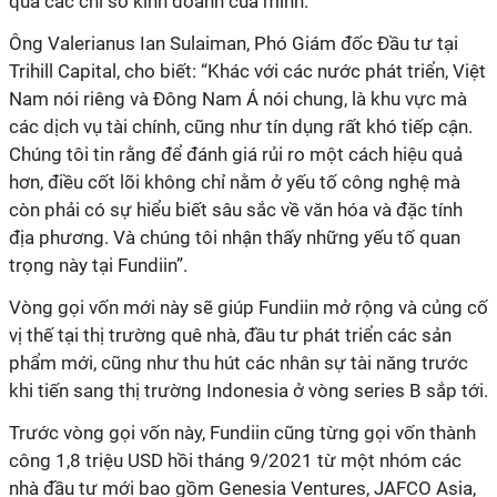
qua các chỉ số kinh doanh của mình.”
Ông Valerianus Ian Sulaiman, Phó Giám đốc Đầu tư tại
Trihill Capital, cho biết: “Khác với các nước phát triển, Việt
Nam nói riêng và Đông Nam Á nói chung, là khu vực mà
các dịch vụ tài chính, cũng như tín dụng rất khó tiếp cận.
Chúng tôi tin rằng để đánh giá rủi ro một cách hiệu quả
hơn, điều cốt lõi không chỉ nằm ở yếu tố công nghệ mà
còn phải có sự hiểu biết sâu sắc về văn hóa và đặc tính
địa phương. Và chúng tôi nhận thấy những yếu tố quan
trọng này tại Fundiin”.
Vòng gọi vốn mới này sẽ giúp Fundiin mở rộng và củng cố
vị thế tại thị trường quê nhà, đầu tư phát triển các sản
phẩm mới, cũng như thu hút các nhân sự tài năng trước
khi tiến sang thị trường Indonesia ở vòng series B sắp tới.
Trước vòng gọi vốn này, Fundiin cũng từng gọi vốn thành
công 1,8 triệu USD hồi tháng 9/2021 từ một nhóm các
nhà đầu tư mới bao gồm Genesia Ventures, JAFCO Asia,