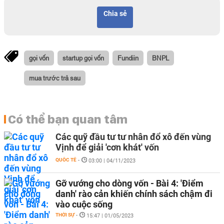
Chia sẻ
gọi vốn
startup gọi vốn
Fundiin
BNPL
mua trước trả sau
Có thể bạn quan tâm
Các quỹ đầu tư tư nhân đổ xô đến vùng
Vịnh để giải 'cơn khát' vốn
QUỐC TẾ
-
03:00 | 04/11/2023
Gỡ vướng cho dòng vốn - Bài 4: 'Điểm
danh' rào cản khiến chính sách chậm đi
vào cuộc sống
THỜI SỰ
-
15:47 | 01/05/2023