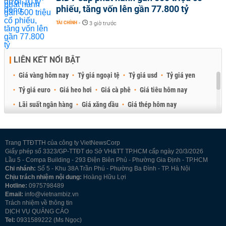
phiếu, tăng vốn lên gần 77.800 tỷ
TÀI CHÍNH
-
3 giờ trước
LIÊN KẾT NỔI BẬT
Giá vàng hôm nay
Tỷ giá ngoại tệ
Tỷ giá usd
Tỷ giá yen
Tỷ giá euro
Giá heo hơi
Giá cà phê
Giá tiêu hôm nay
Lãi suất ngân hàng
Giá xăng dầu
Giá thép hôm nay
Giá sầu riêng
Giá thịt heo
Giá gạo
Giá cao su
Best Retail Brokers
Diễn đàn đầu tư Việt Nam 2026
Trang TTĐTTH của công ty VietNewsCorp
Giấy phép số 3323/GP-TTĐT do Sở VH&TT TP.HCM cấp ngày 20/3/2026
Lầu 5 - Compa Building - 293 Điện Biên Phủ - Phường Gia Định - TP.HCM
Chi nhánh:
Số 5 - Khu 38A Trần Phú - Phường Ba Đình - TP. Hà Nội
Chịu trách nhiệm nội dung:
Hoàng Hữu Lợi
Hotline:
0975798489
Email:
info@vietnambiz.vn
Trách nhiệm về thông tin
DỊCH VỤ QUẢNG CÁO
Tel:
0931589222 (Ms Ngọc)