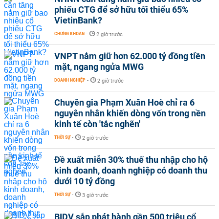
phiếu CTG để sở hữu tối thiểu 65%
VietinBank?
CHỨNG KHOÁN
-
2 giờ trước
VNPT nắm giữ hơn 62.000 tỷ đồng tiền
mặt, ngang ngửa MWG
DOANH NGHIỆP
-
2 giờ trước
Chuyên gia Phạm Xuân Hoè chỉ ra 6
nguyên nhân khiến dòng vốn trong nền
kinh tế còn 'tắc nghẽn'
THỜI SỰ
-
2 giờ trước
Đề xuất miễn 30% thuế thu nhập cho hộ
kinh doanh, doanh nghiệp có doanh thu
dưới 10 tỷ đồng
THỜI SỰ
-
3 giờ trước
BIDV sắp phát hành gần 500 triệu cổ