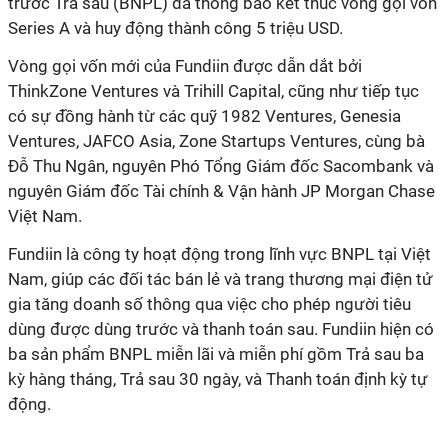
trước Trả sau (BNPL) đã thông báo kết thúc vòng gọi vốn
Series A và huy động thành công 5 triệu USD.
Vòng gọi vốn mới của Fundiin được dẫn dắt bởi
ThinkZone Ventures và Trihill Capital, cũng như tiếp tục
có sự đồng hành từ các quỹ 1982 Ventures, Genesia
Ventures, JAFCO Asia, Zone Startups Ventures, cùng bà
Đỗ Thu Ngân, nguyên Phó Tổng Giám đốc Sacombank và
nguyên Giám đốc Tài chính & Vận hành JP Morgan Chase
Việt Nam.
Fundiin là công ty hoạt động trong lĩnh vực BNPL tại Việt
Nam, giúp các đối tác bán lẻ và trang thương mại điện tử
gia tăng doanh số thông qua việc cho phép người tiêu
dùng được dùng trước và thanh toán sau. Fundiin hiện có
ba sản phẩm BNPL miễn lãi và miễn phí gồm Trả sau ba
kỳ hàng tháng, Trả sau 30 ngày, và Thanh toán định kỳ tự
động.