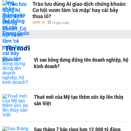
Trào lưu dùng AI giao dịch chứng khoán:
Cơ hội vươn tầm 'cá mập' hay cái bẫy
thua lỗ?
QUỐC TẾ
-
19 giờ trước
Tin mới
Vì sao bỗng dưng đứng tên doanh nghiệp, hộ
kinh doanh?
Thuế mới của Mỹ tạo thêm sức ép lên thủy
sản Việt
Sau tháng 7 bán ròng hơn 12.000 tỷ đồng,