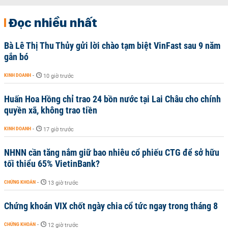
Đọc nhiều nhất
Bà Lê Thị Thu Thủy gửi lời chào tạm biệt VinFast sau 9 năm
gắn bó
KINH DOANH
-
10 giờ trước
Huấn Hoa Hồng chỉ trao 24 bồn nước tại Lai Châu cho chính
quyền xã, không trao tiền
KINH DOANH
-
17 giờ trước
NHNN cần tăng nắm giữ bao nhiêu cổ phiếu CTG để sở hữu
tối thiểu 65% VietinBank?
CHỨNG KHOÁN
-
13 giờ trước
Chứng khoán VIX chốt ngày chia cổ tức ngay trong tháng 8
CHỨNG KHOÁN
-
12 giờ trước