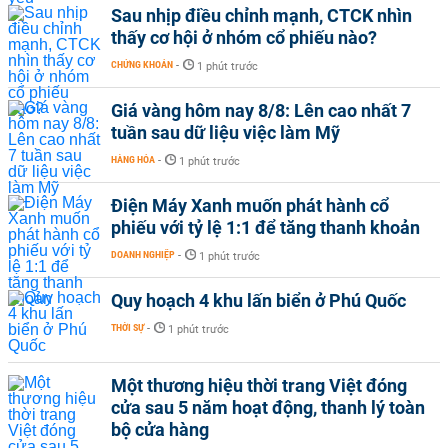
Sau nhịp điều chỉnh mạnh, CTCK nhìn
thấy cơ hội ở nhóm cổ phiếu nào?
CHỨNG KHOÁN
-
1 phút trước
Giá vàng hôm nay 8/8: Lên cao nhất 7
tuần sau dữ liệu việc làm Mỹ
HÀNG HÓA
-
1 phút trước
Điện Máy Xanh muốn phát hành cổ
phiếu với tỷ lệ 1:1 để tăng thanh khoản
DOANH NGHIỆP
-
1 phút trước
Quy hoạch 4 khu lấn biển ở Phú Quốc
THỜI SỰ
-
1 phút trước
Một thương hiệu thời trang Việt đóng
cửa sau 5 năm hoạt động, thanh lý toàn
bộ cửa hàng