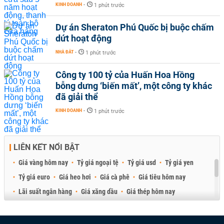
KINH DOANH
-
1 phút trước
Dự án Sheraton Phú Quốc bị buộc chấm
dứt hoạt động
NHÀ ĐẤT
-
1 phút trước
Công ty 100 tỷ của Huấn Hoa Hồng
bỗng dưng ‘biến mất’, một công ty khác
đã giải thể
KINH DOANH
-
1 phút trước
LIÊN KẾT NỔI BẬT
Giá vàng hôm nay
Tỷ giá ngoại tệ
Tỷ giá usd
Tỷ giá yen
Tỷ giá euro
Giá heo hơi
Giá cà phê
Giá tiêu hôm nay
Lãi suất ngân hàng
Giá xăng dầu
Giá thép hôm nay
Giá sầu riêng
Giá thịt heo
Giá gạo
Giá cao su
Best Retail Brokers
Diễn đàn đầu tư Việt Nam 2026