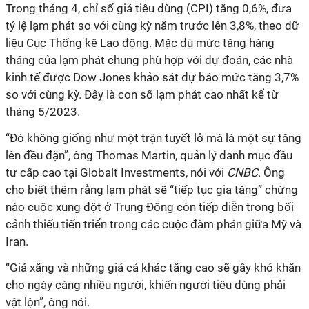
Trong tháng 4, chỉ số giá tiêu dùng (CPI) tăng 0,6%, đưa
tỷ lệ lạm phát so với cùng kỳ năm trước lên 3,8%, theo dữ
liệu Cục Thống kê Lao động. Mặc dù mức tăng hàng
tháng của lạm phát chung phù hợp với dự đoán, các nhà
kinh tế được Dow Jones khảo sát dự báo mức tăng 3,7%
so với cùng kỳ. Đây là con số lạm phát cao nhất kể từ
tháng 5/2023.
“Đó không giống như một trận tuyết lở mà là một sự tăng
lên đều đặn”, ông Thomas Martin, quản lý danh mục đầu
tư cấp cao tại Globalt Investments, nói với
CNBC
. Ông
cho biết thêm rằng lạm phát sẽ “tiếp tục gia tăng” chừng
nào cuộc xung đột ở Trung Đông còn tiếp diễn trong bối
cảnh thiếu tiến triển trong các cuộc đàm phán giữa Mỹ và
Iran.
“Giá xăng và những giá cả khác tăng cao sẽ gây khó khăn
cho ngày càng nhiều người, khiến người tiêu dùng phải
vật lộn”, ông nói.