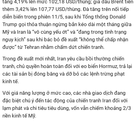
tăng 4,19% lên mức 102,18 USD/thùng; giá dầu Brent tiến
thêm 3,42% lên 107,77 USD/thùng. Đà tăng trên nối tiếp
diễn biến trong phiên 11/5, sau khi Tổng thống Donald
Trump gọi thỏa thuận ngừng bắn kéo dài một tháng giữa
Mỹ và Iran là “vô cùng yếu ớt” và “đang trong tình trạng
nguy kịch” sau khi bác bỏ đề xuất “không thể chấp nhận
được” từ Tehran nhằm chấm dứt chiến tranh.
Trong đề xuất mới nhất, Iran yêu cầu bồi thường chiến
tranh, chủ quyền hoàn toàn đối với eo biển Hormuz, trả lại
các tài sản bị đóng băng và dỡ bỏ các lệnh trừng phạt
kinh tế.
Với giá năng lượng ở mức cao, các nhà giao dịch đang
đặc biệt chú ý đến tác động của chiến tranh Iran đối với
lạm phát và chi tiêu tiêu dùng, vốn vẫn chiếm khoảng 2/3
nền kinh tế Mỹ.