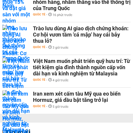
nhóm hàng, nhắm thẳng vào thế thống trị
của Trung Quốc
QUỐC TẾ
-
16 phút trước
Trào lưu dùng AI giao dịch chứng khoán:
Cơ hội vươn tầm 'cá mập' hay cái bẫy
thua lỗ?
QUỐC TẾ
-
3 giờ trước
Việt Nam muốn phát triển quỹ hưu trí: Từ
tiết kiệm gia đình thành nguồn cấp vốn
dài hạn và kinh nghiệm từ Malaysia
QUỐC TẾ
-
4 giờ trước
Iran xem xét cấm tàu Mỹ qua eo biển
Hormuz, giá dầu bật tăng trở lại
QUỐC TẾ
-
5 giờ trước
Tin mới