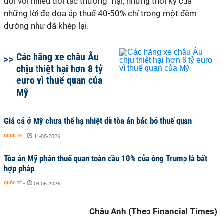
đối với nhiều đối tác thương mại, nhưng thời kỳ của
những lời đe dọa áp thuế 40-50% chỉ trong một đêm
dường như đã khép lại.
Các hãng xe châu Âu
chịu thiệt hại hơn 8 tỷ
euro vì thuế quan của
Mỹ
Giá cả ở Mỹ chưa thể hạ nhiệt dù tòa án bác bỏ thuế quan
QUỐC TẾ
-
11-05-2026
Tòa án Mỹ phán thuế quan toàn cầu 10% của ông Trump là bất
hợp pháp
QUỐC TẾ
-
08-05-2026
Châu Anh (Theo Financial Times)