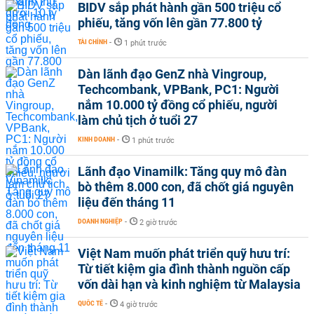
BIDV sắp phát hành gần 500 triệu cổ
phiếu, tăng vốn lên gần 77.800 tỷ
TÀI CHÍNH
-
1 phút trước
Dàn lãnh đạo GenZ nhà Vingroup,
Techcombank, VPBank, PC1: Người
nắm 10.000 tỷ đồng cổ phiếu, người
làm chủ tịch ở tuổi 27
KINH DOANH
-
1 phút trước
Lãnh đạo Vinamilk: Tăng quy mô đàn
bò thêm 8.000 con, đã chốt giá nguyên
liệu đến tháng 11
DOANH NGHIỆP
-
2 giờ trước
Việt Nam muốn phát triển quỹ hưu trí:
Từ tiết kiệm gia đình thành nguồn cấp
vốn dài hạn và kinh nghiệm từ Malaysia
QUỐC TẾ
-
4 giờ trước