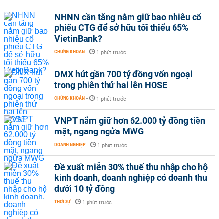
NHNN cần tăng nắm giữ bao nhiêu cổ
phiếu CTG để sở hữu tối thiểu 65%
VietinBank?
CHỨNG KHOÁN
-
1 phút trước
DMX hút gần 700 tỷ đồng vốn ngoại
trong phiên thứ hai lên HOSE
CHỨNG KHOÁN
-
1 phút trước
VNPT nắm giữ hơn 62.000 tỷ đồng tiền
mặt, ngang ngửa MWG
DOANH NGHIỆP
-
1 phút trước
Đề xuất miễn 30% thuế thu nhập cho hộ
kinh doanh, doanh nghiệp có doanh thu
dưới 10 tỷ đồng
THỜI SỰ
-
1 phút trước