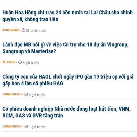
Huấn Hoa Hồng chỉ trao 24 bồn nước tại Lai Châu cho chính
quyền xã, không trao tiền
KINH DOANH
-
23 phút trước
Lãnh đạo MB nói gì về việc tài trợ cho 18 dự án Vingroup,
Sungroup và Masterise?
TÀI CHÍNH
-
6 giờ trước
Công ty con của HAGL chốt ngày IPO gần 19 triệu cp với giá
gấp hơn 4 lần cổ phiếu HAG
CHỨNG KHOÁN
-
5 giờ trước
Cổ phiếu doanh nghiệp Nhà nước đồng loạt hút tiền, VNM,
BCM, GAS và GVR tăng trần
CHỨNG KHOÁN
-
1 giờ trước