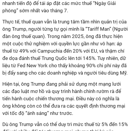
nhanh tiến độ để tái áp đặt các mức thuế “Ngày Giải
phóng” sớm nhất vào tháng 7.
Thực tế, thuế quan vẫn là trung tâm tầm nhìn quản trị của
ông Trump, người từng tự gọi mình là “Tariff Man” (Người
đàn ông thuế quan). Trong năm 2025, ông đã thực hiện
một cuộc thử nghiệm với quyền lực gần như vô hạn: áp
thuế từ 49% với Campuchia đến 20% với EU, và thậm chí
đe dọa đánh thuế Trung Quốc lên tới 145%. Tuy nhiên, dữ
liệu từ Fed New York cho thấy khoảng 90% chi phí này đã
bị đẩy sang cho các doanh nghiệp và người tiêu dùng Mỹ.
Hiện tại, ông Trump đang phải sử dụng một mạng lưới
các đạo luật mơ hồ và quy trình hành chính rườm rà để
tiến hành cuộc chiến thương mại. Điều này có nghĩa là
ông không còn có thể đưa ra các quyết định thương mại
với tốc độ “ánh sáng” như trước.
Dù ông Trump vẫn có thể duy trì mức thuế từ 5% đến 15%