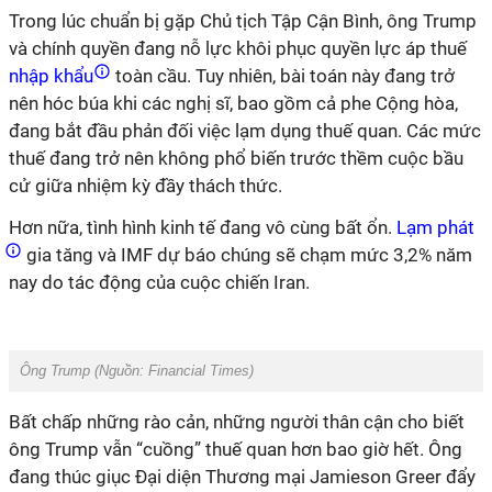
Trong lúc chuẩn bị gặp Chủ tịch Tập Cận Bình, ông Trump
và chính quyền đang nỗ lực khôi phục quyền lực áp thuế
nhập khẩu
toàn cầu. Tuy nhiên, bài toán này đang trở
nên hóc búa khi các nghị sĩ, bao gồm cả phe Cộng hòa,
đang bắt đầu phản đối việc lạm dụng thuế quan. Các mức
thuế đang trở nên không phổ biến trước thềm cuộc bầu
cử giữa nhiệm kỳ đầy thách thức.
Hơn nữa, tình hình kinh tế đang vô cùng bất ổn.
Lạm phát
gia tăng và IMF dự báo chúng sẽ chạm mức 3,2% năm
nay do tác động của cuộc chiến Iran.
Ông Trump (Nguồn: Financial Times)
Bất chấp những rào cản, những người thân cận cho biết
ông Trump vẫn “cuồng” thuế quan hơn bao giờ hết. Ông
đang thúc giục Đại diện Thương mại Jamieson Greer đẩy