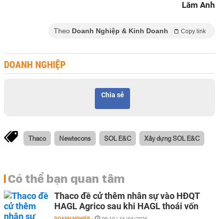
Lâm Anh
Theo
Doanh Nghiệp & Kinh Doanh
Copy link
DOANH NGHIỆP
Chia sẻ
Thaco
Newtecons
SOL E&C
Xây dựng SOL E&C
Có thể bạn quan tâm
Thaco đề cử thêm nhân sự vào HĐQT
HAGL Agrico sau khi HAGL thoái vốn
DOANH NGHIỆP
-