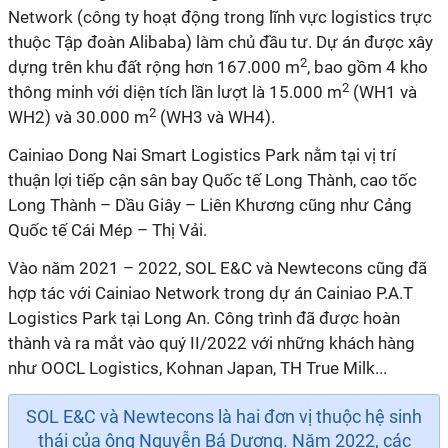
Network (công ty hoạt động trong lĩnh vực logistics trực
thuộc Tập đoàn Alibaba) làm chủ đầu tư. Dự án được xây
2
dựng trên khu đất rộng hơn 167.000 m
, bao gồm 4 kho
2
thông minh với diện tích lần lượt là 15.000 m
(WH1 và
2
WH2) và 30.000 m
(WH3 và WH4).
Cainiao Dong Nai Smart Logistics Park nằm tại vị trí
thuận lợi tiếp cận sân bay Quốc tế Long Thành, cao tốc
Long Thành – Dầu Giây – Liên Khương cũng như Cảng
Quốc tế Cái Mép – Thị Vải.
Vào năm 2021 – 2022, SOL E&C và Newtecons cũng đã
hợp tác với Cainiao Network trong dự án Cainiao P.A.T
Logistics Park tại Long An. Công trình đã được hoàn
thành và ra mắt vào quý II/2022 với những khách hàng
như OOCL Logistics, Kohnan Japan, TH True Milk...
SOL E&C và Newtecons là
hai
đơn vị thuộc hệ sinh
thái của ông Nguyễn Bá Dương. Năm
2022
, các