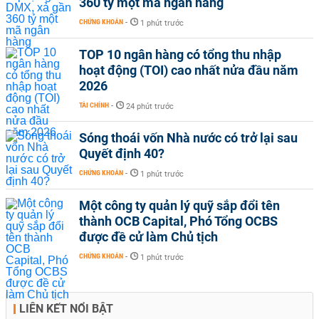
360 tỷ một mã ngân hàng
CHỨNG KHOÁN
-
1 phút trước
TOP 10 ngân hàng có tổng thu nhập
hoạt động (TOI) cao nhất nửa đầu năm
2026
TÀI CHÍNH
-
24 phút trước
Sóng thoái vốn Nhà nước có trở lại sau
Quyết định 40?
CHỨNG KHOÁN
-
1 phút trước
Một công ty quản lý quỹ sắp đổi tên
thành OCB Capital, Phó Tổng OCBS
được đề cử làm Chủ tịch
CHỨNG KHOÁN
-
1 phút trước
LIÊN KẾT NỔI BẬT