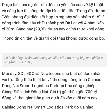
Được biết, hai dự án trên đều có yêu cầu cao về kỹ thuật
và năng lực thi công do địa hình đồi dốc. Trong đó, dự án
“Văn phòng đại diện kết hợp trưng bày sản phẩm ô tô” là
công trình đào sâu nhất thành phố Đà Lạt
với
4 hầm
, xấp
xỉ
20m
. Sáng nay (29/6), dự án này chính thức khởi công.
Thông tin chi tiết về giá trị gói thầu không được công bố.
Lễ khởi công dự án văn phòng đại diện kết hợp trưng bày sản phẩm ô
tô. (Ảnh:
SOL E&C
).
Mới đây,
SOL E&C
và
Newtecons cho biết sẽ đảm nhận
vai trò tổng thầu thiết kế và thi công công trình Cainiao
Dong Nai Smart Logistics Park tại Khu công nghiệp
Giang Điền, tỉnh Đồng Nai. Giá trị gói thầu gần 700 tỷ
đồng và thời gian bàn giao dự kiến vào cuối năm nay.
Cainiao Dong Nai Smart Logistics Park do Cainiao