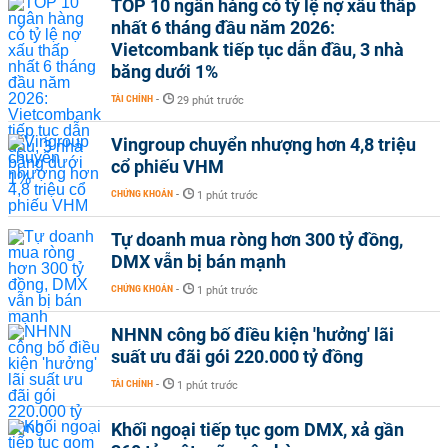
TOP 10 ngân hàng có tỷ lệ nợ xấu thấp
nhất 6 tháng đầu năm 2026:
Vietcombank tiếp tục dẫn đầu, 3 nhà
băng dưới 1%
TÀI CHÍNH
-
29 phút trước
Vingroup chuyển nhượng hơn 4,8 triệu
cổ phiếu VHM
CHỨNG KHOÁN
-
1 phút trước
Tự doanh mua ròng hơn 300 tỷ đồng,
DMX vẫn bị bán mạnh
CHỨNG KHOÁN
-
1 phút trước
NHNN công bố điều kiện 'hưởng' lãi
suất ưu đãi gói 220.000 tỷ đồng
TÀI CHÍNH
-
1 phút trước
Khối ngoại tiếp tục gom DMX, xả gần