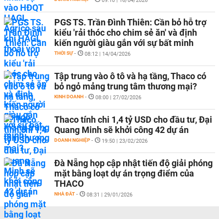
09:10 | 16/04/2026
PGS TS. Trần Đình Thiên: Cần bỏ hỗ trợ
kiểu 'rải thóc cho chim sẻ ăn' và định
kiến người giàu gắn với sự bất minh
THỜI SỰ
-
08:12 | 14/04/2026
Tập trung vào ô tô và hạ tầng, Thaco có
bỏ ngỏ mảng trung tâm thương mại?
KINH DOANH
-
08:00 | 27/02/2026
Thaco tính chi 1,4 tỷ USD cho đầu tư, Đại
Quang Minh sẽ khởi công 42 dự án
DOANH NGHIỆP
-
19:50 | 23/02/2026
Đà Nẵng họp cập nhật tiến độ giải phóng
mặt bằng loạt dự án trọng điểm của
THACO
NHÀ ĐẤT
-
08:31 | 29/01/2026