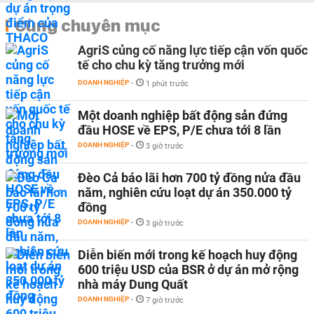
Cùng chuyên mục
AgriS củng cố năng lực tiếp cận vốn quốc
tế cho chu kỳ tăng trưởng mới
DOANH NGHIỆP
-
1 phút trước
Một doanh nghiệp bất động sản đứng
đầu HOSE về EPS, P/E chưa tới 8 lần
DOANH NGHIỆP
-
3 giờ trước
Đèo Cả báo lãi hơn 700 tỷ đồng nửa đầu
năm, nghiên cứu loạt dự án 350.000 tỷ
đồng
DOANH NGHIỆP
-
3 giờ trước
Diễn biến mới trong kế hoạch huy động
600 triệu USD của BSR ở dự án mở rộng
nhà máy Dung Quất
DOANH NGHIỆP
-
7 giờ trước