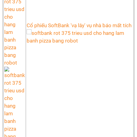
Cổ phiếu SoftBank 'vạ lây' vụ nhà báo mất tích