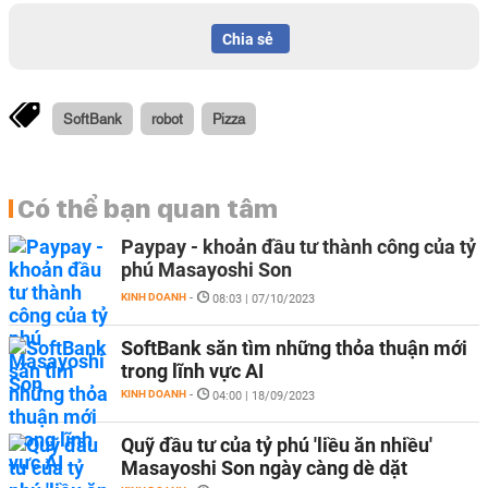
Chia sẻ
SoftBank
robot
Pizza
Có thể bạn quan tâm
Paypay - khoản đầu tư thành công của tỷ
phú Masayoshi Son
KINH DOANH
-
08:03 | 07/10/2023
SoftBank săn tìm những thỏa thuận mới
trong lĩnh vực AI
KINH DOANH
-
04:00 | 18/09/2023
Quỹ đầu tư của tỷ phú 'liều ăn nhiều'
Masayoshi Son ngày càng dè dặt