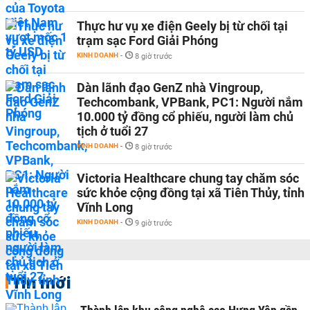
Thực hư vụ xe điện Geely bị từ chối tại
trạm sạc Ford Giải Phóng
KINH DOANH
-
8 giờ trước
Dàn lãnh đạo GenZ nhà Vingroup,
Techcombank, VPBank, PC1: Người nắm
10.000 tỷ đồng cổ phiếu, người làm chủ
tịch ở tuổi 27
KINH DOANH
-
8 giờ trước
Victoria Healthcare chung tay chăm sóc
sức khỏe cộng đồng tại xã Tiên Thủy, tỉnh
Vĩnh Long
KINH DOANH
-
9 giờ trước
Tin mới