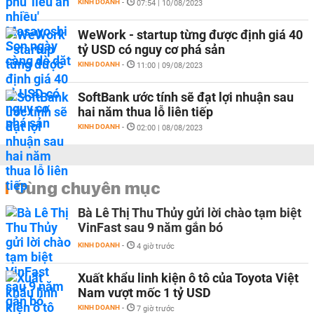
KINH DOANH
-
07:54 | 10/08/2023
WeWork - startup từng được định giá 40
tỷ USD có nguy cơ phá sản
KINH DOANH
-
11:00 | 09/08/2023
SoftBank ước tính sẽ đạt lợi nhuận sau
hai năm thua lỗ liên tiếp
KINH DOANH
-
02:00 | 08/08/2023
Cùng chuyên mục
Bà Lê Thị Thu Thủy gửi lời chào tạm biệt
VinFast sau 9 năm gắn bó
KINH DOANH
-
4 giờ trước
Xuất khẩu linh kiện ô tô của Toyota Việt
Nam vượt mốc 1 tỷ USD
KINH DOANH
-
7 giờ trước