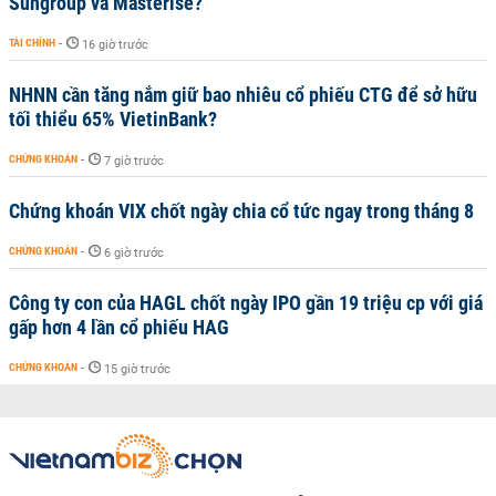
Sungroup và Masterise?
TÀI CHÍNH
-
16 giờ trước
NHNN cần tăng nắm giữ bao nhiêu cổ phiếu CTG để sở hữu
tối thiểu 65% VietinBank?
CHỨNG KHOÁN
-
7 giờ trước
Chứng khoán VIX chốt ngày chia cổ tức ngay trong tháng 8
CHỨNG KHOÁN
-
6 giờ trước
Công ty con của HAGL chốt ngày IPO gần 19 triệu cp với giá
gấp hơn 4 lần cổ phiếu HAG
CHỨNG KHOÁN
-
15 giờ trước