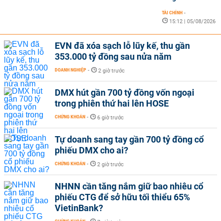
TÀI CHÍNH
-
15:12 | 05/08/2026
EVN đã xóa sạch lỗ lũy kế, thu gần
353.000 tỷ đồng sau nửa năm
DOANH NGHIỆP
-
2 giờ trước
DMX hút gần 700 tỷ đồng vốn ngoại
trong phiên thứ hai lên HOSE
CHỨNG KHOÁN
-
6 giờ trước
Tự doanh sang tay gần 700 tỷ đồng cổ
phiếu DMX cho ai?
CHỨNG KHOÁN
-
2 giờ trước
NHNN cần tăng nắm giữ bao nhiêu cổ
phiếu CTG để sở hữu tối thiểu 65%
VietinBank?