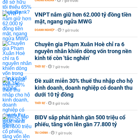
CHỨNG KHOÁN
-
7 giờ trước
VNPT nắm giữ hơn 62.000 tỷ đồng tiền
mặt, ngang ngửa MWG
DOANH NGHIỆP
-
7 giờ trước
Chuyên gia Phạm Xuân Hoè chỉ ra 6
nguyên nhân khiến dòng vốn trong nền
kinh tế còn 'tắc nghẽn'
THỜI SỰ
-
7 giờ trước
Đề xuất miễn 30% thuế thu nhập cho hộ
kinh doanh, doanh nghiệp có doanh thu
dưới 10 tỷ đồng
THỜI SỰ
-
8 giờ trước
BIDV sắp phát hành gần 500 triệu cổ
phiếu, tăng vốn lên gần 77.800 tỷ
TÀI CHÍNH
-
7 giờ trước