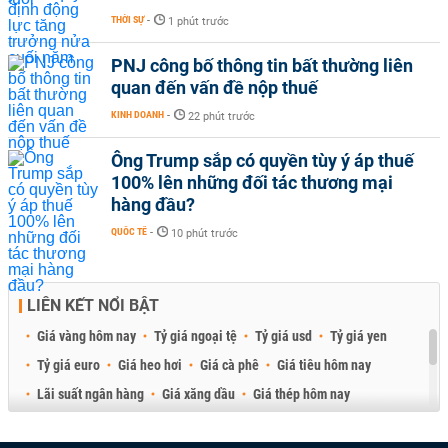
THỜI SỰ
-
1 phút trước
PNJ công bố thông tin bất thường liên
quan đến vấn đề nộp thuế
KINH DOANH
-
22 phút trước
Ông Trump sắp có quyền tùy ý áp thuế
100% lên những đối tác thương mại
hàng đầu?
QUỐC TẾ
-
10 phút trước
LIÊN KẾT NỔI BẬT
Giá vàng hôm nay
Tỷ giá ngoại tệ
Tỷ giá usd
Tỷ giá yen
Tỷ giá euro
Giá heo hơi
Giá cà phê
Giá tiêu hôm nay
Lãi suất ngân hàng
Giá xăng dầu
Giá thép hôm nay
Giá sầu riêng
Giá thịt heo
Giá gạo
Giá cao su