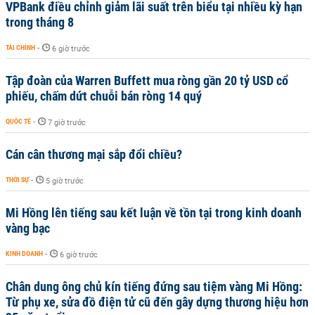
VPBank điều chỉnh giảm lãi suất trên biểu tại nhiều kỳ hạn
trong tháng 8
TÀI CHÍNH
-
6 giờ trước
Tập đoàn của Warren Buffett mua ròng gần 20 tỷ USD cổ
phiếu, chấm dứt chuỗi bán ròng 14 quý
QUỐC TẾ
-
7 giờ trước
Cán cân thương mại sắp đổi chiều?
THỜI SỰ
-
5 giờ trước
Mi Hồng lên tiếng sau kết luận về tồn tại trong kinh doanh
vàng bạc
KINH DOANH
-
6 giờ trước
Chân dung ông chủ kín tiếng đứng sau tiệm vàng Mi Hồng:
Từ phụ xe, sửa đồ điện tử cũ đến gây dựng thương hiệu hơn