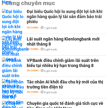
Cùng chuyên mục
Đại biểu Quốc hội lo xung đột lợi ích khi
ngân hàng quản lý tài sản đảm bảo trái
phiếu
TÀI CHÍNH
-
1 giờ trước
Lãi suất ngân hàng Kienlongbank mới
nhất tháng 8
TÀI CHÍNH
-
6 giờ trước
VPBank điều chỉnh giảm lãi suất trên
biểu tại nhiều kỳ hạn trong tháng 8
TÀI CHÍNH
-
6 giờ trước
Tác nhân AI khởi đầu chu kỳ mới của thị
trường tiền điện tử
TÀI CHÍNH
-
8 giờ trước
Chuyên gia quốc tế đánh giá tích cực về