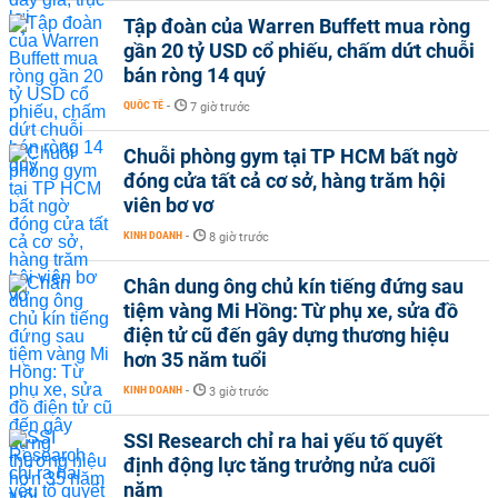
Tập đoàn của Warren Buffett mua ròng
gần 20 tỷ USD cổ phiếu, chấm dứt chuỗi
bán ròng 14 quý
QUỐC TẾ
-
7 giờ trước
Chuỗi phòng gym tại TP HCM bất ngờ
đóng cửa tất cả cơ sở, hàng trăm hội
viên bơ vơ
KINH DOANH
-
8 giờ trước
Chân dung ông chủ kín tiếng đứng sau
tiệm vàng Mi Hồng: Từ phụ xe, sửa đồ
điện tử cũ đến gây dựng thương hiệu
hơn 35 năm tuổi
KINH DOANH
-
3 giờ trước
SSI Research chỉ ra hai yếu tố quyết
định động lực tăng trưởng nửa cuối
năm