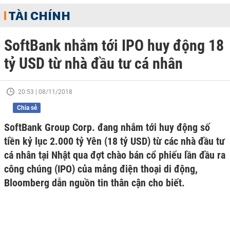
TÀI CHÍNH
SoftBank nhắm tới IPO huy động 18
tỷ USD từ nhà đầu tư cá nhân
20:53 | 08/11/2018
Chia sẻ
SoftBank Group Corp. đang nhắm tới huy động số
tiền kỷ lục 2.000 tỷ Yên (18 tỷ USD) từ các nhà đầu tư
cá nhân tại Nhật qua đợt chào bán cổ phiếu lần đầu ra
công chúng (IPO) của mảng điện thoại di động,
Bloomberg dẫn nguồn tin thân cận cho biết.