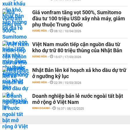
Giá vonfram tăng vọt 500%, Sumitomo
đầu tư 100 triệu USD xây nhà máy, giảm
phụ thuộc Trung Quốc
HÀNG HÓA
-
08:12 | 10/04/2026
Việt Nam muốn tiếp cận nguồn dầu từ
kho dự trữ 80 triệu thùng của Nhật Bản
HÀNG HÓA
-
15:07 | 17/03/2026
Nhật Bản lên kế hoạch xả kho dầu dự trữ
ở ngưỡng kỷ lục​
HÀNG HÓA
-
22:39 | 15/03/2026
Doanh nghiệp bán lẻ nước ngoài tất bật
mở rộng ở Việt Nam
KINH DOANH
-
16:37 | 08/12/2025