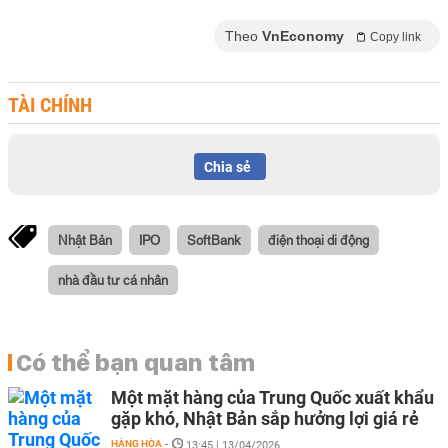
Theo
VnEconomy
Copy link
TÀI CHÍNH
Chia sẻ
Nhật Bản
IPO
SoftBank
điện thoại di động
nhà đầu tư cá nhân
Có thể bạn quan tâm
Một mặt hàng của Trung Quốc xuất khẩu
gặp khó, Nhật Bản sắp hưởng lợi giá rẻ
HÀNG HÓA
-
13:45 | 13/04/2026