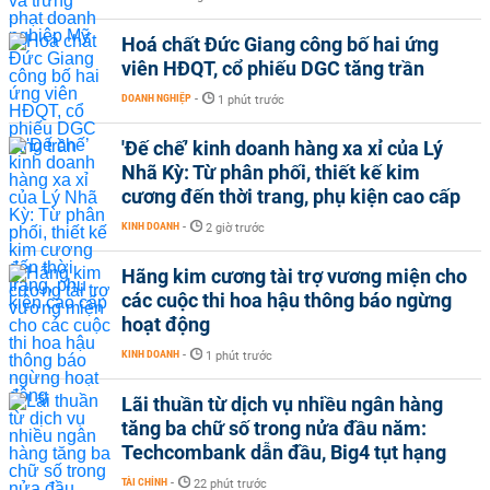
Hoá chất Đức Giang công bố hai ứng
viên HĐQT, cổ phiếu DGC tăng trần
DOANH NGHIỆP
-
1 phút trước
'Đế chế’ kinh doanh hàng xa xỉ của Lý
Nhã Kỳ: Từ phân phối, thiết kế kim
cương đến thời trang, phụ kiện cao cấp
KINH DOANH
-
2 giờ trước
Hãng kim cương tài trợ vương miện cho
các cuộc thi hoa hậu thông báo ngừng
hoạt động
KINH DOANH
-
1 phút trước
Lãi thuần từ dịch vụ nhiều ngân hàng
tăng ba chữ số trong nửa đầu năm:
Techcombank dẫn đầu, Big4 tụt hạng
TÀI CHÍNH
-
22 phút trước