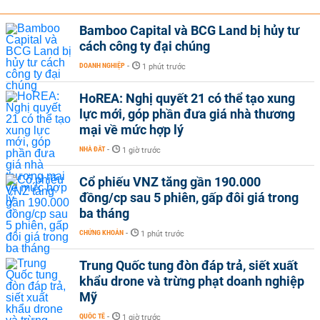
Bamboo Capital và BCG Land bị hủy tư
cách công ty đại chúng
DOANH NGHIỆP
-
1 phút trước
HoREA: Nghị quyết 21 có thể tạo xung
lực mới, góp phần đưa giá nhà thương
mại về mức hợp lý
NHÀ ĐẤT
-
1 giờ trước
Cổ phiếu VNZ tăng gần 190.000
đồng/cp sau 5 phiên, gấp đôi giá trong
ba tháng
CHỨNG KHOÁN
-
1 phút trước
Trung Quốc tung đòn đáp trả, siết xuất
khẩu drone và trừng phạt doanh nghiệp
Mỹ
QUỐC TẾ
-
1 giờ trước