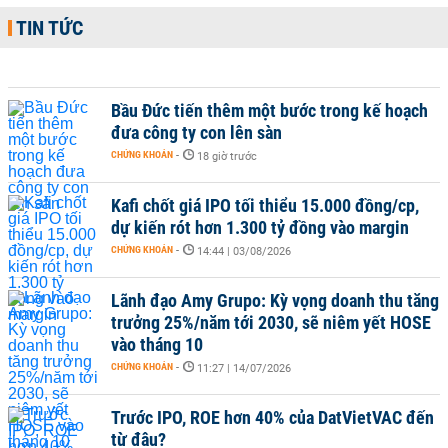
TIN TỨC
Bầu Đức tiến thêm một bước trong kế hoạch
đưa công ty con lên sàn
CHỨNG KHOÁN
-
18 giờ trước
Kafi chốt giá IPO tối thiểu 15.000 đồng/cp,
dự kiến rót hơn 1.300 tỷ đồng vào margin
CHỨNG KHOÁN
-
14:44 | 03/08/2026
Lãnh đạo Amy Grupo: Kỳ vọng doanh thu tăng
trưởng 25%/năm tới 2030, sẽ niêm yết HOSE
vào tháng 10
CHỨNG KHOÁN
-
11:27 | 14/07/2026
Trước IPO, ROE hơn 40% của DatVietVAC đến
từ đâu?