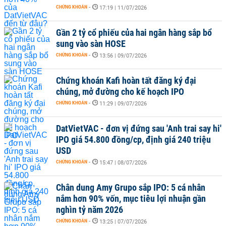
CHỨNG KHOÁN
-
17:19 | 11/07/2026
Gần 2 tỷ cổ phiếu của hai ngân hàng sắp bổ
sung vào sàn HOSE
CHỨNG KHOÁN
-
13:56 | 09/07/2026
Chứng khoán Kafi hoàn tất đăng ký đại
chúng, mở đường cho kế hoạch IPO
CHỨNG KHOÁN
-
11:29 | 09/07/2026
DatVietVAC - đơn vị đứng sau 'Anh trai say hi'
IPO giá 54.800 đồng/cp, định giá 240 triệu
USD
CHỨNG KHOÁN
-
15:47 | 08/07/2026
Chân dung Amy Grupo sắp IPO: 5 cá nhân
nắm hơn 90% vốn, mục tiêu lợi nhuận gần
nghìn tỷ năm 2026
CHỨNG KHOÁN
-
13:25 | 07/07/2026