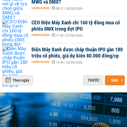
MWG và DMX?
CHỨNG KHOÁN
-
08:21 | 28/05/2026
CEO Điện Máy Xanh chi 160 tỷ đồng mua cổ
phiếu DMX trong đợt IPO
CHỨNG KHOÁN
-
11:39 | 27/05/2026
Điện Máy Xanh được chấp thuận IPO gần 180
triệu cổ phiếu, giá dự kiến 80.000 đồng/cp
CHỨNG KHOÁN
-
14:45 | 22/05/2026
Theo ngày
TRƯỚC
SAU