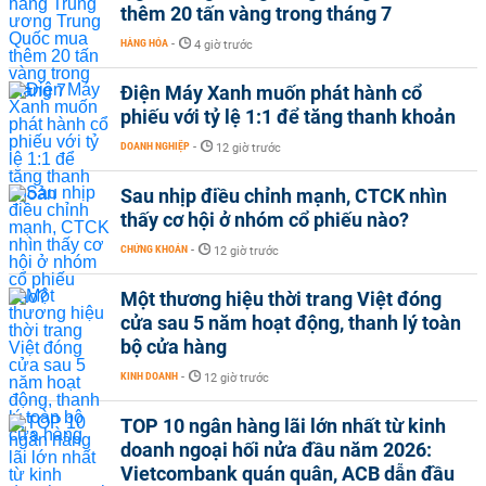
thêm 20 tấn vàng trong tháng 7
HÀNG HÓA
-
4 giờ trước
Điện Máy Xanh muốn phát hành cổ
phiếu với tỷ lệ 1:1 để tăng thanh khoản
DOANH NGHIỆP
-
12 giờ trước
Sau nhịp điều chỉnh mạnh, CTCK nhìn
thấy cơ hội ở nhóm cổ phiếu nào?
CHỨNG KHOÁN
-
12 giờ trước
Một thương hiệu thời trang Việt đóng
cửa sau 5 năm hoạt động, thanh lý toàn
bộ cửa hàng
KINH DOANH
-
12 giờ trước
TOP 10 ngân hàng lãi lớn nhất từ kinh
doanh ngoại hối nửa đầu năm 2026:
Vietcombank quán quân, ACB dẫn đầu