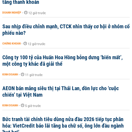
tăng thanh khoản
DOANH NGHIỆP
-
12 giờ trước
Sau nhịp điều chỉnh mạnh, CTCK nhìn thấy cơ hội ở nhóm cổ
phiếu nào?
CHỨNG KHOÁN
-
12 giờ trước
Công ty 100 tỷ của Huấn Hoa Hồng bỗng dưng ‘biến mất’,
một công ty khác đã giải thể
KINH DOANH
-
11 giờ trước
AEON bán mảng siêu thị tại Thái Lan, dồn lực cho ‘cuộc
chiến’ tại Việt Nam
KINH DOANH
-
5 giờ trước
Bức tranh tài chính tiêu dùng nửa đầu 2026 tiếp tục phân
hóa: VietCredit báo lãi tăng ba chữ số, ông lớn đầu ngành