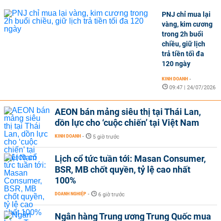
PNJ chỉ mua lại
vàng, kim cương
trong 2h buổi
chiều, giữ lịch
trả tiền tối đa
120 ngày
KINH DOANH
-
09:47 | 24/07/2026
AEON bán mảng siêu thị tại Thái Lan,
dồn lực cho ‘cuộc chiến’ tại Việt Nam
KINH DOANH
-
5 giờ trước
Lịch cổ tức tuần tới: Masan Consumer,
BSR, MB chốt quyền, tỷ lệ cao nhất
100%
DOANH NGHIỆP
-
6 giờ trước
Ngân hàng Trung ương Trung Quốc mua