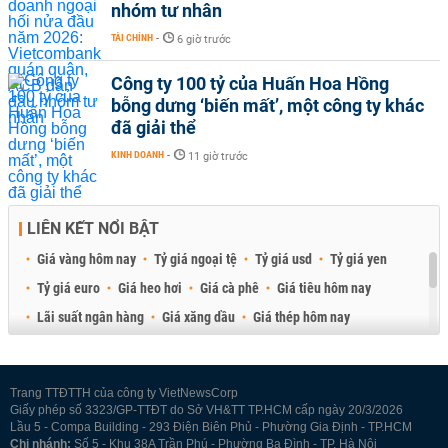
nhóm tư nhân
TÀI CHÍNH
-
6 giờ trước
Công ty 100 tỷ của Huấn Hoa Hồng
bỗng dưng ‘biến mất’, một công ty khác
đã giải thể
KINH DOANH
-
11 giờ trước
LIÊN KẾT NỔI BẬT
Giá vàng hôm nay
Tỷ giá ngoại tệ
Tỷ giá usd
Tỷ giá yen
Tỷ giá euro
Giá heo hơi
Giá cà phê
Giá tiêu hôm nay
Lãi suất ngân hàng
Giá xăng dầu
Giá thép hôm nay
Giá sầu riêng
Giá thịt heo
Giá gạo
Giá cao su
Best Retail Brokers
Diễn đàn đầu tư Việt Nam 2026
Trang TTĐTTH của công ty VietNewsCorp
Giấy phép số 3323/GP-TTĐT do Sở VH&TT TP.HCM cấp ngày 20/3/2026
Lầu 5 - Compa Building - 293 Điện Biên Phủ - Phường Gia Định - TP.HCM
Chi nhánh:
Số 5 - Khu 38A Trần Phú - Phường Ba Đình - TP. Hà Nội