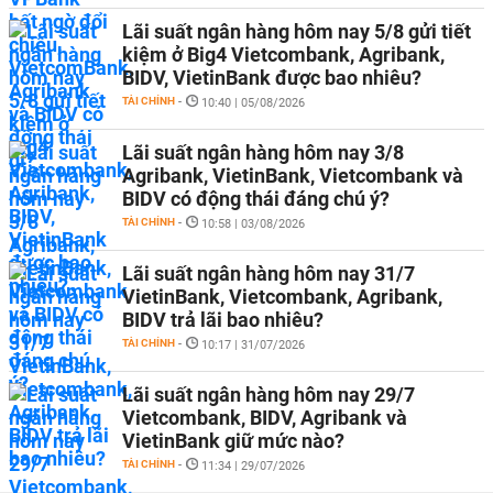
Lãi suất ngân hàng hôm nay 5/8 gửi tiết
kiệm ở Big4 Vietcombank, Agribank,
BIDV, VietinBank được bao nhiêu?
TÀI CHÍNH
-
10:40 | 05/08/2026
Lãi suất ngân hàng hôm nay 3/8
Agribank, VietinBank, Vietcombank và
BIDV có động thái đáng chú ý?
TÀI CHÍNH
-
10:58 | 03/08/2026
Lãi suất ngân hàng hôm nay 31/7
VietinBank, Vietcombank, Agribank,
BIDV trả lãi bao nhiêu?
TÀI CHÍNH
-
10:17 | 31/07/2026
Lãi suất ngân hàng hôm nay 29/7
Vietcombank, BIDV, Agribank và
VietinBank giữ mức nào?
TÀI CHÍNH
-
11:34 | 29/07/2026