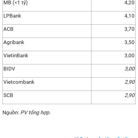
MB (<1 tỷ)
4,20
LPBank
4,10
ACB
3,70
Agribank
3,50
VietinBank
3,00
BIDV
3,00
Vietcombank
2,90
SCB
2,90
Nguồn:
PV tổng hợp.