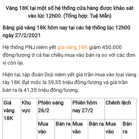
Vàng 18K tại một số hệ thống cửa hàng được khảo sát
vào lúc 12h00. (Tổng hợp: Tuệ Mẫn)
Bảng giá vàng 18K hôm nay tại các hệ thống lúc 12h00
ngày 27/2/2021
Hệ thống PNJ
niêm yết
giá vàng 18K
giảm 450.000
đồng/lượng ở cả hai chiều mua vào bán ra so với các đơn
vị còn lại.
Hiện tại, tập đoàn Doji niêm yết giá trần mua vào loại vàng
tây 18K đạt mốc là 39,35 triệu đồng/lượng và giá trần
bán ra là 41,35 triệu đồng/lượng.
Giá
Khu
Phiên sáng
Phiên hôm
Chênh lệch
vàng
vực
26/2
nay 27/2
18K
Mua
Bán ra
Mua
Bán ra
Mua
Bán
vào
vào
vào
ra