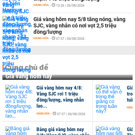
HÀNG HÓA
-
13:26 | 05/08/2026
Giá vàng hôm nay 5/8 tăng nóng, vàng
SJC, vàng nhẫn có nơi vọt 2,5 triệu
đồng/lượng
HÀNG HÓA
-
07:57 | 05/08/2026
Cùng chủ đề
Giá vàng hôm nay
Giá vàng hôm nay 4/8:
Giá
Vàng SJC rơi 1 triệu
tro
đồng/lượng, vàng nhẫn
tuầ
lao...
HÀNG
HÀNG HÓA
-
07:37 | 04/08/2026
Bảng giá vàng hôm nay
Giá