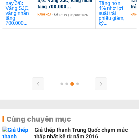
3/8: Vàng SJC, vàng nhẫn
Tăn
tăng 700.000...
trái
HÀNG HÓA
-
HÀNG
13:19 | 03/08/2026
Cùng chuyên mục
Giá thép thanh Trung Quốc chạm mức
thấp nhất kể từ năm 2016