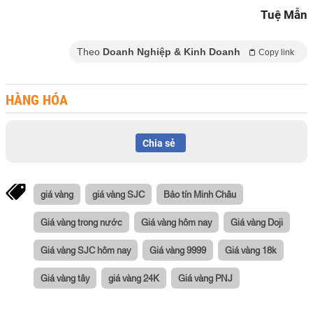
Tuệ Mẫn
Theo
Doanh Nghiệp & Kinh Doanh
Copy link
HÀNG HÓA
Chia sẻ
giá vàng
giá vàng SJC
Bảo tín Minh Châu
Giá vàng trong nước
Giá vàng hôm nay
Giá vàng Doji
Giá vàng SJC hôm nay
Giá vàng 9999
Giá vàng 18k
Giá vàng tây
giá vàng 24K
Giá vàng PNJ