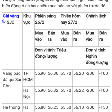
biến động ở cả hai chiều mua bán so với phiên trước đó.
Giá vàng
Khu
Phiên sáng
Phiên hôm
Chênh lệch
SJC
vực
26/2
nay 27/2
Mua
Bán
Mua
Bán
Mua
Bán
vào
ra
vào
ra
vào
ra
Đơn vị tính: Triệu
Đơn vi tính:
đồng/lượng
Nghìn
đồng/lượng
Vàng bạc
TP
55,90
56,30
55,70
56,20
-200
-100
đá quí Sài
HCM
Gòn
Hà
55,90
56,32
55,70
56,22
-200
-100
Nội
Hệ thống
Hà
55,80
56,25
55,50
56,10
-300
-150