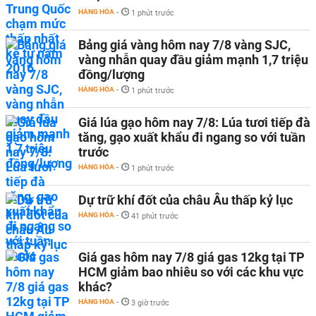
HÀNG HÓA
-
1 phút trước
Bảng giá vàng hôm nay 7/8 vàng SJC,
vàng nhẫn quay đầu giảm mạnh 1,7 triệu
đồng/lượng
HÀNG HÓA
-
1 phút trước
Giá lúa gạo hôm nay 7/8: Lúa tươi tiếp đà
tăng, gạo xuất khẩu đi ngang so với tuần
trước
HÀNG HÓA
-
1 phút trước
Dự trữ khí đốt của châu Âu thấp kỷ lục
HÀNG HÓA
-
41 phút trước
Giá gas hôm nay 7/8 giá gas 12kg tại TP
HCM giảm bao nhiêu so với các khu vực
khác?
HÀNG HÓA
-
3 giờ trước