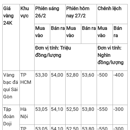
Giá
Khu
Phiên sáng
Phiên hôm
Chênh lệch
vàng
vực
26/2
nay 27/2
24K
Mua
Bán ra
Mua
Bán ra
Mua
Bán
vào
vào
vào
ra
Đơn vị tính: Triệu
Đơn vi tính:
đồng/lượng
Nghìn
đồng/lượng
Vàng
TP
53,30
54,00
52,80
53,60
-500
-400
bạc đá
HCM
quí Sài
Gòn
Tập
Hà
53,05
54,10
52,50
53,80
-550
-300
đoàn
Nội
Doji
TP
53,05
54,10
52,50
53,80
-550
-300