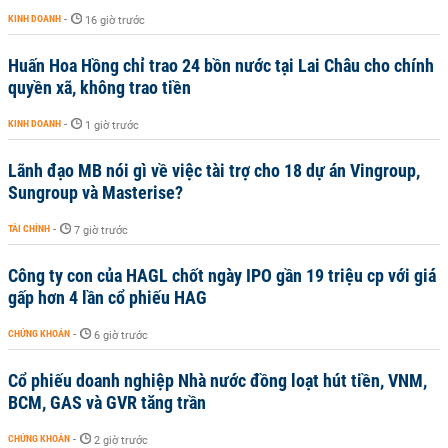
KINH DOANH
-
16 giờ trước
Huấn Hoa Hồng chỉ trao 24 bồn nước tại Lai Châu cho chính
quyền xã, không trao tiền
KINH DOANH
-
1 giờ trước
Lãnh đạo MB nói gì về việc tài trợ cho 18 dự án Vingroup,
Sungroup và Masterise?
TÀI CHÍNH
-
7 giờ trước
Công ty con của HAGL chốt ngày IPO gần 19 triệu cp với giá
gấp hơn 4 lần cổ phiếu HAG
CHỨNG KHOÁN
-
6 giờ trước
Cổ phiếu doanh nghiệp Nhà nước đồng loạt hút tiền, VNM,
BCM, GAS và GVR tăng trần
CHỨNG KHOÁN
-
2 giờ trước