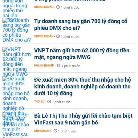
CHỨNG KHOÁN
-
1 phút trước
Tự doanh sang tay gần 700 tỷ đồng cổ
phiếu DMX cho ai?
CHỨNG KHOÁN
-
1 phút trước
VNPT nắm giữ hơn 62.000 tỷ đồng tiền
mặt, ngang ngửa MWG
DOANH NGHIỆP
-
1 phút trước
Đề xuất miễn 30% thuế thu nhập cho hộ
kinh doanh, doanh nghiệp có doanh thu
dưới 10 tỷ đồng
THỜI SỰ
-
1 phút trước
Bà Lê Thị Thu Thủy gửi lời chào tạm biệt
VinFast sau 9 năm gắn bó
KINH DOANH
-
1 phút trước