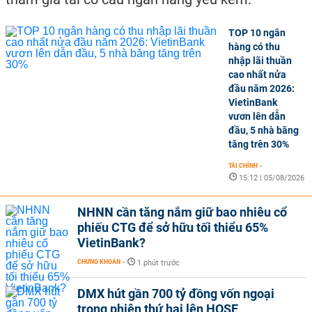
TOP 10 ngân
hàng có thu
nhập lãi thuần
cao nhất nửa
đầu năm 2026:
VietinBank
vươn lên dẫn
đầu, 5 nhà băng
tăng trên 30%
TÀI CHÍNH
-
15:12 | 05/08/2026
NHNN cần tăng nắm giữ bao nhiêu cổ
phiếu CTG để sở hữu tối thiểu 65%
VietinBank?
CHỨNG KHOÁN
-
1 phút trước
DMX hút gần 700 tỷ đồng vốn ngoại
trong phiên thứ hai lên HOSE