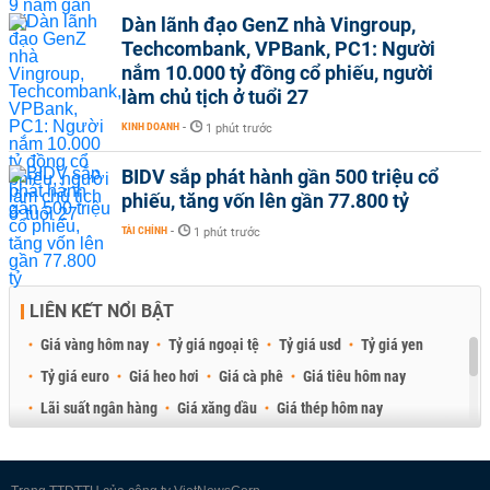
Dàn lãnh đạo GenZ nhà Vingroup,
Techcombank, VPBank, PC1: Người
nắm 10.000 tỷ đồng cổ phiếu, người
làm chủ tịch ở tuổi 27
KINH DOANH
-
1 phút trước
BIDV sắp phát hành gần 500 triệu cổ
phiếu, tăng vốn lên gần 77.800 tỷ
TÀI CHÍNH
-
1 phút trước
LIÊN KẾT NỔI BẬT
Giá vàng hôm nay
Tỷ giá ngoại tệ
Tỷ giá usd
Tỷ giá yen
Tỷ giá euro
Giá heo hơi
Giá cà phê
Giá tiêu hôm nay
Lãi suất ngân hàng
Giá xăng dầu
Giá thép hôm nay
Giá sầu riêng
Giá thịt heo
Giá gạo
Giá cao su
Best Retail Brokers
Diễn đàn đầu tư Việt Nam 2026