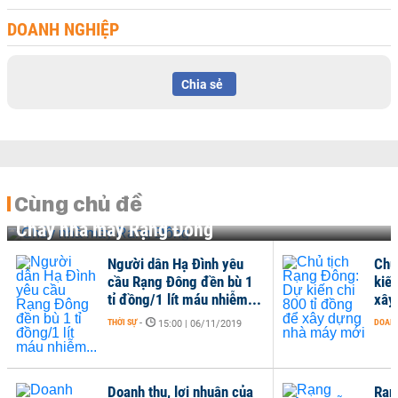
DOANH NGHIỆP
Chia sẻ
Cùng chủ đề
Cháy nhà máy Rạng Đông
Người dân Hạ Đình yêu
Chủ
cầu Rạng Đông đền bù 1
kiế
tỉ đồng/1 lít máu nhiễm...
xây
THỜI SỰ
-
DOANH
15:00 | 06/11/2019
Doanh thu, lợi nhuận của
Rạn