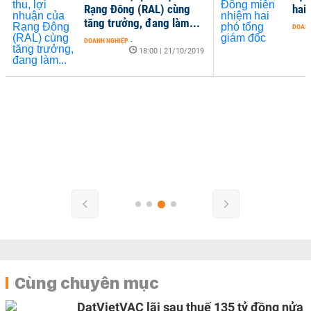
Rạng Đông (RAL) cùng
hai
tăng trưởng, đang làm...
DOANH
DOANH NGHIỆP
-
18:00 | 21/10/2019
Cùng chuyên mục
DatVietVAC lãi sau thuế 135 tỷ đồng nửa