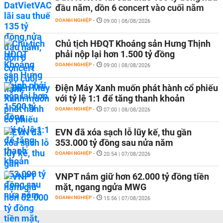
đầu năm, dồn 6 concert vào cuối năm
DOANH NGHIỆP
-
09:00 | 08/08/2026
Chủ tịch HĐQT Khoáng sản Hưng Thịnh
phải nộp lại hơn 1.500 tỷ đồng
DOANH NGHIỆP
-
09:00 | 08/08/2026
Điện Máy Xanh muốn phát hành cổ phiếu
với tỷ lệ 1:1 để tăng thanh khoản
DOANH NGHIỆP
-
07:00 | 08/08/2026
EVN đã xóa sạch lỗ lũy kế, thu gần
353.000 tỷ đồng sau nửa năm
DOANH NGHIỆP
-
20:54 | 07/08/2026
VNPT nắm giữ hơn 62.000 tỷ đồng tiền
mặt, ngang ngửa MWG
DOANH NGHIỆP
-
15:56 | 07/08/2026