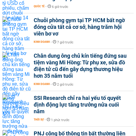
QUỐC TẾ
-
6 giờ trước
Chuỗi phòng gym tại TP HCM bất ngờ
đóng cửa tất cả cơ sở, hàng trăm hội
viên bơ vơ
KINH DOANH
-
7 giờ trước
Chân dung ông chủ kín tiếng đứng sau
tiệm vàng Mi Hồng: Từ phụ xe, sửa đồ
điện tử cũ đến gây dựng thương hiệu
hơn 35 năm tuổi
KINH DOANH
-
2 giờ trước
SSI Research chỉ ra hai yếu tố quyết
định động lực tăng trưởng nửa cuối
năm
THỜI SỰ
-
1 phút trước
PNJ công bố thông tin bất thường liên