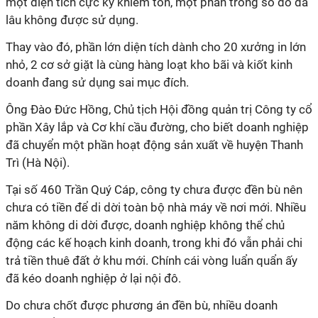
một diện tích cực kỳ khiêm tốn, một phần trong số đó đã
lâu không được sử dụng.
Thay vào đó, phần lớn diện tích dành cho 20 xưởng in lớn
nhỏ, 2 cơ sở giặt là cùng hàng loạt kho bãi và kiốt kinh
doanh đang sử dụng sai mục đích.
Ông Đào Đức Hồng, Chủ tịch Hội đồng quản trị Công ty cổ
phần Xây lắp và Cơ khí cầu đường, cho biết doanh nghiệp
đã chuyển một phần hoạt động sản xuất về huyện Thanh
Trì (Hà Nội).
Tại số 460 Trần Quý Cáp, công ty chưa được đền bù nên
chưa có tiền để di dời toàn bộ nhà máy về nơi mới. Nhiều
năm không di dời được, doanh nghiệp không thể chủ
động các kế hoạch kinh doanh, trong khi đó vẫn phải chi
trả tiền thuê đất ở khu mới. Chính cái vòng luẩn quẩn ấy
đã kéo doanh nghiệp ở lại nội đô.
Do chưa chốt được phương án đền bù, nhiều doanh