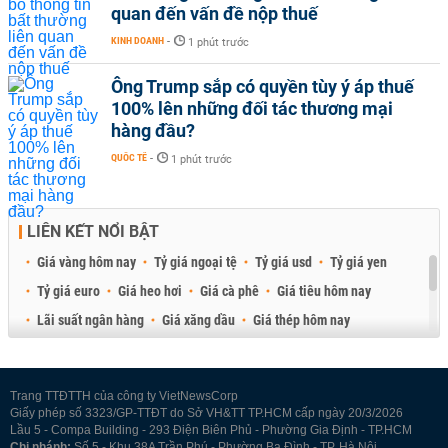
quan đến vấn đề nộp thuế
KINH DOANH
-
1 phút trước
Ông Trump sắp có quyền tùy ý áp thuế
100% lên những đối tác thương mại
hàng đầu?
QUỐC TẾ
-
1 phút trước
LIÊN KẾT NỔI BẬT
Giá vàng hôm nay
Tỷ giá ngoại tệ
Tỷ giá usd
Tỷ giá yen
Tỷ giá euro
Giá heo hơi
Giá cà phê
Giá tiêu hôm nay
Lãi suất ngân hàng
Giá xăng dầu
Giá thép hôm nay
Giá sầu riêng
Giá thịt heo
Giá gạo
Giá cao su
Best Retail Brokers
Diễn đàn đầu tư Việt Nam 2026
Trang TTĐTTH của công ty VietNewsCorp
Giấy phép số 3323/GP-TTĐT do Sở VH&TT TP.HCM cấp ngày 20/3/2026
Lầu 5 - Compa Building - 293 Điện Biên Phủ - Phường Gia Định - TP.HCM
Chi nhánh:
Số 5 - Khu 38A Trần Phú - Phường Ba Đình - TP. Hà Nội