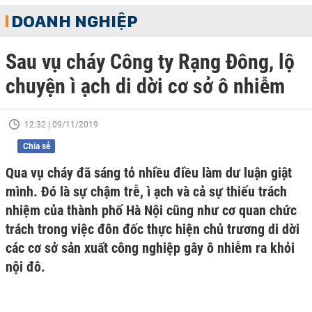
DOANH NGHIỆP
Sau vụ cháy Công ty Rạng Đông, lộ
chuyện ì ạch di dời cơ sở ô nhiễm
12:32 | 09/11/2019
Chia sẻ
Qua vụ cháy đã sáng tỏ nhiều điều làm dư luận giật
mình. Đó là sự chậm trễ, ì ạch và cả sự thiếu trách
nhiệm của thành phố Hà Nội cũng như cơ quan chức
trách trong việc đôn đốc thực hiện chủ trương di dời
các cơ sở sản xuất công nghiệp gây ô nhiễm ra khỏi
nội đô.