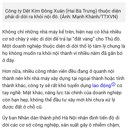
Công ty Dệt Kim Đông Xuân (Hai Bà Trưng) thuộc diện
phải di dời ra khỏi nội đô. (Ảnh: Mạnh Khánh/TTXVN)
Không chỉ những nhà máy kể trên, hiện nay có khá nhiều
cơ sở chây ỳ việc di dời để trả lại “đất vàng” cho Thủ đô.
Một doanh nghiệp thuộc diện di dời thổ lộ tâm lý chung là
họ không muốn ra khỏi nội thành vì nhiều năm đã gắn bó
ở đây.
Hơn nữa, nhiều công nhân viên đều đang ở quanh nội
thành nên khi nhà máy xây dựng tại ngoại thành hoặc tỉnh
thành khác, công ty sẽ rất khó tuyển dụng
lao động
có
tay nghề. Mặt khác, năng lực tài chính của doanh nghiệp
còn hạn hẹp, không thể đầu tư xây mới khi chưa xử lý
được đất ở chỗ cũ.
Ủy ban Nhân dân thành phố Hà Nội nhận định tiến độ di
dời các cơ sở công nghiệp, sản xuất gây ô nhiễm chậm,