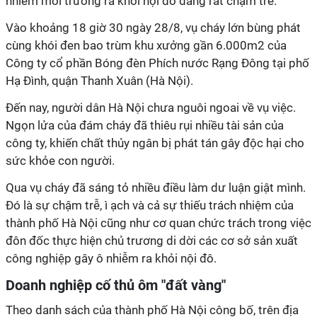
nhiễm môi trường ra khỏi nội đô đang rất chậm trễ.
Vào khoảng 18 giờ 30 ngày 28/8, vụ cháy lớn bùng phát
cùng khói đen bao trùm khu xưởng gần 6.000m2 của
Công ty cổ phần Bóng đèn Phích nước Rạng Đông tại phố
Hạ Đình, quận Thanh Xuân (Hà Nội).
Đến nay, người dân Hà Nội chưa nguôi ngoai về vụ việc.
Ngọn lửa của đám cháy đã thiêu rụi nhiều tài sản của
công ty, khiến chất thủy ngân bị phát tán gây độc hại cho
sức khỏe con người.
Qua vụ cháy đã sáng tỏ nhiều điều làm dư luận giật mình.
Đó là sự chậm trễ, ì ạch và cả sự thiếu trách nhiệm của
thành phố Hà Nội cũng như cơ quan chức trách trong việc
đôn đốc thực hiện chủ trương di dời các cơ sở sản xuất
công nghiệp gây ô nhiễm ra khỏi nội đô.
Doanh nghiệp cố thủ ôm "đất vàng"
Theo danh sách của thành phố Hà Nội công bố, trên địa