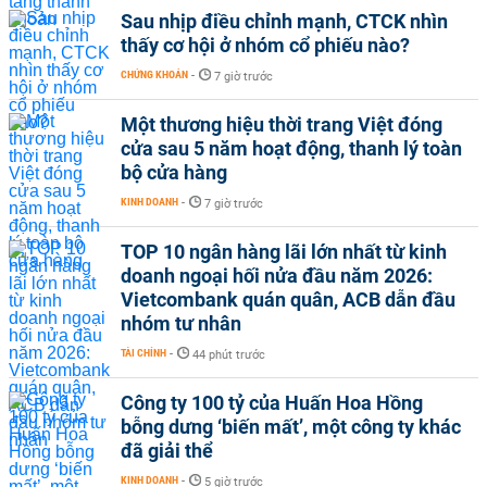
Sau nhịp điều chỉnh mạnh, CTCK nhìn
thấy cơ hội ở nhóm cổ phiếu nào?
CHỨNG KHOÁN
-
7 giờ trước
Một thương hiệu thời trang Việt đóng
cửa sau 5 năm hoạt động, thanh lý toàn
bộ cửa hàng
KINH DOANH
-
7 giờ trước
TOP 10 ngân hàng lãi lớn nhất từ kinh
doanh ngoại hối nửa đầu năm 2026:
Vietcombank quán quân, ACB dẫn đầu
nhóm tư nhân
TÀI CHÍNH
-
44 phút trước
Công ty 100 tỷ của Huấn Hoa Hồng
bỗng dưng ‘biến mất’, một công ty khác
đã giải thể
KINH DOANH
-
5 giờ trước