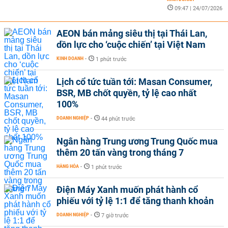
09:47 | 24/07/2026
AEON bán mảng siêu thị tại Thái Lan,
dồn lực cho ‘cuộc chiến’ tại Việt Nam
KINH DOANH
-
1 phút trước
Lịch cổ tức tuần tới: Masan Consumer,
BSR, MB chốt quyền, tỷ lệ cao nhất
100%
DOANH NGHIỆP
-
44 phút trước
Ngân hàng Trung ương Trung Quốc mua
thêm 20 tấn vàng trong tháng 7
HÀNG HÓA
-
1 phút trước
Điện Máy Xanh muốn phát hành cổ
phiếu với tỷ lệ 1:1 để tăng thanh khoản
DOANH NGHIỆP
-
7 giờ trước