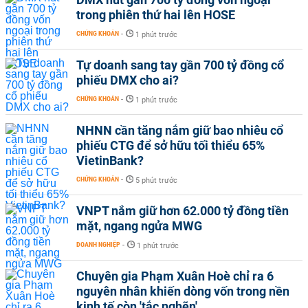
trong phiên thứ hai lên HOSE
CHỨNG KHOÁN
-
1 phút trước
Tự doanh sang tay gần 700 tỷ đồng cổ
phiếu DMX cho ai?
CHỨNG KHOÁN
-
1 phút trước
NHNN cần tăng nắm giữ bao nhiêu cổ
phiếu CTG để sở hữu tối thiểu 65%
VietinBank?
CHỨNG KHOÁN
-
5 phút trước
VNPT nắm giữ hơn 62.000 tỷ đồng tiền
mặt, ngang ngửa MWG
DOANH NGHIỆP
-
1 phút trước
Chuyên gia Phạm Xuân Hoè chỉ ra 6
nguyên nhân khiến dòng vốn trong nền
kinh tế còn 'tắc nghẽn'