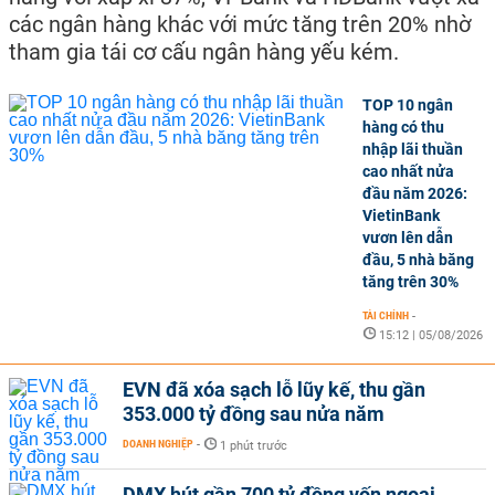
các ngân hàng khác với mức tăng trên 20% nhờ
tham gia tái cơ cấu ngân hàng yếu kém.
TOP 10 ngân
hàng có thu
nhập lãi thuần
cao nhất nửa
đầu năm 2026:
VietinBank
vươn lên dẫn
đầu, 5 nhà băng
tăng trên 30%
TÀI CHÍNH
-
15:12 | 05/08/2026
EVN đã xóa sạch lỗ lũy kế, thu gần
353.000 tỷ đồng sau nửa năm
DOANH NGHIỆP
-
1 phút trước
DMX hút gần 700 tỷ đồng vốn ngoại