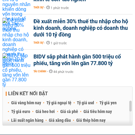
THỜI SỰ
-
1 phút trước
Đề xuất miễn 30% thuế thu nhập cho hộ
kinh doanh, doanh nghiệp có doanh thu
dưới 10 tỷ đồng
THỜI SỰ
-
1 giờ trước
BIDV sắp phát hành gần 500 triệu cổ
phiếu, tăng vốn lên gần 77.800 tỷ
TÀI CHÍNH
-
44 phút trước
LIÊN KẾT NỔI BẬT
Giá vàng hôm nay
Tỷ giá ngoại tệ
Tỷ giá usd
Tỷ giá yen
Tỷ giá euro
Giá heo hơi
Giá cà phê
Giá tiêu hôm nay
Lãi suất ngân hàng
Giá xăng dầu
Giá thép hôm nay
Giá sầu riêng
Giá thịt heo
Giá gạo
Giá cao su