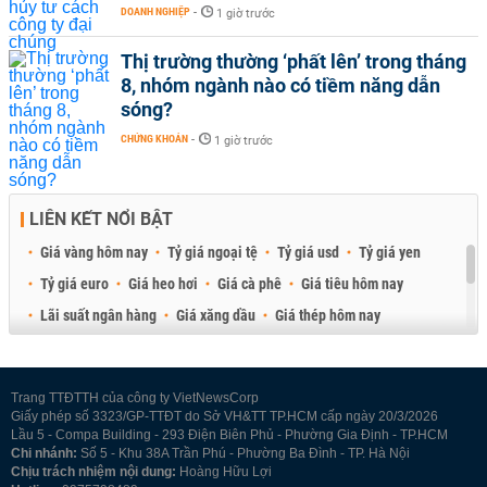
DOANH NGHIỆP
-
1 giờ trước
Thị trường thường ‘phất lên’ trong tháng
8, nhóm ngành nào có tiềm năng dẫn
sóng?
CHỨNG KHOÁN
-
1 giờ trước
LIÊN KẾT NỔI BẬT
Giá vàng hôm nay
Tỷ giá ngoại tệ
Tỷ giá usd
Tỷ giá yen
Tỷ giá euro
Giá heo hơi
Giá cà phê
Giá tiêu hôm nay
Lãi suất ngân hàng
Giá xăng dầu
Giá thép hôm nay
Giá sầu riêng
Giá thịt heo
Giá gạo
Giá cao su
Best Retail Brokers
Diễn đàn đầu tư Việt Nam 2026
Trang TTĐTTH của công ty VietNewsCorp
Giấy phép số 3323/GP-TTĐT do Sở VH&TT TP.HCM cấp ngày 20/3/2026
Lầu 5 - Compa Building - 293 Điện Biên Phủ - Phường Gia Định - TP.HCM
Chi nhánh:
Số 5 - Khu 38A Trần Phú - Phường Ba Đình - TP. Hà Nội
Chịu trách nhiệm nội dung:
Hoàng Hữu Lợi