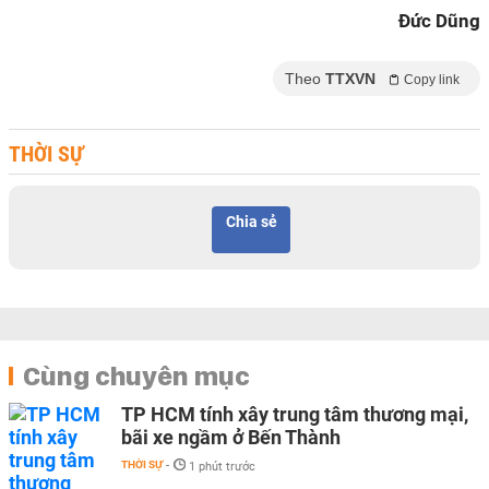
Đức Dũng
Theo
TTXVN
Copy link
THỜI SỰ
Chia sẻ
Cùng chuyên mục
TP HCM tính xây trung tâm thương mại,
bãi xe ngầm ở Bến Thành
THỜI SỰ
-
1 phút trước