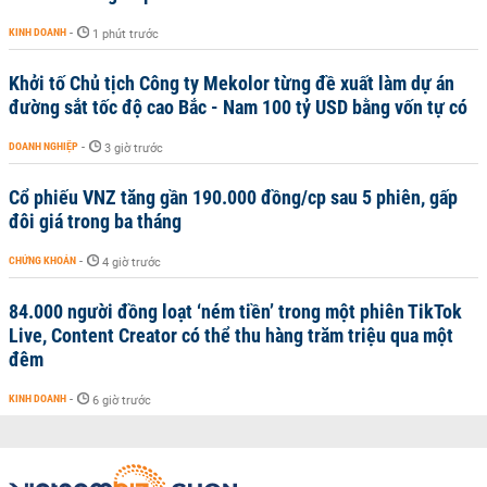
KINH DOANH
-
1 phút trước
Khởi tố Chủ tịch Công ty Mekolor từng đề xuất làm dự án
đường sắt tốc độ cao Bắc - Nam 100 tỷ USD bằng vốn tự có
DOANH NGHIỆP
-
3 giờ trước
Cổ phiếu VNZ tăng gần 190.000 đồng/cp sau 5 phiên, gấp
đôi giá trong ba tháng
CHỨNG KHOÁN
-
4 giờ trước
84.000 người đồng loạt ‘ném tiền’ trong một phiên TikTok
Live, Content Creator có thể thu hàng trăm triệu qua một
đêm
KINH DOANH
-
6 giờ trước