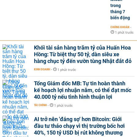
trong
tháng 7
biến động
CHỨNG KHOÁN
-
1 phút trước
Khối tài sản hàng trăm tỷ của Huấn Hoa
Hồng: Từ biệt thự 50 tỷ, dàn siêu xe
hàng chục tỷ đến vườn tùng Nhật đắt đỏ
KINH DOANH
-
1 phút trước
Tổng Giám đốc MB: Tự tin hoàn thành
kế hoạch lợi nhuận năm, có thể đạt mốc
40.000 tỷ nếu tình hình thuận lợi
TÀI CHÍNH
-
1 phút trước
AI trở nên 'đáng sợ' hơn Bitcoin: Giới
đầu tư tháo chạy vì thị trường bốc hơi
40%, 150 tỷ USD bị rút không thương