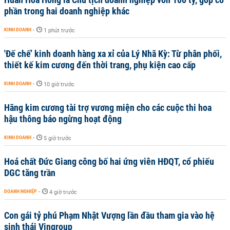
phần trong hai doanh nghiệp khác
KINH DOANH
-
1 phút trước
'Đế chế’ kinh doanh hàng xa xỉ của Lý Nhã Kỳ: Từ phân phối,
thiết kế kim cương đến thời trang, phụ kiện cao cấp
KINH DOANH
-
10 giờ trước
Hãng kim cương tài trợ vương miện cho các cuộc thi hoa
hậu thông báo ngừng hoạt động
KINH DOANH
-
5 giờ trước
Hoá chất Đức Giang công bố hai ứng viên HĐQT, cổ phiếu
DGC tăng trần
DOANH NGHIỆP
-
4 giờ trước
Con gái tỷ phú Phạm Nhật Vượng lần đầu tham gia vào hệ
sinh thái Vingroup