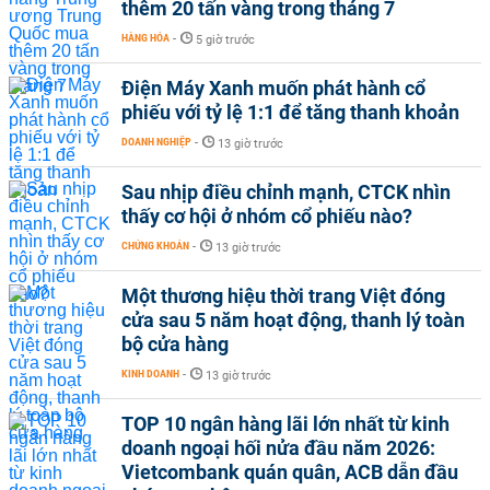
thêm 20 tấn vàng trong tháng 7
HÀNG HÓA
-
5 giờ trước
Điện Máy Xanh muốn phát hành cổ
phiếu với tỷ lệ 1:1 để tăng thanh khoản
DOANH NGHIỆP
-
13 giờ trước
Sau nhịp điều chỉnh mạnh, CTCK nhìn
thấy cơ hội ở nhóm cổ phiếu nào?
CHỨNG KHOÁN
-
13 giờ trước
Một thương hiệu thời trang Việt đóng
cửa sau 5 năm hoạt động, thanh lý toàn
bộ cửa hàng
KINH DOANH
-
13 giờ trước
TOP 10 ngân hàng lãi lớn nhất từ kinh
doanh ngoại hối nửa đầu năm 2026:
Vietcombank quán quân, ACB dẫn đầu