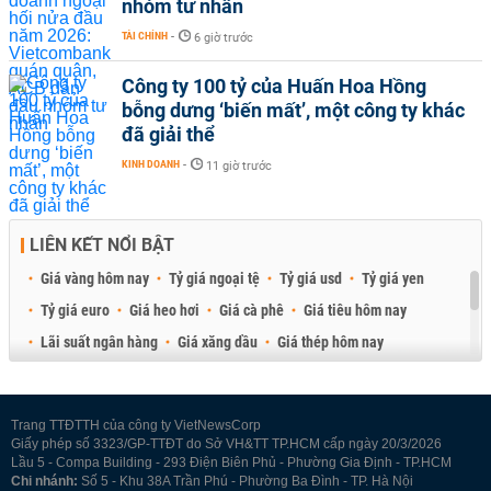
nhóm tư nhân
TÀI CHÍNH
-
6 giờ trước
Công ty 100 tỷ của Huấn Hoa Hồng
bỗng dưng ‘biến mất’, một công ty khác
đã giải thể
KINH DOANH
-
11 giờ trước
LIÊN KẾT NỔI BẬT
Giá vàng hôm nay
Tỷ giá ngoại tệ
Tỷ giá usd
Tỷ giá yen
Tỷ giá euro
Giá heo hơi
Giá cà phê
Giá tiêu hôm nay
Lãi suất ngân hàng
Giá xăng dầu
Giá thép hôm nay
Giá sầu riêng
Giá thịt heo
Giá gạo
Giá cao su
Best Retail Brokers
Diễn đàn đầu tư Việt Nam 2026
Trang TTĐTTH của công ty VietNewsCorp
Giấy phép số 3323/GP-TTĐT do Sở VH&TT TP.HCM cấp ngày 20/3/2026
Lầu 5 - Compa Building - 293 Điện Biên Phủ - Phường Gia Định - TP.HCM
Chi nhánh:
Số 5 - Khu 38A Trần Phú - Phường Ba Đình - TP. Hà Nội