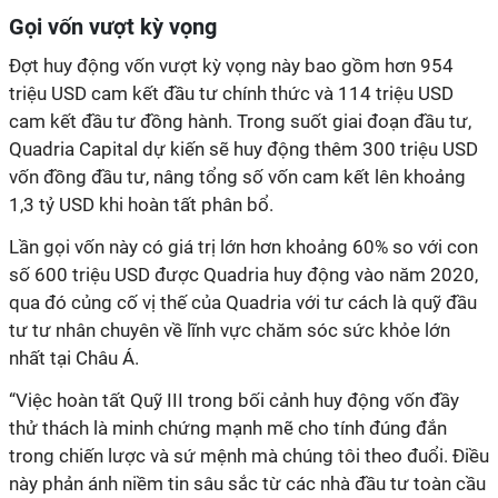
Gọi vốn vượt kỳ vọng
Đợt huy động vốn vượt kỳ vọng này bao gồm hơn
954
triệu USD
cam kết đầu tư chính thức và
114 triệu USD
cam kết đầu tư đồng hành. Trong suốt giai đoạn đầu tư,
Quadria Capital dự kiến sẽ huy động thêm 300 triệu USD
vốn đồng đầu tư, nâng tổng số vốn cam kết lên khoảng
1,3 tỷ USD
khi hoàn tất phân bổ.
Lần gọi vốn này có giá trị lớn hơn khoảng 60% so với con
số 600 triệu USD được Quadria huy động vào năm 2020,
qua đó củng cố vị thế của Quadria với tư cách là quỹ đầu
tư tư nhân chuyên về lĩnh vực chăm sóc sức khỏe lớn
nhất tại Châu Á.
“Việc hoàn tất Quỹ III trong bối cảnh huy động vốn đầy
thử thách là minh chứng mạnh mẽ cho tính đúng đắn
trong chiến lược và sứ mệnh mà chúng tôi theo đuổi. Điều
này phản ánh niềm tin sâu sắc từ các nhà đầu tư toàn cầu