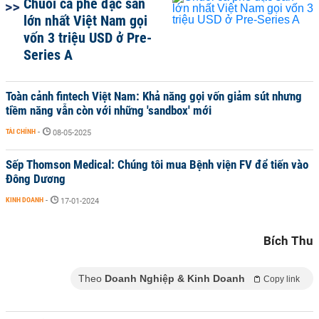
Chuỗi cà phê đặc sản
lớn nhất Việt Nam gọi
vốn 3 triệu USD ở Pre-
Series A
Toàn cảnh fintech Việt Nam: Khả năng gọi vốn giảm sút nhưng
tiềm năng vẫn còn với những 'sandbox' mới
TÀI CHÍNH
-
08-05-2025
Sếp Thomson Medical: Chúng tôi mua Bệnh viện FV để tiến vào
Đông Dương
KINH DOANH
-
17-01-2024
Bích Thu
Theo
Doanh Nghiệp & Kinh Doanh
Copy link