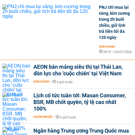
PNJ chỉ mua lại
vàng, kim cương
trong 2h buổi
chiều, giữ lịch
trả tiền tối đa
120 ngày
KINH DOANH
-
09:47 | 24/07/2026
AEON bán mảng siêu thị tại Thái Lan,
dồn lực cho ‘cuộc chiến’ tại Việt Nam
KINH DOANH
-
6 giờ trước
Lịch cổ tức tuần tới: Masan Consumer,
BSR, MB chốt quyền, tỷ lệ cao nhất
100%
DOANH NGHIỆP
-
6 giờ trước
Ngân hàng Trung ương Trung Quốc mua