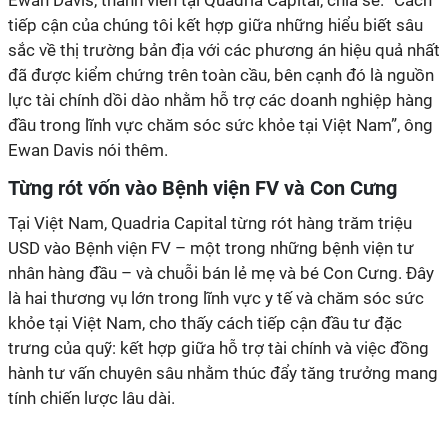
Ewan Davis, thành viên tại Quadria Capital, chia sẻ. “Cách
tiếp cận của chúng tôi kết hợp giữa những hiểu biết sâu
sắc về thị trường bản địa với các phương án hiệu quả nhất
đã được kiểm chứng trên toàn cầu, bên cạnh đó là nguồn
lực tài chính dồi dào nhằm hỗ trợ các doanh nghiệp hàng
đầu trong lĩnh vực chăm sóc sức khỏe tại Việt Nam”, ông
Ewan Davis nói thêm.
Từng rót vốn vào Bệnh viện FV và Con Cưng
Tại Việt Nam, Quadria Capital từng rót hàng trăm triệu
USD vào Bệnh viện FV – một trong những bệnh viện tư
nhân hàng đầu – và chuỗi bán lẻ mẹ và bé Con Cưng. Đây
là hai thương vụ lớn trong lĩnh vực y tế và chăm sóc sức
khỏe tại Việt Nam, cho thấy cách tiếp cận đầu tư đặc
trưng của quỹ: kết hợp giữa hỗ trợ tài chính và việc đồng
hành tư vấn chuyên sâu nhằm thúc đẩy tăng trưởng mang
tính chiến lược lâu dài.