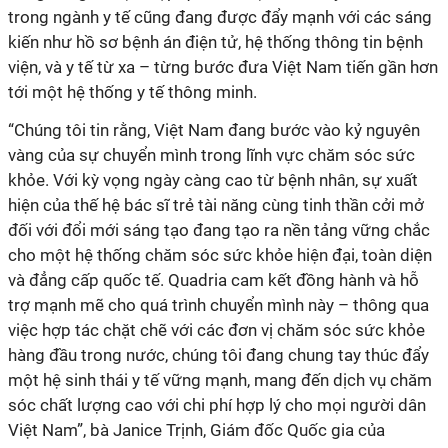
trong ngành y tế cũng đang được đẩy mạnh với các sáng
kiến như hồ sơ bệnh án điện tử, hệ thống thông tin bệnh
viện, và y tế từ xa – từng bước đưa Việt Nam tiến gần hơn
tới một hệ thống y tế thông minh.
“Chúng tôi tin rằng, Việt Nam đang bước vào kỷ nguyên
vàng của sự chuyển mình trong lĩnh vực chăm sóc sức
khỏe. Với kỳ vọng ngày càng cao từ bệnh nhân, sự xuất
hiện của thế hệ bác sĩ trẻ tài năng cùng tinh thần cởi mở
đối với đổi mới sáng tạo đang tạo ra nền tảng vững chắc
cho một hệ thống chăm sóc sức khỏe hiện đại, toàn diện
và đẳng cấp quốc tế. Quadria cam kết đồng hành và hỗ
trợ mạnh mẽ cho quá trình chuyển mình này – thông qua
việc hợp tác chặt chẽ với các đơn vị chăm sóc sức khỏe
hàng đầu trong nước, chúng tôi đang chung tay thúc đẩy
một hệ sinh thái y tế vững mạnh, mang đến dịch vụ chăm
sóc chất lượng cao với chi phí hợp lý cho mọi người dân
Việt Nam”, bà Janice Trịnh, Giám đốc Quốc gia của