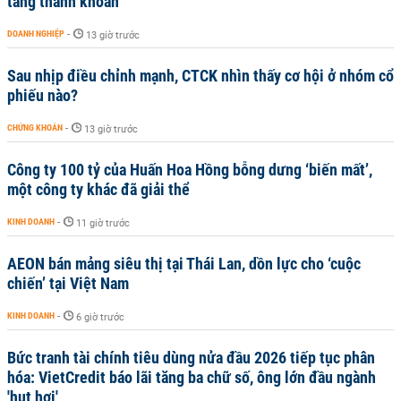
tăng thanh khoản
DOANH NGHIỆP
-
13 giờ trước
Sau nhịp điều chỉnh mạnh, CTCK nhìn thấy cơ hội ở nhóm cổ
phiếu nào?
CHỨNG KHOÁN
-
13 giờ trước
Công ty 100 tỷ của Huấn Hoa Hồng bỗng dưng ‘biến mất’,
một công ty khác đã giải thể
KINH DOANH
-
11 giờ trước
AEON bán mảng siêu thị tại Thái Lan, dồn lực cho ‘cuộc
chiến’ tại Việt Nam
KINH DOANH
-
6 giờ trước
Bức tranh tài chính tiêu dùng nửa đầu 2026 tiếp tục phân
hóa: VietCredit báo lãi tăng ba chữ số, ông lớn đầu ngành
'hụt hơi'