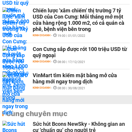
Chiến lược 'xâm chiếm' thị trường 7 tỷ
USD của Con Cưng: Mỗi tháng mở một
cửa hàng rộng 1.000 m2, có cả quán cà
phê, bệnh viện bên trong
KINH DOANH
-
19:00 | 01/01/2022
Con Cưng sắp được rót 100 triệu USD từ
quỹ ngoại
KINH DOANH
-
08:00 | 17/12/2021
VinMart tìm kiếm mặt bằng mở cửa
hàng mới ngay trong dịch
KINH DOANH
-
08:00 | 30/08/2021
Cùng chuyên mục
Sức hút Bcons NewSky - Không gian an
cư ‘chuẩn gu’ cho người trẻ