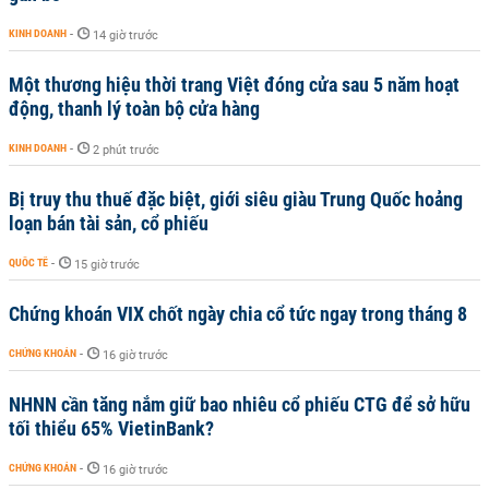
KINH DOANH
-
14 giờ trước
Một thương hiệu thời trang Việt đóng cửa sau 5 năm hoạt
động, thanh lý toàn bộ cửa hàng
KINH DOANH
-
2 phút trước
Bị truy thu thuế đặc biệt, giới siêu giàu Trung Quốc hoảng
loạn bán tài sản, cổ phiếu
QUỐC TẾ
-
15 giờ trước
Chứng khoán VIX chốt ngày chia cổ tức ngay trong tháng 8
CHỨNG KHOÁN
-
16 giờ trước
NHNN cần tăng nắm giữ bao nhiêu cổ phiếu CTG để sở hữu
tối thiểu 65% VietinBank?
CHỨNG KHOÁN
-
16 giờ trước