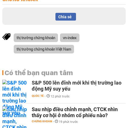
Chia sẻ
thị trường chứng khoán
vn-index
thị trường chứng khoán Việt Nam
Có thể bạn quan tâm
S&P 500 lên đỉnh mới khi thị trường lao
động Mỹ suy yếu
QUỐC TẾ
-
12 phút trước
Sau nhịp điều chỉnh mạnh, CTCK nhìn
thấy cơ hội ở nhóm cổ phiếu nào?
CHỨNG KHOÁN
-
19 phút trước