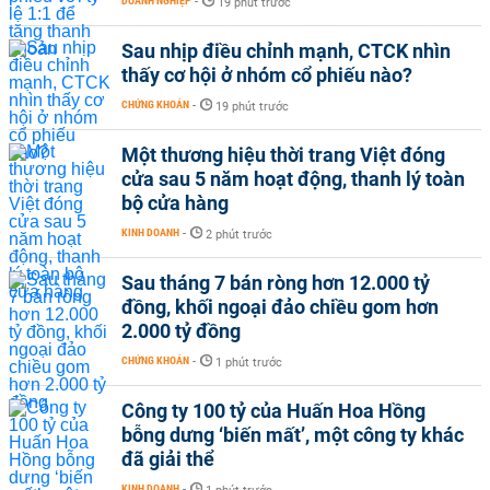
DOANH NGHIỆP
-
19 phút trước
Sau nhịp điều chỉnh mạnh, CTCK nhìn
thấy cơ hội ở nhóm cổ phiếu nào?
CHỨNG KHOÁN
-
19 phút trước
Một thương hiệu thời trang Việt đóng
cửa sau 5 năm hoạt động, thanh lý toàn
bộ cửa hàng
KINH DOANH
-
2 phút trước
Sau tháng 7 bán ròng hơn 12.000 tỷ
đồng, khối ngoại đảo chiều gom hơn
2.000 tỷ đồng
CHỨNG KHOÁN
-
1 phút trước
Công ty 100 tỷ của Huấn Hoa Hồng
bỗng dưng ‘biến mất’, một công ty khác
đã giải thể
KINH DOANH
-