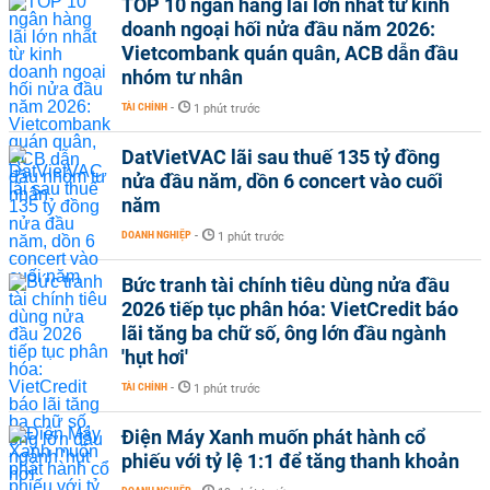
TOP 10 ngân hàng lãi lớn nhất từ kinh
doanh ngoại hối nửa đầu năm 2026:
Vietcombank quán quân, ACB dẫn đầu
nhóm tư nhân
TÀI CHÍNH
-
1 phút trước
DatVietVAC lãi sau thuế 135 tỷ đồng
nửa đầu năm, dồn 6 concert vào cuối
năm
DOANH NGHIỆP
-
1 phút trước
Bức tranh tài chính tiêu dùng nửa đầu
2026 tiếp tục phân hóa: VietCredit báo
lãi tăng ba chữ số, ông lớn đầu ngành
'hụt hơi'
TÀI CHÍNH
-
1 phút trước
Điện Máy Xanh muốn phát hành cổ
phiếu với tỷ lệ 1:1 để tăng thanh khoản