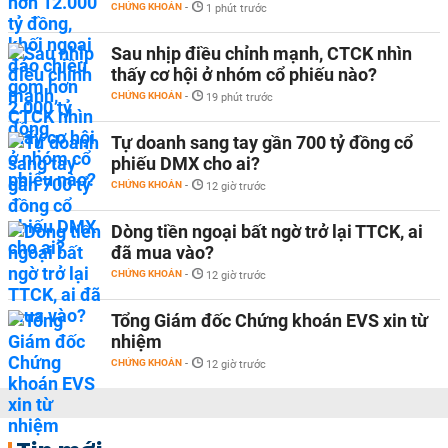
CHỨNG KHOÁN
-
1 phút trước
Sau nhịp điều chỉnh mạnh, CTCK nhìn
thấy cơ hội ở nhóm cổ phiếu nào?
CHỨNG KHOÁN
-
19 phút trước
Tự doanh sang tay gần 700 tỷ đồng cổ
phiếu DMX cho ai?
CHỨNG KHOÁN
-
12 giờ trước
Dòng tiền ngoại bất ngờ trở lại TTCK, ai
đã mua vào?
CHỨNG KHOÁN
-
12 giờ trước
Tổng Giám đốc Chứng khoán EVS xin từ
nhiệm
CHỨNG KHOÁN
-
12 giờ trước