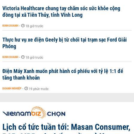
Victoria Healthcare chung tay chăm sóc sức khỏe cộng
đồng tại xã Tiên Thủy, tỉnh Vĩnh Long
KINH DOANH
-
18 giờ trước
Thực hư vụ xe điện Geely bị từ chối tại trạm sạc Ford Giải
Phóng
KINH DOANH
-
18 giờ trước
Điện Máy Xanh muốn phát hành cổ phiếu với tỷ lệ 1:1 để
tăng thanh khoản
DOANH NGHIỆP
-
19 phút trước
Lịch cổ tức tuần tới: Masan Consumer,