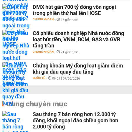
DMX hút gần 700 tỷ đồng vốn ngoại
trong phiên thứ hai lên HOSE
CHỨNG KHOÁN
-
16 giờ trước
Cổ phiếu doanh nghiệp Nhà nước đồng
loạt hút tiền, VNM, BCM, GAS và GVR
tăng trần
CHỨNG KHOÁN
-
21 giờ trước
Chứng khoán Mỹ đồng loạt giảm điểm
khi giá dầu quay đầu tăng
QUỐC TẾ
-
06:01 | 07/08/2026
Cùng chuyên mục
Sau tháng 7 bán ròng hơn 12.000 tỷ
đồng, khối ngoại đảo chiều gom hơn
2.000 tỷ đồng