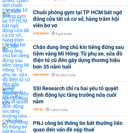
Chuỗi phòng gym tại TP HCM bất ngờ
đóng cửa tất cả cơ sở, hàng trăm hội
viên bơ vơ
KINH DOANH
-
5 giờ trước
Chân dung ông chủ kín tiếng đứng sau
tiệm vàng Mi Hồng: Từ phụ xe, sửa đồ
điện tử cũ đến gây dựng thương hiệu
hơn 35 năm tuổi
KINH DOANH
-
33 phút trước
SSI Research chỉ ra hai yếu tố quyết
định động lực tăng trưởng nửa cuối
năm
THỜI SỰ
-
1 phút trước
PNJ công bố thông tin bất thường liên
quan đến vấn đề nộp thuế