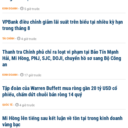
KINH DOANH
-
5 giờ trước
VPBank điều chỉnh giảm lãi suất trên biểu tại nhiều kỳ hạn
trong tháng 8
TÀI CHÍNH
-
4 giờ trước
Thanh tra Chính phủ chỉ ra loạt vi phạm tại Bảo Tín Mạnh
Hải, Mi Hồng, PNJ, SJC, DOJI, chuyển hồ sơ sang Bộ Công
an
KINH DOANH
-
17 giờ trước
Tập đoàn của Warren Buffett mua ròng gần 20 tỷ USD cổ
phiếu, chấm dứt chuỗi bán ròng 14 quý
QUỐC TẾ
-
4 giờ trước
Mi Hồng lên tiếng sau kết luận về tồn tại trong kinh doanh
vàng bạc