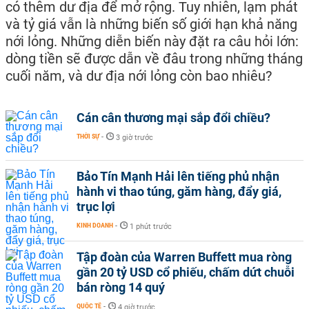
có thêm dư địa để mở rộng. Tuy nhiên, lạm phát
và tỷ giá vẫn là những biến số giới hạn khả năng
nới lỏng. Những diễn biến này đặt ra câu hỏi lớn:
dòng tiền sẽ được dẫn về đâu trong những tháng
cuối năm, và dư địa nới lỏng còn bao nhiêu?
Cán cân thương mại sắp đổi chiều?
THỜI SỰ
-
3 giờ trước
Bảo Tín Mạnh Hải lên tiếng phủ nhận
hành vi thao túng, găm hàng, đẩy giá,
trục lợi
KINH DOANH
-
1 phút trước
Tập đoàn của Warren Buffett mua ròng
gần 20 tỷ USD cổ phiếu, chấm dứt chuỗi
bán ròng 14 quý
QUỐC TẾ
-
4 giờ trước