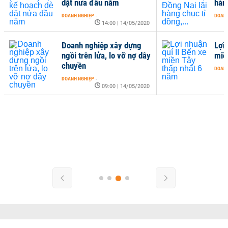
dặt nửa đầu năm
hàng
DOANH NGHIỆP
-
DOANH
14:00 | 14/05/2020
Doanh nghiệp xây dựng
Lợi 
ngồi trên lửa, lo vỡ nợ dây
miề
chuyền
DOANH
DOANH NGHIỆP
-
09:00 | 14/05/2020