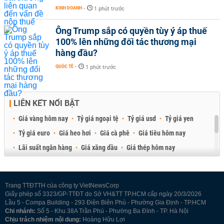
KINH DOANH
-
1 phút trước
Ông Trump sắp có quyền tùy ý áp thuế
100% lên những đối tác thương mại
hàng đầu?
QUỐC TẾ
-
1 phút trước
LIÊN KẾT NỔI BẬT
Giá vàng hôm nay
Tỷ giá ngoại tệ
Tỷ giá usd
Tỷ giá yen
Tỷ giá euro
Giá heo hơi
Giá cà phê
Giá tiêu hôm nay
Lãi suất ngân hàng
Giá xăng dầu
Giá thép hôm nay
Giá sầu riêng
Giá thịt heo
Giá gạo
Giá cao su
Best Retail Brokers
Diễn đàn đầu tư Việt Nam 2026
Trang TTĐTTH của công ty VietNewsCorp
Giấy phép số 3323/GP-TTĐT do Sở VH&TT TP.HCM cấp ngày 20/3/2026
Lầu 5 - Compa Building - 293 Điện Biên Phủ - Phường Gia Định - TP.HCM
Chi nhánh:
Số 5 - Khu 38A Trần Phú - Phường Ba Đình - TP. Hà Nội
Chịu trách nhiệm nội dung:
Hoàng Hữu Lợi