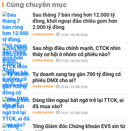
Cùng chuyên mục
Sau tháng 7 bán ròng hơn 12.000 tỷ
đồng, khối ngoại đảo chiều gom hơn
2.000 tỷ đồng
CHỨNG KHOÁN
-
10:00 | 08/08/2026
Sau nhịp điều chỉnh mạnh, CTCK nhìn
thấy cơ hội ở nhóm cổ phiếu nào?
CHỨNG KHOÁN
-
07:00 | 08/08/2026
Tự doanh sang tay gần 700 tỷ đồng cổ
phiếu DMX cho ai?
CHỨNG KHOÁN
-
20:24 | 07/08/2026
Dòng tiền ngoại bất ngờ trở lại TTCK, ai
đã mua vào?
CHỨNG KHOÁN
-
19:07 | 07/08/2026
Tổng Giám đốc Chứng khoán EVS xin từ