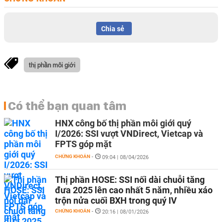
Chia sẻ
thị phần môi giới
Có thể bạn quan tâm
HNX công bố thị phần môi giới quý
I/2026: SSI vượt VNDirect, Vietcap và
FPTS góp mặt
CHỨNG KHOÁN
-
09:04 | 08/04/2026
Thị phần HOSE: SSI nối dài chuỗi tăng
đưa 2025 lên cao nhất 5 năm, nhiều xáo
trộn nửa cuối BXH trong quý IV
CHỨNG KHOÁN
-
20:16 | 08/01/2026