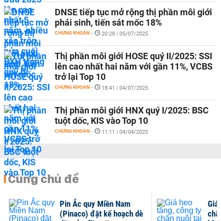
DNSE tiếp tục mở rộng thị phần môi giới
phái sinh, tiến sát mốc 18%
CHỨNG KHOÁN
-
20:28 | 05/07/2025
Thị phần môi giới HOSE quý II/2025: SSI
lên cao nhất hai năm với gần 11%, VCBS
trở lại Top 10
CHỨNG KHOÁN
-
18:41 | 04/07/2025
Thị phần môi giới HNX quý I/2025: BSC
tuột dốc, KIS vào Top 10
CHỨNG KHOÁN
-
11:11 | 04/04/2025
Cùng chủ đề
Pin Ắc quy Miền Nam
Giá
(Pinaco) đặt kế hoạch dè
chăn