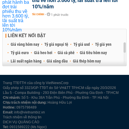
thu về hơn 3.600 tỷ, lãi suất trả lên tới
10%/năm
TÀI CHÍNH
-
1 phút trước
LIÊN KẾT NỔI BẬT
Giá vàng hôm nay
Tỷ giá ngoại tệ
Tỷ giá usd
Tỷ giá yen
Tỷ giá euro
Giá heo hơi
Giá cà phê
Giá tiêu hôm nay
Lãi suất ngân hàng
Giá xăng dầu
Giá thép hôm nay
Giá sầu riêng
Giá thịt heo
Giá gạo
Giá cao su
Best Retail Brokers
Diễn đàn đầu tư Việt Nam 2026
Trang TTĐTTH của công ty VietNewsCorp
Giấy phép số 3323/GP-TTĐT do Sở VH&TT TP.HCM cấp ngày 20/3/2026
Lầu 5 - Compa Building - 293 Điện Biên Phủ - Phường Gia Định - TP.HCM
Chi nhánh:
Số 5 - Khu 38A Trần Phú - Phường Ba Đình - TP. Hà Nội
Chịu trách nhiệm nội dung:
Hoàng Hữu Lợi
Hotline:
0975798489
Email:
info@vietnambiz.vn
Trách nhiệm về thông tin
DỊCH VỤ QUẢNG CÁO
Tel:
0931589222 (Ms Ngọc)