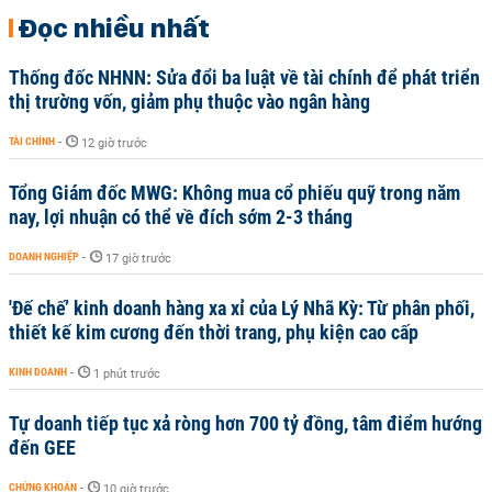
Đọc nhiều nhất
Thống đốc NHNN: Sửa đổi ba luật về tài chính để phát triển
thị trường vốn, giảm phụ thuộc vào ngân hàng
TÀI CHÍNH
-
12 giờ trước
Tổng Giám đốc MWG: Không mua cổ phiếu quỹ trong năm
nay, lợi nhuận có thể về đích sớm 2-3 tháng
DOANH NGHIỆP
-
17 giờ trước
'Đế chế’ kinh doanh hàng xa xỉ của Lý Nhã Kỳ: Từ phân phối,
thiết kế kim cương đến thời trang, phụ kiện cao cấp
KINH DOANH
-
1 phút trước
Tự doanh tiếp tục xả ròng hơn 700 tỷ đồng, tâm điểm hướng
đến GEE
CHỨNG KHOÁN
-
10 giờ trước