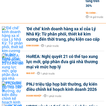
tăng trên
30%
TÀI CHÍNH
-
14 giờ trước
'Đế chế’ kinh doanh hàng xa xỉ của Lý
Nhã Kỳ: Từ phân phối, thiết kế kim
cương đến thời trang, phụ kiện cao cấp
KINH DOANH
-
1 phút trước
HoREA: Nghị quyết 21 có thể tạo xung
lực mới, góp phần đưa giá nhà thương
mại về mức hợp lý
NHÀ ĐẤT
-
1 phút trước
PNJ triệu tập họp bất thường, dự kiến
điều chỉnh kế hoạch kinh doanh 2026
DOANH NGHIỆP
-
1 phút trước