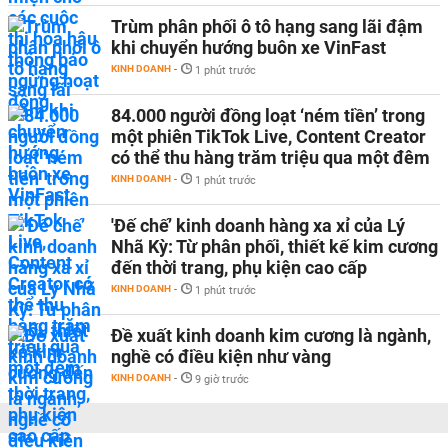
Trùm phân phối ô tô hạng sang lãi đậm
khi chuyển hướng buôn xe VinFast
KINH DOANH
-
1 phút trước
84.000 người đồng loạt ‘ném tiền’ trong
một phiên TikTok Live, Content Creator
có thể thu hàng trăm triệu qua một đêm
KINH DOANH
-
1 phút trước
'Đế chế’ kinh doanh hàng xa xỉ của Lý
Nhã Kỳ: Từ phân phối, thiết kế kim cương
đến thời trang, phụ kiện cao cấp
KINH DOANH
-
1 phút trước
Đề xuất kinh doanh kim cương là ngành,
nghề có điều kiện như vàng
KINH DOANH
-
9 giờ trước