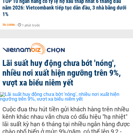
TOP 10 ngân hàng có tỷ lệ nợ xấu thấp nhất 6 tháng đầu
năm 2026: Vietcombank tiếp tục dẫn đầu, 3 nhà băng dưới
1%
TÀI CHÍNH
-
1 phút trước
Lãi suất huy động chưa bớt 'nóng',
nhiều nơi xuất hiện ngưỡng trên 9%,
vượt xa biểu niêm yết
Cuộc đua thu hút tiền gửi khách hàng trên nhiều
kênh khác nhau vẫn chưa có dấu hiệu "hạ nhiệt"
lãi suất kỳ hạn 6 tháng tại nhiều ngân hàng được
chào phổ biến ở mức 9%/năm, có thể lên 9,2 -