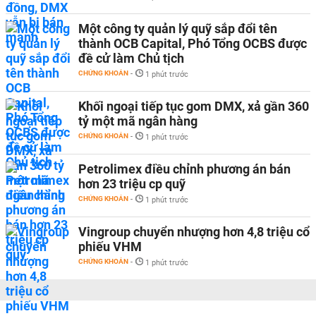
Một công ty quản lý quỹ sắp đổi tên
thành OCB Capital, Phó Tổng OCBS được
đề cử làm Chủ tịch
CHỨNG KHOÁN
-
1 phút trước
Khối ngoại tiếp tục gom DMX, xả gần 360
tỷ một mã ngân hàng
CHỨNG KHOÁN
-
1 phút trước
Petrolimex điều chỉnh phương án bán
hơn 23 triệu cp quỹ
CHỨNG KHOÁN
-
1 phút trước
Vingroup chuyển nhượng hơn 4,8 triệu cổ
phiếu VHM
CHỨNG KHOÁN
-
1 phút trước