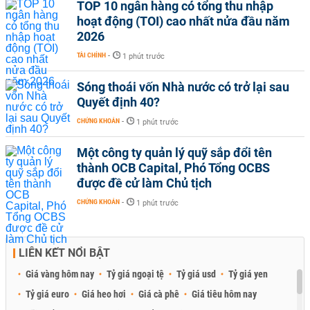
TOP 10 ngân hàng có tổng thu nhập
hoạt động (TOI) cao nhất nửa đầu năm
2026
TÀI CHÍNH
-
1 phút trước
Sóng thoái vốn Nhà nước có trở lại sau
Quyết định 40?
CHỨNG KHOÁN
-
1 phút trước
Một công ty quản lý quỹ sắp đổi tên
thành OCB Capital, Phó Tổng OCBS
được đề cử làm Chủ tịch
CHỨNG KHOÁN
-
1 phút trước
LIÊN KẾT NỔI BẬT
Giá vàng hôm nay
Tỷ giá ngoại tệ
Tỷ giá usd
Tỷ giá yen
Tỷ giá euro
Giá heo hơi
Giá cà phê
Giá tiêu hôm nay