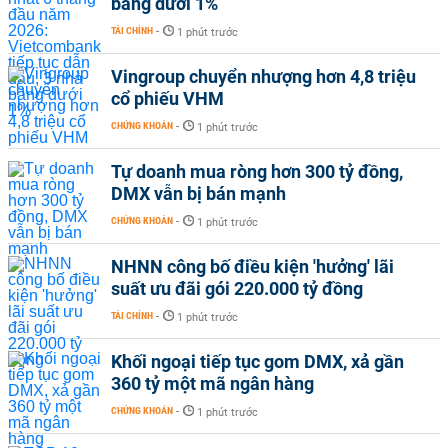
băng dưới 1%
TÀI CHÍNH
-
1 phút trước
Vingroup chuyển nhượng hơn 4,8 triệu
cổ phiếu VHM
CHỨNG KHOÁN
-
1 phút trước
Tự doanh mua ròng hơn 300 tỷ đồng,
DMX vẫn bị bán mạnh
CHỨNG KHOÁN
-
1 phút trước
NHNN công bố điều kiện 'hưởng' lãi
suất ưu đãi gói 220.000 tỷ đồng
TÀI CHÍNH
-
1 phút trước
Khối ngoại tiếp tục gom DMX, xả gần
360 tỷ một mã ngân hàng
CHỨNG KHOÁN
-
1 phút trước