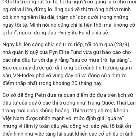
“Khi thị trường rất tồi tệ, tôi là người cố gắng làm cho mọi
người vui lên, đừng lo lắng quá về thị trường bởi vì mình
có kinh nghiệm lâu dài, thậm chí còn cười trong những
ngày tồi tệ. Mình nói nó cũng chỉ là tiền thôi mà, không có
gì lớn”, người đứng đầu Pyn Elite Fund chia sẻ.
Ngay khi lên sóng chia sẻ trực tiếp, tối hôm qua (28/9)
nhà quản lý quỹ của Pyn Elite Fund vừa gửi báo cáo cho
các nhà đầu tư với đại ý rằng “sau cơ mưa trời lại sáng”.
Báo cáo này được gửi đi trong bối cảnh thị trường giảm
sâu, VN-Index phá vỡ vùng đáy cũ và đóng cửa ở mức
điểm thấp nhất trong khoảng 20 tháng nay.
Cơ sở để ông Petri đưa ra quan điểm đó đựa trên lịch sử
đầu tư của quỹ ở các thị trường như Trung Quốc, Thái Lan
trong mỗi cuộc khủng hoảng. Thị trường chứng khoán
Việt Nam được nhấn mạnh với mức định giá “quá rẻ”
nhưng vì tâm lý toàn cầu yếu cộng với các yếu tố bất ổn
điển hình như việc tăng lãi suất khiến các cổ phiếu bị ảnh