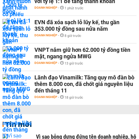
với tỷ lệ 1:1 để tăng thanh khoản
DOANH NGHIỆP
-
1 phút trước
EVN đã xóa sạch lỗ lũy kế, thu gần
353.000 tỷ đồng sau nửa năm
DOANH NGHIỆP
-
8 giờ trước
VNPT nắm giữ hơn 62.000 tỷ đồng tiền
mặt, ngang ngửa MWG
DOANH NGHIỆP
-
13 giờ trước
Lãnh đạo Vinamilk: Tăng quy mô đàn bò
thêm 8.000 con, đã chốt giá nguyên liệu
đến tháng 11
DOANH NGHIỆP
-
18 giờ trước
Tin mới
Vì sao bỗng dưng đứng tên doanh nghiệp, hộ