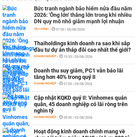
Bức tranh ngành bảo hiểm nửa đầu năm
2026: 'Ông lớn' thắng lớn trong khi nhiều
DN quy mô nhỏ giảm mạnh lợi nhuận
TÀI CHÍNH
-
07:00 | 05/08/2026
Thaiholdings kinh doanh ra sao khi sắp
đầu tư dự án tháp đôi cao nhất thế giới?
DOANH NGHIỆP
-
15:53 | 03/08/2026
Doanh thu suy giảm, PC1 vẫn báo lãi
tăng hơn 40% trong quý II
DOANH NGHIỆP
-
07:05 | 03/08/2026
Cập nhật KQKD quý II: Vinhomes quán
quân, 45 doanh nghiệp có lãi ròng trên
nghìn tỷ
DOANH NGHIỆP
-
09:00 | 02/08/2026
Hoạt động kinh doanh chính mang về