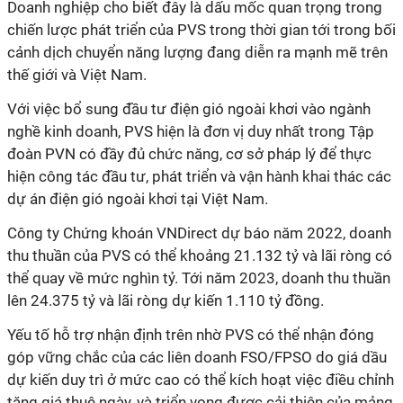
Doanh nghiệp cho biết đây là dấu mốc quan trọng trong
chiến lược phát triển của PVS trong thời gian tới trong bối
cảnh dịch chuyển năng lượng đang diễn ra mạnh mẽ trên
thế giới và Việt Nam.
Với việc bổ sung đầu tư điện gió ngoài khơi vào ngành
nghề kinh doanh, PVS hiện là đơn vị duy nhất trong Tập
đoàn PVN có đầy đủ chức năng, cơ sở pháp lý để thực
hiện công tác đầu tư, phát triển và vận hành khai thác các
dự án điện gió ngoài khơi tại Việt Nam.
Công ty Chứng khoán VNDirect dự báo năm 2022, doanh
thu thuần của PVS có thể khoảng 21.132 tỷ và lãi ròng có
thể quay về mức nghìn tỷ. Tới năm 2023, doanh thu thuần
lên 24.375 tỷ và lãi ròng dự kiến 1.110 tỷ đồng.
Yếu tố hỗ trợ nhận định trên nhờ PVS có thể nhận đóng
góp vững chắc của các liên doanh FSO/FPSO do giá dầu
dự kiến duy trì ở mức cao có thể kích hoạt việc điều chỉnh
tăng giá thuê ngày, và triển vọng được cải thiện của mảng