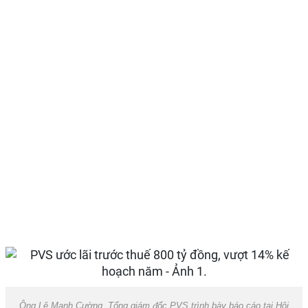
Ông Lê Mạnh Cường, Tổng giám đốc PVS trình bày báo cáo tại Hội