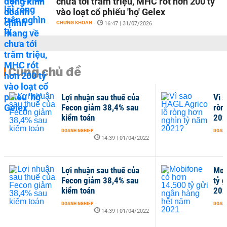
chưa tới trăm triệu, MHC rót hơn 200 tỷ
vào loạt cổ phiếu 'họ' Gelex
CHỨNG KHOÁN
-
16:47 | 31/07/2026
Cùng chủ đề
Lợi nhuận sau thuế của
Vì 
Fecon giảm 38,4% sau
ròn
kiểm toán
202
DOANH NGHIỆP
-
DOANH
14:39 | 01/04/2022
Lợi nhuận sau thuế của
Mob
Fecon giảm 38,4% sau
tỷ 
kiểm toán
202
DOANH NGHIỆP
-
DOANH
14:39 | 01/04/2022