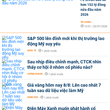
hơn 152 tỷ đồng
nửa đầu năm
2026
TÀI CHÍNH
-
15:01 | 20/07/2026
S&P 500 lên đỉnh mới khi thị trường lao
động Mỹ suy yếu
QUỐC TẾ
-
1 phút trước
Sau nhịp điều chỉnh mạnh, CTCK nhìn
thấy cơ hội ở nhóm cổ phiếu nào?
CHỨNG KHOÁN
-
1 phút trước
Giá vàng hôm nay 8/8: Lên cao nhất 7
tuần sau dữ liệu việc làm Mỹ
HÀNG HÓA
-
1 phút trước
Điện Máy Xanh muốn phát hành cổ