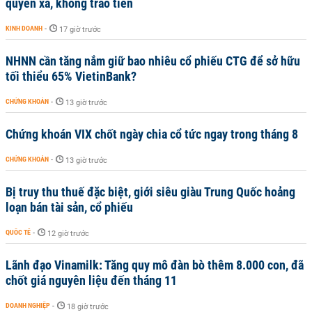
quyền xã, không trao tiền
KINH DOANH
-
17 giờ trước
NHNN cần tăng nắm giữ bao nhiêu cổ phiếu CTG để sở hữu
tối thiểu 65% VietinBank?
CHỨNG KHOÁN
-
13 giờ trước
Chứng khoán VIX chốt ngày chia cổ tức ngay trong tháng 8
CHỨNG KHOÁN
-
13 giờ trước
Bị truy thu thuế đặc biệt, giới siêu giàu Trung Quốc hoảng
loạn bán tài sản, cổ phiếu
QUỐC TẾ
-
12 giờ trước
Lãnh đạo Vinamilk: Tăng quy mô đàn bò thêm 8.000 con, đã
chốt giá nguyên liệu đến tháng 11
DOANH NGHIỆP
-
18 giờ trước