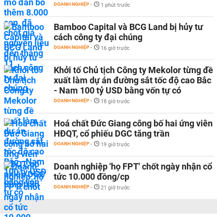
DOANH NGHIỆP
-
1 phút trước
Bamboo Capital và BCG Land bị hủy tư
cách công ty đại chúng
DOANH NGHIỆP
-
16 giờ trước
Khởi tố Chủ tịch Công ty Mekolor từng đề
xuất làm dự án đường sắt tốc độ cao Bắc
- Nam 100 tỷ USD bằng vốn tự có
DOANH NGHIỆP
-
18 giờ trước
Hoá chất Đức Giang công bố hai ứng viên
HĐQT, cổ phiếu DGC tăng trần
DOANH NGHIỆP
-
19 giờ trước
Doanh nghiệp 'họ FPT' chốt ngày nhận cổ
tức 10.000 đồng/cp
DOANH NGHIỆP
-
21 giờ trước