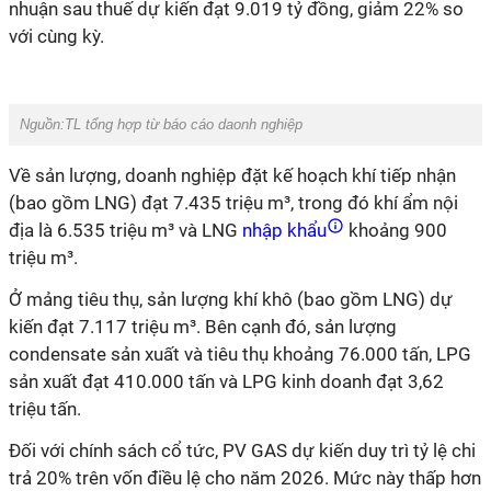
nhuận sau thuế dự kiến đạt 9.019 tỷ đồng, giảm 22% so
với cùng kỳ.
Nguồn:TL tổng hợp từ báo cáo daonh nghiệp
Về sản lượng, doanh nghiệp đặt kế hoạch khí tiếp nhận
(bao gồm LNG) đạt 7.435 triệu m³, trong đó khí ẩm nội
địa là 6.535 triệu m³ và LNG
nhập khẩu
khoảng 900
triệu m³.
Ở mảng tiêu thụ, sản lượng khí khô (bao gồm LNG) dự
kiến đạt 7.117 triệu m³. Bên cạnh đó, sản lượng
condensate sản xuất và tiêu thụ khoảng 76.000 tấn, LPG
sản xuất đạt 410.000 tấn và LPG kinh doanh đạt 3,62
triệu tấn.
Đối với chính sách cổ tức, PV GAS dự kiến duy trì tỷ lệ chi
trả 20% trên vốn điều lệ cho năm 2026. Mức này thấp hơn