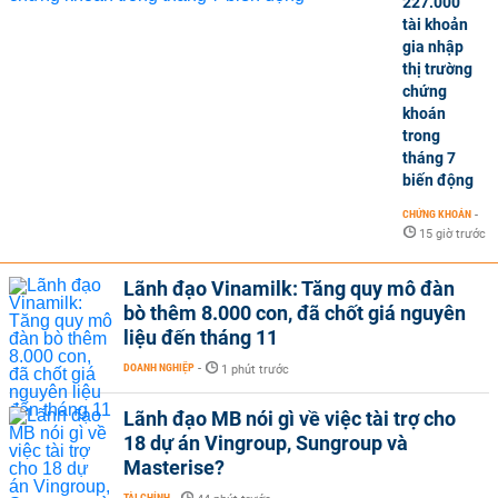
227.000
tài khoản
gia nhập
thị trường
chứng
khoán
trong
tháng 7
biến động
CHỨNG KHOÁN
-
15 giờ trước
Lãnh đạo Vinamilk: Tăng quy mô đàn
bò thêm 8.000 con, đã chốt giá nguyên
liệu đến tháng 11
DOANH NGHIỆP
-
1 phút trước
Lãnh đạo MB nói gì về việc tài trợ cho
18 dự án Vingroup, Sungroup và
Masterise?
TÀI CHÍNH