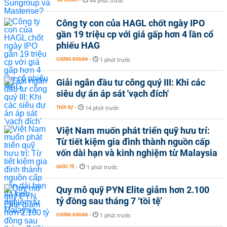
-
44 phút trước
Công ty con của HAGL chốt ngày IPO
gần 19 triệu cp với giá gấp hơn 4 lần cổ
phiếu HAG
CHỨNG KHOÁN
-
1 phút trước
Giải ngân đầu tư công quý III: Khi các
siêu dự án áp sát 'vạch đích'
THỜI SỰ
-
14 phút trước
Việt Nam muốn phát triển quỹ hưu trí:
Từ tiết kiệm gia đình thành nguồn cấp
vốn dài hạn và kinh nghiệm từ Malaysia
QUỐC TẾ
-
1 phút trước
Quy mô quỹ PYN Elite giảm hơn 2.100
tỷ đồng sau tháng 7 ‘tồi tệ’
CHỨNG KHOÁN
-
1 phút trước