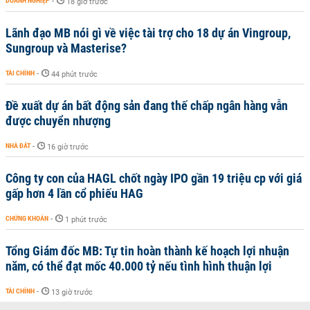
DOANH NGHIỆP
-
18 giờ trước
Lãnh đạo MB nói gì về việc tài trợ cho 18 dự án Vingroup,
Sungroup và Masterise?
TÀI CHÍNH
-
44 phút trước
Đề xuất dự án bất động sản đang thế chấp ngân hàng vẫn
được chuyển nhượng
NHÀ ĐẤT
-
16 giờ trước
Công ty con của HAGL chốt ngày IPO gần 19 triệu cp với giá
gấp hơn 4 lần cổ phiếu HAG
CHỨNG KHOÁN
-
1 phút trước
Tổng Giám đốc MB: Tự tin hoàn thành kế hoạch lợi nhuận
năm, có thể đạt mốc 40.000 tỷ nếu tình hình thuận lợi
TÀI CHÍNH
-
13 giờ trước