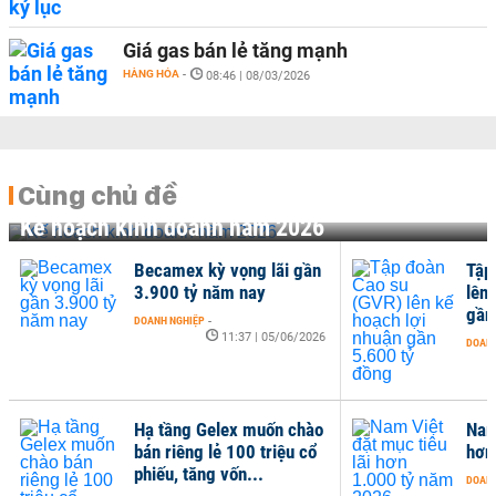
Giá gas bán lẻ tăng mạnh
HÀNG HÓA
-
08:46 | 08/03/2026
Cùng chủ đề
Kế hoạch kinh doanh năm 2026
Becamex kỳ vọng lãi gần
Tập
3.900 tỷ năm nay
lên
gần
DOANH NGHIỆP
-
11:37 | 05/06/2026
DOANH
Hạ tầng Gelex muốn chào
Nam
bán riêng lẻ 100 triệu cổ
hơn
phiếu, tăng vốn...
DOANH