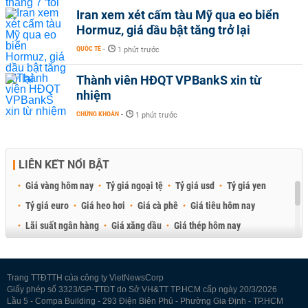
Iran xem xét cấm tàu Mỹ qua eo biển
Hormuz, giá dầu bật tăng trở lại
QUỐC TẾ
-
1 phút trước
Thành viên HĐQT VPBankS xin từ
nhiệm
CHỨNG KHOÁN
-
1 phút trước
LIÊN KẾT NỔI BẬT
Giá vàng hôm nay
Tỷ giá ngoại tệ
Tỷ giá usd
Tỷ giá yen
Tỷ giá euro
Giá heo hơi
Giá cà phê
Giá tiêu hôm nay
Lãi suất ngân hàng
Giá xăng dầu
Giá thép hôm nay
Giá sầu riêng
Giá thịt heo
Giá gạo
Giá cao su
Best Retail Brokers
Diễn đàn đầu tư Việt Nam 2026
Trang TTĐTTH của công ty VietNewsCorp
Giấy phép số 3323/GP-TTĐT do Sở VH&TT TP.HCM cấp ngày 20/3/2026
Lầu 5 - Compa Building - 293 Điện Biên Phủ - Phường Gia Định - TP.HCM