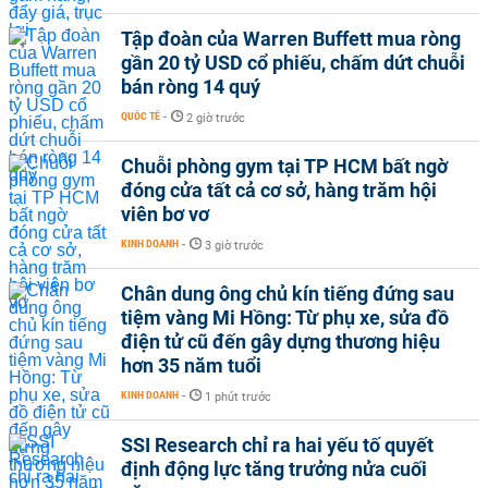
Tập đoàn của Warren Buffett mua ròng
gần 20 tỷ USD cổ phiếu, chấm dứt chuỗi
bán ròng 14 quý
QUỐC TẾ
-
2 giờ trước
Chuỗi phòng gym tại TP HCM bất ngờ
đóng cửa tất cả cơ sở, hàng trăm hội
viên bơ vơ
KINH DOANH
-
3 giờ trước
Chân dung ông chủ kín tiếng đứng sau
tiệm vàng Mi Hồng: Từ phụ xe, sửa đồ
điện tử cũ đến gây dựng thương hiệu
hơn 35 năm tuổi
KINH DOANH
-
1 phút trước
SSI Research chỉ ra hai yếu tố quyết
định động lực tăng trưởng nửa cuối