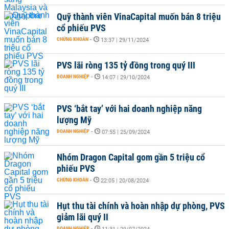
Quỹ thành viên VinaCapital muốn bán 8 triệu
cổ phiếu PVS
CHỨNG KHOÁN
-
13:37 | 29/11/2024
PVS lãi ròng 135 tỷ đồng trong quý III
DOANH NGHIỆP
-
14:07 | 29/10/2024
PVS ‘bắt tay’ với hai doanh nghiệp năng
lượng Mỹ
DOANH NGHIỆP
-
07:55 | 25/09/2024
Nhóm Dragon Capital gom gần 5 triệu cổ
phiếu PVS
CHỨNG KHOÁN
-
22:05 | 20/08/2024
Hụt thu tài chính và hoàn nhập dự phòng, PVS
giảm lãi quý II
DOANH NGHIỆP
-