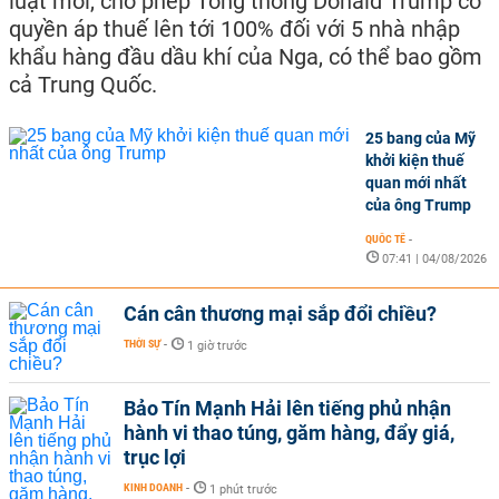
luật mới, cho phép Tổng thống Donald Trump có
quyền áp thuế lên tới 100% đối với 5 nhà nhập
khẩu hàng đầu dầu khí của Nga, có thể bao gồm
cả Trung Quốc.
25 bang của Mỹ
khởi kiện thuế
quan mới nhất
của ông Trump
QUỐC TẾ
-
07:41 | 04/08/2026
Cán cân thương mại sắp đổi chiều?
THỜI SỰ
-
1 giờ trước
Bảo Tín Mạnh Hải lên tiếng phủ nhận
hành vi thao túng, găm hàng, đẩy giá,
trục lợi
KINH DOANH
-
1 phút trước