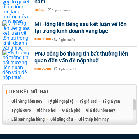
năm
THỜI SỰ
-
1 phút trước
Mi Hồng lên tiếng sau kết luận về tồn
tại trong kinh doanh vàng bạc
KINH DOANH
-
2 giờ trước
PNJ công bố thông tin bất thường liên
quan đến vấn đề nộp thuế
KINH DOANH
-
1 phút trước
LIÊN KẾT NỔI BẬT
Giá vàng hôm nay
Tỷ giá ngoại tệ
Tỷ giá usd
Tỷ giá yen
Tỷ giá euro
Giá heo hơi
Giá cà phê
Giá tiêu hôm nay
Lãi suất ngân hàng
Giá xăng dầu
Giá thép hôm nay
Giá sầu riêng
Giá thịt heo
Giá gạo
Giá cao su
Best Retail Brokers
Diễn đàn đầu tư Việt Nam 2026