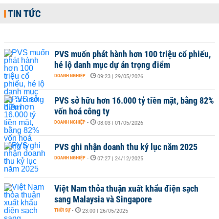
TIN TỨC
PVS muốn phát hành hơn 100 triệu cổ phiếu,
hé lộ danh mục dự án trọng điểm
DOANH NGHIỆP
-
09:23 | 29/05/2026
PVS sở hữu hơn 16.000 tỷ tiền mặt, bằng 82%
vốn hoá công ty
DOANH NGHIỆP
-
08:03 | 01/05/2026
PVS ghi nhận doanh thu kỷ lục năm 2025
DOANH NGHIỆP
-
07:27 | 24/12/2025
Việt Nam thỏa thuận xuất khẩu điện sạch
sang Malaysia và Singapore
THỜI SỰ
-
23:00 | 26/05/2025