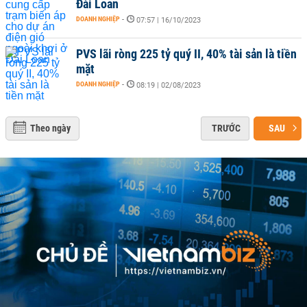
Đài Loan
DOANH NGHIỆP
-
07:57 | 16/10/2023
PVS lãi ròng 225 tỷ quý II, 40% tài sản là tiền
mặt
DOANH NGHIỆP
-
08:19 | 02/08/2023
Theo ngày
TRƯỚC
SAU