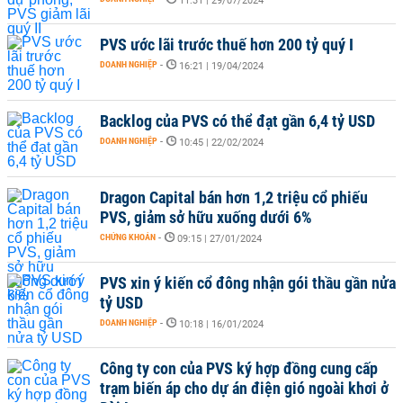
11:31 | 29/07/2024
PVS ước lãi trước thuế hơn 200 tỷ quý I
DOANH NGHIỆP
-
16:21 | 19/04/2024
Backlog của PVS có thể đạt gần 6,4 tỷ USD
DOANH NGHIỆP
-
10:45 | 22/02/2024
Dragon Capital bán hơn 1,2 triệu cổ phiếu
PVS, giảm sở hữu xuống dưới 6%
CHỨNG KHOÁN
-
09:15 | 27/01/2024
PVS xin ý kiến cổ đông nhận gói thầu gần nửa
tỷ USD
DOANH NGHIỆP
-
10:18 | 16/01/2024
Công ty con của PVS ký hợp đồng cung cấp
trạm biến áp cho dự án điện gió ngoài khơi ở