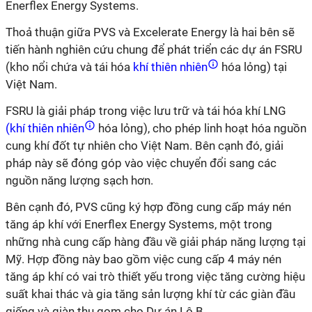
Enerflex Energy Systems.
Thoả thuận giữa
PVS và Excelerate Energy
là
hai bên sẽ
tiến hành nghiên cứu chung để phát triển các dự án FSRU
(
k
ho nổi chứa và tái hóa
khí thiên nhiên
hóa lỏng) tại
Việt Nam
.
FSRU là giải pháp trong việc lưu trữ và tái hóa khí LNG
(khí thiên nhiên
hóa lỏng), cho phép linh hoạt hóa nguồn
cung khí đốt tự nhiên cho Việt Nam
.
Bên cạnh đó, giải
pháp này sẽ
đóng góp vào việc chuyển đổi sang các
nguồn năng lượng sạch hơn.
Bên cạnh đó
,
PVS
cũng ký hợp đồng cung cấp máy nén
tăng áp khí với Enerflex Energy Systems, một trong
những nhà cung cấp hàng đầu về giải pháp năng lượng tại
Mỹ
. Hợp đồng này bao gồm việc cung cấp 4 máy nén
tăng áp khí có vai trò thiết yếu trong việc tăng cường hiệu
suất khai thác và gia tăng sản lượng khí từ các giàn đầu
giếng và giàn thu gom cho Dự án Lô B
.