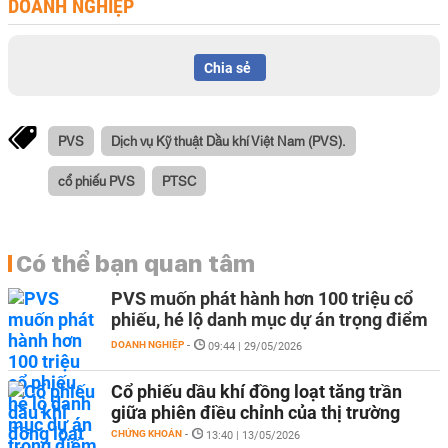
DOANH NGHIỆP
Chia sẻ
PVS
Dịch vụ Kỹ thuật Dầu khí Việt Nam (PVS).
cổ phiếu PVS
PTSC
Có thể bạn quan tâm
PVS muốn phát hành hơn 100 triệu cổ
phiếu, hé lộ danh mục dự án trọng điểm
DOANH NGHIỆP
-
09:44 | 29/05/2026
Cổ phiếu dầu khí đồng loạt tăng trần
giữa phiên điều chỉnh của thị trường
CHỨNG KHOÁN
-
13:40 | 13/05/2026