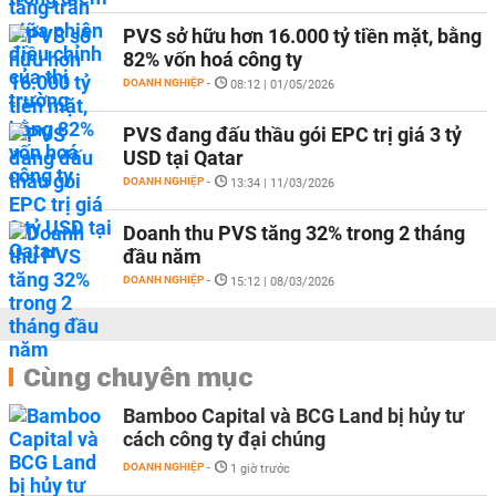
PVS sở hữu hơn 16.000 tỷ tiền mặt, bằng
82% vốn hoá công ty
DOANH NGHIỆP
-
08:12 | 01/05/2026
PVS đang đấu thầu gói EPC trị giá 3 tỷ
USD tại Qatar
DOANH NGHIỆP
-
13:34 | 11/03/2026
Doanh thu PVS tăng 32% trong 2 tháng
đầu năm
DOANH NGHIỆP
-
15:12 | 08/03/2026
Cùng chuyên mục
Bamboo Capital và BCG Land bị hủy tư
cách công ty đại chúng
DOANH NGHIỆP
-
1 giờ trước