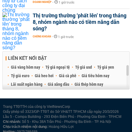
DOANH NGHIỆP
-
1 giờ trước
Thị trường thường ‘phất lên’ trong tháng
8, nhóm ngành nào có tiềm năng dẫn
sóng?
CHỨNG KHOÁN
-
1 giờ trước
LIÊN KẾT NỔI BẬT
Giá vàng hôm nay
Tỷ giá ngoại tệ
Tỷ giá usd
Tỷ giá yen
Tỷ giá euro
Giá heo hơi
Giá cà phê
Giá tiêu hôm nay
Lãi suất ngân hàng
Giá xăng dầu
Giá thép hôm nay
Giá sầu riêng
Giá thịt heo
Giá gạo
Giá cao su
Best Retail Brokers
Diễn đàn đầu tư Việt Nam 2026
Trang TTĐTTH của công ty VietNewsCorp
Giấy phép số 3323/GP-TTĐT do Sở VH&TT TP.HCM cấp ngày 20/3/2026
Lầu 5 - Compa Building - 293 Điện Biên Phủ - Phường Gia Định - TP.HCM
Chi nhánh:
Số 5 - Khu 38A Trần Phú - Phường Ba Đình - TP. Hà Nội
Chịu trách nhiệm nội dung:
Hoàng Hữu Lợi
Hotline:
0975798489