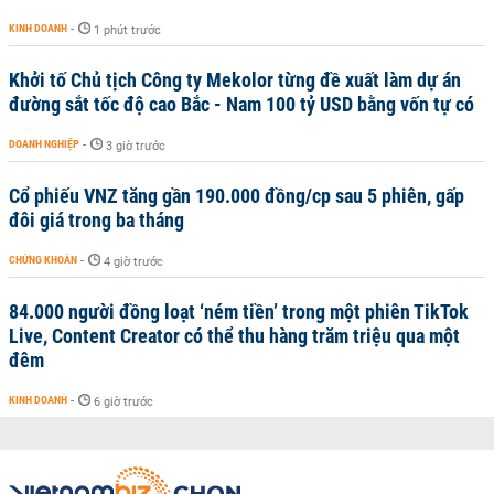
KINH DOANH
-
1 phút trước
Khởi tố Chủ tịch Công ty Mekolor từng đề xuất làm dự án
đường sắt tốc độ cao Bắc - Nam 100 tỷ USD bằng vốn tự có
DOANH NGHIỆP
-
3 giờ trước
Cổ phiếu VNZ tăng gần 190.000 đồng/cp sau 5 phiên, gấp
đôi giá trong ba tháng
CHỨNG KHOÁN
-
4 giờ trước
84.000 người đồng loạt ‘ném tiền’ trong một phiên TikTok
Live, Content Creator có thể thu hàng trăm triệu qua một
đêm
KINH DOANH
-
6 giờ trước