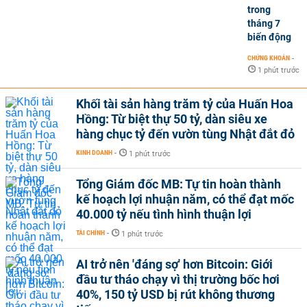
trong
tháng 7
biến động
CHỨNG KHOÁN
-
1 phút trước
Khối tài sản hàng trăm tỷ của Huấn Hoa
Hồng: Từ biệt thự 50 tỷ, dàn siêu xe
hàng chục tỷ đến vườn tùng Nhật đắt đỏ
KINH DOANH
-
1 phút trước
Tổng Giám đốc MB: Tự tin hoàn thành
kế hoạch lợi nhuận năm, có thể đạt mốc
40.000 tỷ nếu tình hình thuận lợi
TÀI CHÍNH
-
1 phút trước
AI trở nên 'đáng sợ' hơn Bitcoin: Giới
đầu tư tháo chạy vì thị trường bốc hơi
40%, 150 tỷ USD bị rút không thương