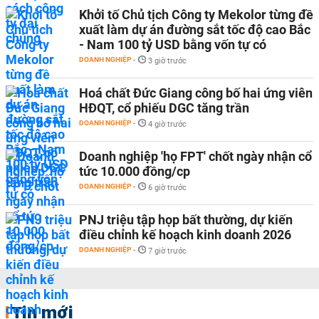
Khởi tố Chủ tịch Công ty Mekolor từng đề
xuất làm dự án đường sắt tốc độ cao Bắc
- Nam 100 tỷ USD bằng vốn tự có
DOANH NGHIỆP
-
3 giờ trước
Hoá chất Đức Giang công bố hai ứng viên
HĐQT, cổ phiếu DGC tăng trần
DOANH NGHIỆP
-
4 giờ trước
Doanh nghiệp 'họ FPT' chốt ngày nhận cổ
tức 10.000 đồng/cp
DOANH NGHIỆP
-
6 giờ trước
PNJ triệu tập họp bất thường, dự kiến
điều chỉnh kế hoạch kinh doanh 2026
DOANH NGHIỆP
-
7 giờ trước
Tin mới