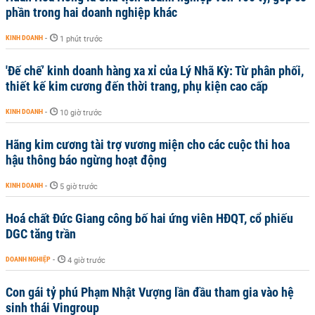
phần trong hai doanh nghiệp khác
KINH DOANH
-
1 phút trước
'Đế chế’ kinh doanh hàng xa xỉ của Lý Nhã Kỳ: Từ phân phối,
thiết kế kim cương đến thời trang, phụ kiện cao cấp
KINH DOANH
-
10 giờ trước
Hãng kim cương tài trợ vương miện cho các cuộc thi hoa
hậu thông báo ngừng hoạt động
KINH DOANH
-
5 giờ trước
Hoá chất Đức Giang công bố hai ứng viên HĐQT, cổ phiếu
DGC tăng trần
DOANH NGHIỆP
-
4 giờ trước
Con gái tỷ phú Phạm Nhật Vượng lần đầu tham gia vào hệ
sinh thái Vingroup