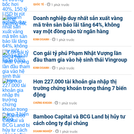
QUỐC TẾ
-
1 phút trước
Doanh nghiệp duy nhất sản xuất vàng
mã trên sàn báo lãi tăng 64%, không
vay một đồng nào từ ngân hàng
KINH DOANH
-
1 phút trước
Con gái tỷ phú Phạm Nhật Vượng lần
đầu tham gia vào hệ sinh thái Vingroup
KINH DOANH
-
1 phút trước
Hơn 227.000 tài khoản gia nhập thị
trường chứng khoán trong tháng 7 biến
động
CHỨNG KHOÁN
-
1 phút trước
Bamboo Capital và BCG Land bị hủy tư
cách công ty đại chúng
DOANH NGHIỆP
-
1 phút trước