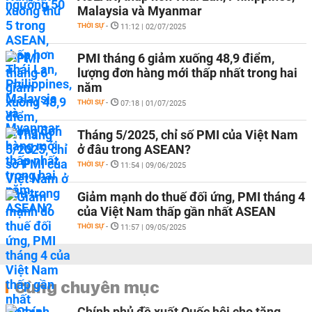
Malaysia và Myanmar
THỜI SỰ
-
11:12 | 02/07/2025
PMI tháng 6 giảm xuống 48,9 điểm,
lượng đơn hàng mới thấp nhất trong hai
năm
THỜI SỰ
-
07:18 | 01/07/2025
Tháng 5/2025, chỉ số PMI của Việt Nam
ở đâu trong ASEAN?
THỜI SỰ
-
11:54 | 09/06/2025
Giảm mạnh do thuế đối ứng, PMI tháng 4
của Việt Nam thấp gần nhất ASEAN
THỜI SỰ
-
11:57 | 09/05/2025
Cùng chuyên mục
Chính phủ đề xuất Quốc hội cho tăng