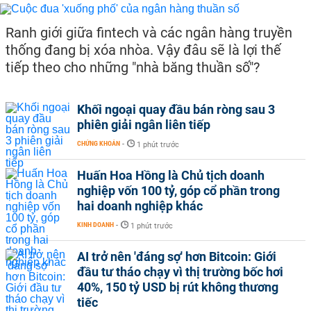
Ranh giới giữa fintech và các ngân hàng truyền
thống đang bị xóa nhòa. Vậy đâu sẽ là lợi thế
tiếp theo cho những "nhà băng thuần số"?
Khối ngoại quay đầu bán ròng sau 3
phiên giải ngân liên tiếp
CHỨNG KHOÁN
-
1 phút trước
Huấn Hoa Hồng là Chủ tịch doanh
nghiệp vốn 100 tỷ, góp cổ phần trong
hai doanh nghiệp khác
KINH DOANH
-
1 phút trước
AI trở nên 'đáng sợ' hơn Bitcoin: Giới
đầu tư tháo chạy vì thị trường bốc hơi
40%, 150 tỷ USD bị rút không thương
tiếc