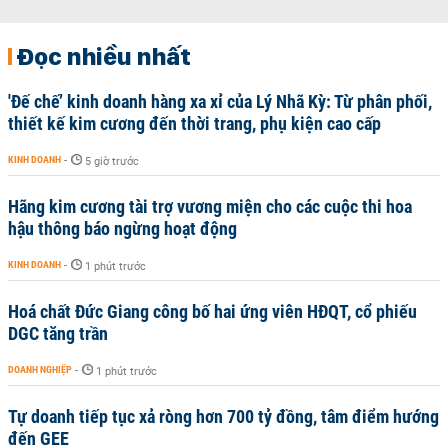
Đọc nhiều nhất
'Đế chế’ kinh doanh hàng xa xỉ của Lý Nhã Kỳ: Từ phân phối,
thiết kế kim cương đến thời trang, phụ kiện cao cấp
KINH DOANH
-
5 giờ trước
Hãng kim cương tài trợ vương miện cho các cuộc thi hoa
hậu thông báo ngừng hoạt động
KINH DOANH
-
1 phút trước
Hoá chất Đức Giang công bố hai ứng viên HĐQT, cổ phiếu
DGC tăng trần
DOANH NGHIỆP
-
1 phút trước
Tự doanh tiếp tục xả ròng hơn 700 tỷ đồng, tâm điểm hướng
đến GEE