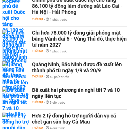
86.100 tỷ đồng làm đường sắt Lào Cai -
Hà Nội - Hải Phòng
THỜI SỰ
-
1 phút trước
Chi hơn 78.000 tỷ đồng giải phóng mặt
bằng Vành đai 5 - Vùng Thủ đô, thực hiện
từ năm 2027
THỜI SỰ
-
1 phút trước
Quảng Ninh, Bắc Ninh được đề xuất lên
thành phố từ ngày 1/9 và 20/9
THỜI SỰ
-
42 phút trước
Đề xuất hai phương án nghỉ tết 7 và 10
ngày liên tục
THỜI SỰ
-
3 giờ trước
Hơn 2 tỷ đồng hỗ trợ người dân vụ cá
chết gần sân bay Cà Mau
THỜI SỰ
-
4 giờ trước