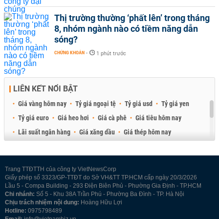
Thị trường thường ‘phất lên’ trong tháng
8, nhóm ngành nào có tiềm năng dẫn
sóng?
CHỨNG KHOÁN
-
1 phút trước
LIÊN KẾT NỔI BẬT
Giá vàng hôm nay
Tỷ giá ngoại tệ
Tỷ giá usd
Tỷ giá yen
Tỷ giá euro
Giá heo hơi
Giá cà phê
Giá tiêu hôm nay
Lãi suất ngân hàng
Giá xăng dầu
Giá thép hôm nay
Giá sầu riêng
Giá thịt heo
Giá gạo
Giá cao su
Best Retail Brokers
Diễn đàn đầu tư Việt Nam 2026
Trang TTĐTTH của công ty VietNewsCorp
Giấy phép số 3323/GP-TTĐT do Sở VH&TT TP.HCM cấp ngày 20/3/2026
Lầu 5 - Compa Building - 293 Điện Biên Phủ - Phường Gia Định - TP.HCM
Chi nhánh:
Số 5 - Khu 38A Trần Phú - Phường Ba Đình - TP. Hà Nội
Chịu trách nhiệm nội dung:
Hoàng Hữu Lợi
Hotline:
0975798489
Email:
info@vietnambiz.vn