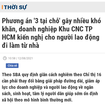
THỜI SỰ
Phương án '3 tại chỗ' gây nhiều khó
khăn, doanh nghiệp Khu CNC TP
HCM kiến nghị cho người lao động
đi làm từ nhà
10:58 | 12/08/2021
Chia sẻ
Theo SBA quy định giãn cách nghiêm theo Chỉ thị 16
cần phải thay đổi bằng giải pháp đường dài, giảm áp
lực cho doanh nghiệp và người lao động về ngân
sách, sinh hoạt, tâm lý người dân giúp sớm ổn định
xã hội theo mô hình bình thường mới.