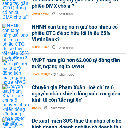
phiếu DMX cho ai?
CHỨNG KHOÁN
-
1 phút trước
NHNN cần tăng nắm giữ bao nhiêu cổ
phiếu CTG để sở hữu tối thiểu 65%
VietinBank?
CHỨNG KHOÁN
-
1 phút trước
VNPT nắm giữ hơn 62.000 tỷ đồng tiền
mặt, ngang ngửa MWG
DOANH NGHIỆP
-
1 phút trước
Chuyên gia Phạm Xuân Hoè chỉ ra 6
nguyên nhân khiến dòng vốn trong nền
kinh tế còn 'tắc nghẽn'
THỜI SỰ
-
1 phút trước
Đề xuất miễn 30% thuế thu nhập cho hộ
kinh doanh, doanh nghiệp có doanh thu