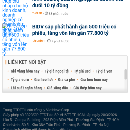
dưới 10 tỷ đồng
THỜI SỰ
-
33 phút trước
BIDV sắp phát hành gần 500 triệu cổ
phiếu, tăng vốn lên gần 77.800 tỷ
TÀI CHÍNH
-
7 phút trước
LIÊN KẾT NỔI BẬT
Giá vàng hôm nay
Tỷ giá ngoại tệ
Tỷ giá usd
Tỷ giá yen
Tỷ giá euro
Giá heo hơi
Giá cà phê
Giá tiêu hôm nay
Lãi suất ngân hàng
Giá xăng dầu
Giá thép hôm nay
Giá sầu riêng
Giá thịt heo
Giá gạo
Giá cao su
Best Retail Brokers
Diễn đàn đầu tư Việt Nam 2026
Trang TTĐTTH của công ty VietNewsCorp
Giấy phép số 3323/GP-TTĐT do Sở VH&TT TP.HCM cấp ngày 20/3/2026
Lầu 5 - Compa Building - 293 Điện Biên Phủ - Phường Gia Định - TP.HCM
Chi nhánh:
Số 5 - Khu 38A Trần Phú - Phường Ba Đình - TP. Hà Nội
Chịu trách nhiệm nội dung:
Hoàng Hữu Lợi