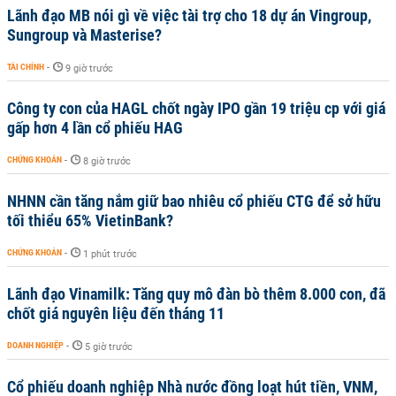
Lãnh đạo MB nói gì về việc tài trợ cho 18 dự án Vingroup,
Sungroup và Masterise?
TÀI CHÍNH
-
9 giờ trước
Công ty con của HAGL chốt ngày IPO gần 19 triệu cp với giá
gấp hơn 4 lần cổ phiếu HAG
CHỨNG KHOÁN
-
8 giờ trước
NHNN cần tăng nắm giữ bao nhiêu cổ phiếu CTG để sở hữu
tối thiểu 65% VietinBank?
CHỨNG KHOÁN
-
1 phút trước
Lãnh đạo Vinamilk: Tăng quy mô đàn bò thêm 8.000 con, đã
chốt giá nguyên liệu đến tháng 11
DOANH NGHIỆP
-
5 giờ trước
Cổ phiếu doanh nghiệp Nhà nước đồng loạt hút tiền, VNM,