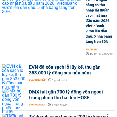
hàng có thu
nhập lãi thuần
cao nhất nửa
đầu năm 2026:
VietinBank
vươn lên dẫn
đầu, 5 nhà băng
tăng trên 30%
TÀI CHÍNH
-
15:12 | 05/08/2026
EVN đã xóa sạch lỗ lũy kế, thu gần
353.000 tỷ đồng sau nửa năm
DOANH NGHIỆP
-
1 phút trước
DMX hút gần 700 tỷ đồng vốn ngoại
trong phiên thứ hai lên HOSE
CHỨNG KHOÁN
-
1 phút trước
Tự doanh sang tay gần 700 tỷ đồng cổ