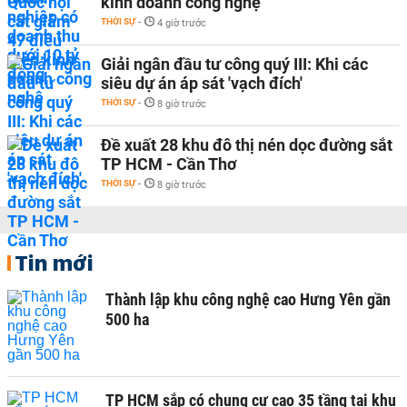
kinh doanh công nghệ
THỜI SỰ
-
4 giờ trước
Giải ngân đầu tư công quý III: Khi các
siêu dự án áp sát 'vạch đích'
THỜI SỰ
-
8 giờ trước
Đề xuất 28 khu đô thị nén dọc đường sắt
TP HCM - Cần Thơ
THỜI SỰ
-
8 giờ trước
Tin mới
Thành lập khu công nghệ cao Hưng Yên gần
500 ha
TP HCM sắp có chung cư cao 35 tầng tại khu