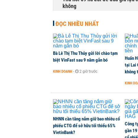
không
NHÀ ĐẤT
-
13 phút trước
ĐỌC NHIỀU NHẤT
Dòng tiền ngoại bất ngờ trở lại T
CHỨNG KHOÁN
-
14 phút trước
Bà Lê Thị Thu Thủy gửi lời chào tạm
Huấn H
Kiến nghị đưa người bán hàng onl
biệt VinFast sau 9 năm gắn bó
tại Lai
THỜI SỰ
-
17 phút trước
không t
KINH DOANH
-
2 giờ trước
KINH D
TikToker Khánh Sky, Vua Quạt, Hồ
KINH DOANH
-
20 phút trước
NHNN cần tăng nắm giữ bao nhiêu cổ
Công t
phiếu CTG để sở hữu tối thiểu 65%
gần 19 
VietinBank?
cổ phi