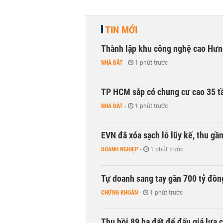
TIN MỚI
Thành lập khu công nghệ cao Hưn
NHÀ ĐẤT
-
1 phút trước
TP HCM sắp có chung cư cao 35 tầ
NHÀ ĐẤT
-
1 phút trước
EVN đã xóa sạch lỗ lũy kế, thu g
DOANH NGHIỆP
-
1 phút trước
Tự doanh sang tay gần 700 tỷ đồn
CHỨNG KHOÁN
-
1 phút trước
Thu hồi 89 ha đất để đấu giá lựa 