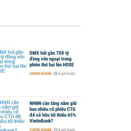
DMX hút gần 700 tỷ
đồng vốn ngoại trong
phiên thứ hai lên HOSE
CHỨNG KHOÁN
-
4 giờ trước
NHNN cần tăng nắm giữ
bao nhiêu cổ phiếu CTG
để sở hữu tối thiểu 65%
VietinBank?
CHỨNG KHOÁN
-
4 giờ trước