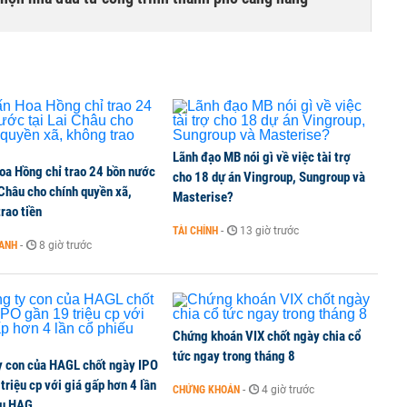
TCK, ai đã mua vào?
Lãnh đạo MB nói gì về việc tài trợ
oa Hồng chỉ trao 24 bồn nước
ine, lao động công trình đóng BHXH bắt buộc
cho 18 dự án Vingroup, Sungroup và
 Châu cho chính quyền xã,
Masterise?
rao tiền
TÀI CHÍNH
-
13 giờ trước
OANH
-
8 giờ trước
 Văn Khoa bị khởi tố
Chứng khoán VIX chốt ngày chia cổ
tức ngay trong tháng 8
y con của HAGL chốt ngày IPO
triệu cp với giá gấp hơn 4 lần
CHỨNG KHOÁN
-
4 giờ trước
ếu HAG