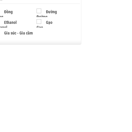
Đồng
Đường
Ethanol
Gạo
Gia súc - Gia cầm
Giấy
Gỗ
Hạt điều
Hồ tiêu - Hạt tiêu
Khí đốt
Kim loại khác
Mắc ca
Muối
Ngũ cốc
Nhựa - Hạt nhựa
Palladium
Phân bón