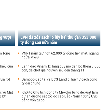
g vượt
EVN đã xóa sạch lỗ lũy kế, thu gần 353.000
tỷ đồng sau nửa năm
̣m Tổng
VNPT nắm giữ hơn 62.000 tỷ đồng tiền mặt, ngang
ngửa MWG
phiếu của
Lãnh đạo Vinamilk: Tăng quy mô đàn bò thêm 8.000
con, đã chốt giá nguyên liệu đến tháng 11
vừa rót
Bamboo Capital và BCG Land bị hủy tư cách công
ty đại chúng
ục vụ Mặt
Khởi tố Chủ tịch Công ty Mekolor từng đề xuất làm
g lớn
dự án đường sắt tốc độ cao Bắc - Nam 100 tỷ USD
bằng vốn tự có