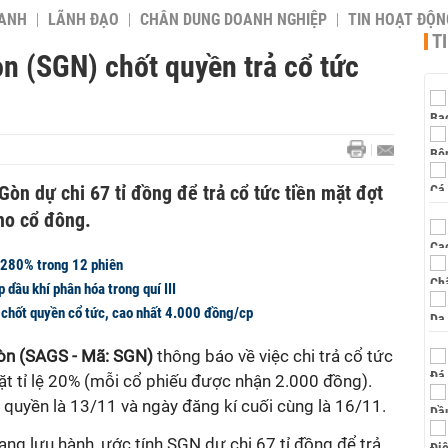
OANH
LÃNH ĐẠO
CHÂN DUNG DOANH NGHIỆP
TIN HOẠT ĐỘN
T
n (SGN) chốt quyền trả cổ tức
òn dự chi 67 tỉ đồng để trả cổ tức tiền mặt đợt
ho cổ đông.
 280% trong 12 phiên
 dầu khí phân hóa trong quí III
 chốt quyền cổ tức, cao nhất 4.000 đồng/cp
òn (SAGS - Mã: SGN)
thông báo về việc chi trả cổ tức
t tỉ lệ 20% (mỗi cổ phiếu được nhận 2.000 đồng).
quyền là 13/11 và ngày đăng kí cuối cùng là 16/11.
đang lưu hành, ước tính SGN dự chi 67 tỉ đồng để trả