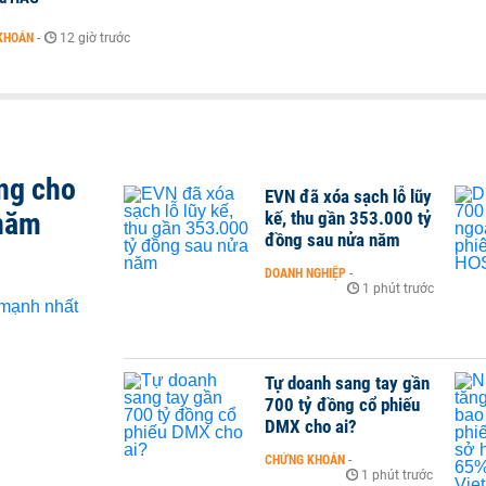
KHOÁN
-
12 giờ trước
ng cho
EVN đã xóa sạch lỗ lũy
 năm
kế, thu gần 353.000 tỷ
đồng sau nửa năm
DOANH NGHIỆP
-
1 phút trước
Tự doanh sang tay gần
700 tỷ đồng cổ phiếu
DMX cho ai?
CHỨNG KHOÁN
-
1 phút trước