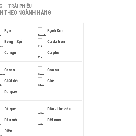
G
TRÁI PHIẾU
IN THEO NGÀNH HÀNG
Bạc
Bạch Kim
Bông - Sợi
Cá da trơn
Cá ngừ
Cà phê
Cacao
Cao su
Chất dẻo
Chè
Da giày
Đá quý
Dầu - Hạt dầu
Dầu mỏ
Dệt may
Điện