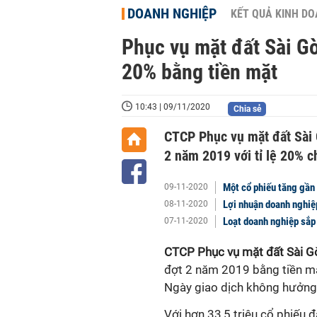
DOANH NGHIỆP
KẾT QUẢ KINH D
Phục vụ mặt đất Sài Gò
20% bằng tiền mặt
10:43 | 09/11/2020
Chia sẻ
CTCP Phục vụ mặt đất Sài G
2 năm 2019 với tỉ lệ 20% c
Một cổ phiếu tăng gần
09-11-2020
Lợi nhuận doanh nghiệp
08-11-2020
Loạt doanh nghiệp sắp
07-11-2020
CTCP Phục vụ mặt đất Sài G
đợt 2 năm 2019 bằng tiền mặ
Ngày giao dịch không hưởng 
Với hơn 33,5 triệu cổ phiếu 