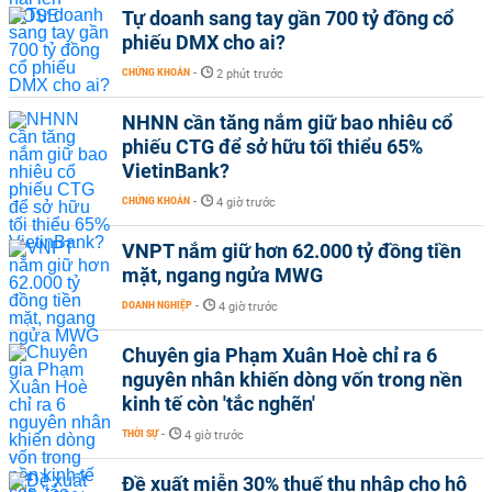
Tự doanh sang tay gần 700 tỷ đồng cổ
phiếu DMX cho ai?
CHỨNG KHOÁN
-
2 phút trước
NHNN cần tăng nắm giữ bao nhiêu cổ
phiếu CTG để sở hữu tối thiểu 65%
VietinBank?
CHỨNG KHOÁN
-
4 giờ trước
VNPT nắm giữ hơn 62.000 tỷ đồng tiền
mặt, ngang ngửa MWG
DOANH NGHIỆP
-
4 giờ trước
Chuyên gia Phạm Xuân Hoè chỉ ra 6
nguyên nhân khiến dòng vốn trong nền
kinh tế còn 'tắc nghẽn'
THỜI SỰ
-
4 giờ trước
Đề xuất miễn 30% thuế thu nhập cho hộ