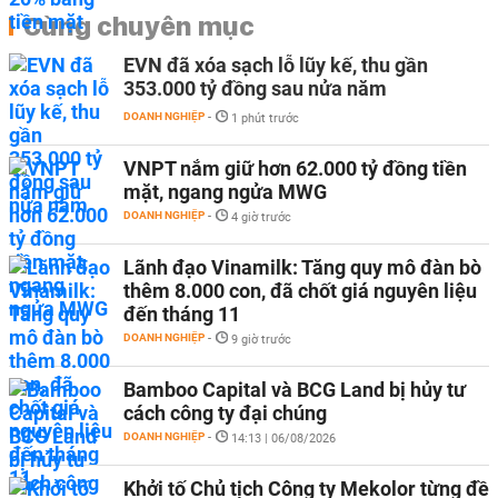
Cùng chuyên mục
EVN đã xóa sạch lỗ lũy kế, thu gần
353.000 tỷ đồng sau nửa năm
DOANH NGHIỆP
-
1 phút trước
VNPT nắm giữ hơn 62.000 tỷ đồng tiền
mặt, ngang ngửa MWG
DOANH NGHIỆP
-
4 giờ trước
Lãnh đạo Vinamilk: Tăng quy mô đàn bò
thêm 8.000 con, đã chốt giá nguyên liệu
đến tháng 11
DOANH NGHIỆP
-
9 giờ trước
Bamboo Capital và BCG Land bị hủy tư
cách công ty đại chúng
DOANH NGHIỆP
-
14:13 | 06/08/2026
Khởi tố Chủ tịch Công ty Mekolor từng đề