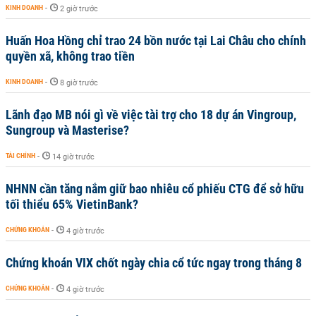
KINH DOANH
-
2 giờ trước
Huấn Hoa Hồng chỉ trao 24 bồn nước tại Lai Châu cho chính
quyền xã, không trao tiền
KINH DOANH
-
8 giờ trước
Lãnh đạo MB nói gì về việc tài trợ cho 18 dự án Vingroup,
Sungroup và Masterise?
TÀI CHÍNH
-
14 giờ trước
NHNN cần tăng nắm giữ bao nhiêu cổ phiếu CTG để sở hữu
tối thiểu 65% VietinBank?
CHỨNG KHOÁN
-
4 giờ trước
Chứng khoán VIX chốt ngày chia cổ tức ngay trong tháng 8
CHỨNG KHOÁN
-
4 giờ trước