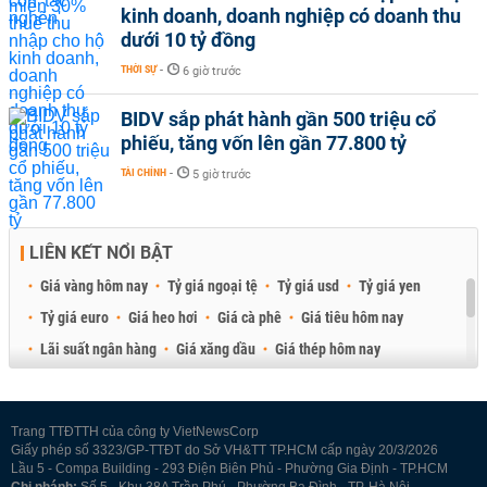
kinh doanh, doanh nghiệp có doanh thu
dưới 10 tỷ đồng
THỜI SỰ
-
6 giờ trước
BIDV sắp phát hành gần 500 triệu cổ
phiếu, tăng vốn lên gần 77.800 tỷ
TÀI CHÍNH
-
5 giờ trước
LIÊN KẾT NỔI BẬT
Giá vàng hôm nay
Tỷ giá ngoại tệ
Tỷ giá usd
Tỷ giá yen
Tỷ giá euro
Giá heo hơi
Giá cà phê
Giá tiêu hôm nay
Lãi suất ngân hàng
Giá xăng dầu
Giá thép hôm nay
Giá sầu riêng
Giá thịt heo
Giá gạo
Giá cao su
Best Retail Brokers
Diễn đàn đầu tư Việt Nam 2026
Trang TTĐTTH của công ty VietNewsCorp
Giấy phép số 3323/GP-TTĐT do Sở VH&TT TP.HCM cấp ngày 20/3/2026
Lầu 5 - Compa Building - 293 Điện Biên Phủ - Phường Gia Định - TP.HCM