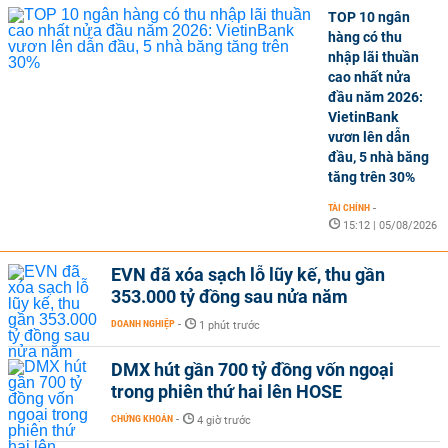
TOP 10 ngân
hàng có thu
nhập lãi thuần
cao nhất nửa
đầu năm 2026:
VietinBank
vươn lên dẫn
đầu, 5 nhà băng
tăng trên 30%
TÀI CHÍNH
-
15:12 | 05/08/2026
EVN đã xóa sạch lỗ lũy kế, thu gần
353.000 tỷ đồng sau nửa năm
DOANH NGHIỆP
-
1 phút trước
DMX hút gần 700 tỷ đồng vốn ngoại
trong phiên thứ hai lên HOSE
CHỨNG KHOÁN
-
4 giờ trước