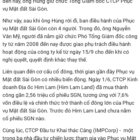
đến nay, ông Hùng giữ chức Tổng Giám đốc
CTCP Phục
vụ Mặt đất Sài Gòn.
Như vậy, sau khi ông Hùng rời đi, ban điều hành của
Phục
vụ Mặt đất Sài Gòn còn 4 người. Trong đó, ông Nguyễn
Văn Mỹ, người đã nắm giữ chức Phó Tổng Giám đốc công
ty từ năm 2008 đến nay được giao phụ trách điều hành
hoạt động của công ty kể từ ngày 15/9 cho đến khi có
nghị quyết, quyết định khác thay thế.
Liên quan đến cơ cấu cổ đông, thời gian gần đây Phục vụ
Mặt đất Sài Gòn có nhiều biến động. Ngày 1/6, CTCP Kinh
doanh Địa ốc Him Lam (Him Lam Land) đã mua thành
công gần 2,56 triệu cổ phiếu SGN, tương ứng với 7,6%
vốn điều lệ và chính thức trở thành cổ đông lớn của Phục
vụ Mặt đất Sài Gòn. Trước đó Him Lam Land chưa nắm
cổ phiếu SGN nào.
Cùng lúc, CTCP Đầu tư Khai thác Cảng (IMPCorp) - một
trong ba nhà đầu tư chiến lược tham gia vào
Phục vụ Mặt