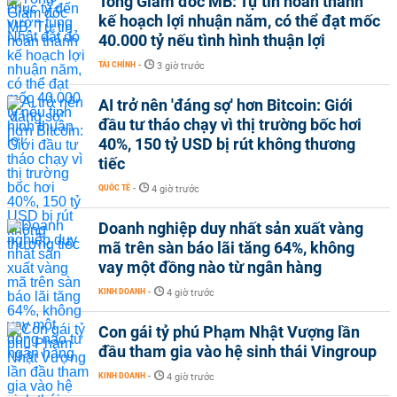
Tổng Giám đốc MB: Tự tin hoàn thành
kế hoạch lợi nhuận năm, có thể đạt mốc
40.000 tỷ nếu tình hình thuận lợi
TÀI CHÍNH
-
3 giờ trước
AI trở nên 'đáng sợ' hơn Bitcoin: Giới
đầu tư tháo chạy vì thị trường bốc hơi
40%, 150 tỷ USD bị rút không thương
tiếc
QUỐC TẾ
-
4 giờ trước
Doanh nghiệp duy nhất sản xuất vàng
mã trên sàn báo lãi tăng 64%, không
vay một đồng nào từ ngân hàng
KINH DOANH
-
4 giờ trước
Con gái tỷ phú Phạm Nhật Vượng lần
đầu tham gia vào hệ sinh thái Vingroup
KINH DOANH
-
4 giờ trước