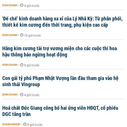
KINH DOANH
-
4 giờ trước
'Đế chế’ kinh doanh hàng xa xỉ của Lý Nhã Kỳ: Từ phân phối,
thiết kế kim cương đến thời trang, phụ kiện cao cấp
KINH DOANH
-
15 giờ trước
Hãng kim cương tài trợ vương miện cho các cuộc thi hoa
hậu thông báo ngừng hoạt động
KINH DOANH
-
9 giờ trước
Con gái tỷ phú Phạm Nhật Vượng lần đầu tham gia vào hệ
sinh thái Vingroup
KINH DOANH
-
4 giờ trước
Hoá chất Đức Giang công bố hai ứng viên HĐQT, cổ phiếu
DGC tăng trần
DOANH NGHIỆP
-
9 giờ trước