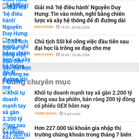
Giải mã ‘hệ điều hành’ Nguyễn Duy
Hưng: Tin vào mình, nghĩ bằng chiến
lược và xây hệ thống để đi đường dài
KINH DOANH
-
14:00 | 24/06/2026
Chủ tịch SSI kể công việc đầu tiên sau
đại học là trông xe đạp cho mẹ
KINH DOANH
-
09:00 | 23/06/2026
Cùng chuyên mục
Khối tự doanh mạnh tay xả gần 2.200 tỷ
đồng sau ba phiên, bán ròng 200 tỷ đồng
cổ phiếu GEX hôm nay
CHỨNG KHOÁN
-
3 giờ trước
Hơn 227.000 tài khoản gia nhập thị
trường chứng khoán trong tháng 7 biến