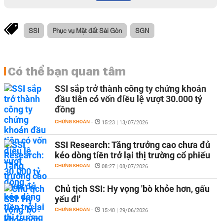
SSI
Phục vụ Mặt đất Sài Gòn
SGN
Có thể bạn quan tâm
SSI sắp trở thành công ty chứng khoán
đầu tiên có vốn điều lệ vượt 30.000 tỷ
đồng
CHỨNG KHOÁN
-
15:23 | 13/07/2026
SSI Research: Tăng trưởng cao chưa đủ
kéo dòng tiền trở lại thị trường cổ phiếu
CHỨNG KHOÁN
-
08:27 | 08/07/2026
Chủ tịch SSI: Hy vọng 'bò khỏe hơn, gấu
yếu đi'
CHỨNG KHOÁN
-
15:40 | 29/06/2026