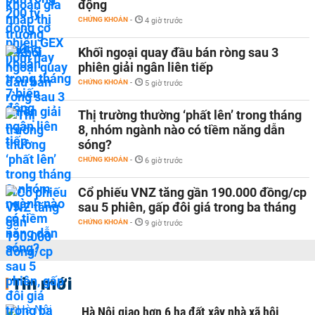
động
CHỨNG KHOÁN
-
4 giờ trước
Khối ngoại quay đầu bán ròng sau 3
phiên giải ngân liên tiếp
CHỨNG KHOÁN
-
5 giờ trước
Thị trường thường ‘phất lên’ trong tháng
8, nhóm ngành nào có tiềm năng dẫn
sóng?
CHỨNG KHOÁN
-
6 giờ trước
Cổ phiếu VNZ tăng gần 190.000 đồng/cp
sau 5 phiên, gấp đôi giá trong ba tháng
CHỨNG KHOÁN
-
9 giờ trước
Tin mới
Hà Nội giao hơn 6 ha đất xây nhà xã hội