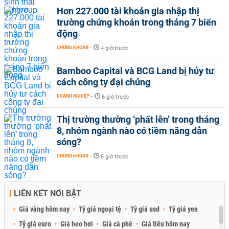
Hơn 227.000 tài khoản gia nhập thị
trường chứng khoán trong tháng 7 biến
động
CHỨNG KHOÁN
-
4 giờ trước
Bamboo Capital và BCG Land bị hủy tư
cách công ty đại chúng
DOANH NGHIỆP
-
6 giờ trước
Thị trường thường ‘phất lên’ trong tháng
8, nhóm ngành nào có tiềm năng dẫn
sóng?
CHỨNG KHOÁN
-
6 giờ trước
LIÊN KẾT NỔI BẬT
Giá vàng hôm nay
Tỷ giá ngoại tệ
Tỷ giá usd
Tỷ giá yen
Tỷ giá euro
Giá heo hơi
Giá cà phê
Giá tiêu hôm nay