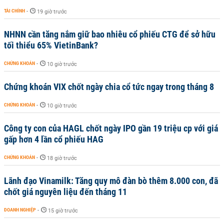
TÀI CHÍNH
-
19 giờ trước
NHNN cần tăng nắm giữ bao nhiêu cổ phiếu CTG để sở hữu
tối thiểu 65% VietinBank?
CHỨNG KHOÁN
-
10 giờ trước
Chứng khoán VIX chốt ngày chia cổ tức ngay trong tháng 8
CHỨNG KHOÁN
-
10 giờ trước
Công ty con của HAGL chốt ngày IPO gần 19 triệu cp với giá
gấp hơn 4 lần cổ phiếu HAG
CHỨNG KHOÁN
-
18 giờ trước
Lãnh đạo Vinamilk: Tăng quy mô đàn bò thêm 8.000 con, đã
chốt giá nguyên liệu đến tháng 11
DOANH NGHIỆP
-
15 giờ trước