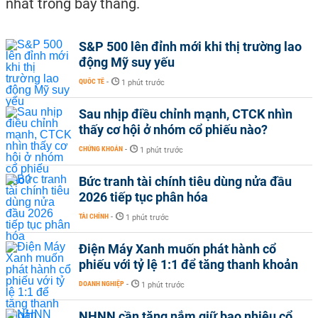
nhất trong bảy tháng.
S&P 500 lên đỉnh mới khi thị trường lao
động Mỹ suy yếu
QUỐC TẾ
-
1 phút trước
Sau nhịp điều chỉnh mạnh, CTCK nhìn
thấy cơ hội ở nhóm cổ phiếu nào?
CHỨNG KHOÁN
-
1 phút trước
Bức tranh tài chính tiêu dùng nửa đầu
2026 tiếp tục phân hóa
TÀI CHÍNH
-
1 phút trước
Điện Máy Xanh muốn phát hành cổ
phiếu với tỷ lệ 1:1 để tăng thanh khoản
DOANH NGHIỆP
-
1 phút trước
NHNN cần tăng nắm giữ bao nhiêu cổ