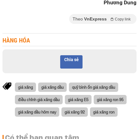
Phương Dung
Theo
VnExpress
Copy link
HÀNG HÓA
Chia sẻ
giá xăng
giá xăng dầu
quỹ bình ổn giá xăng dầu
điều chỉnh giá xăng dầu
giá xăng E5
giá xăng ron 95
giá xăng dầu hôm nay
giá xăng 92
giá xăng ron
Có thể bạn quan tâm