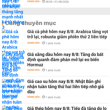
HÀNG HÓA
-
08:09 | 01/08/2026
Cùng chuyên mục
Giá cà phê hôm nay 8/8: Arabica tăng vọt
trở lại, robusta giảm phiên thứ 2 liên tiếp
HÀNG HÓA
-
1 phút trước
Giá xăng dầu hôm nay 8/8: Tăng do bất
định quanh đàm phán mở lại eo biển
Hormuz
HÀNG HÓA
-
1 phút trước
Giá cao su hôm nay 8/8: Nhật Bản ghi
nhận tuần tăng thứ hai liên tiếp nhờ giá
dầu
HÀNG HÓA
-
1 phút trước
Giá thép hôm nay 8/8: Tiếp đà tăng do lo