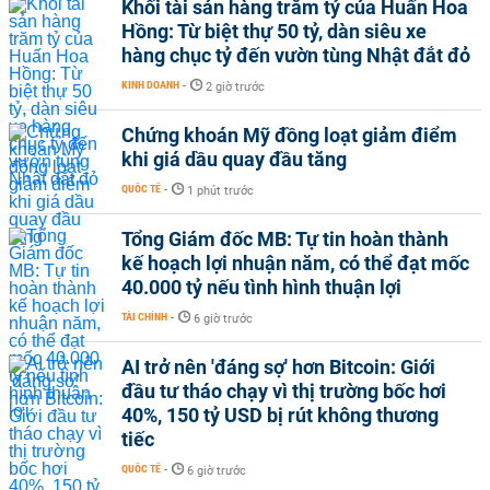
Khối tài sản hàng trăm tỷ của Huấn Hoa
Hồng: Từ biệt thự 50 tỷ, dàn siêu xe
hàng chục tỷ đến vườn tùng Nhật đắt đỏ
KINH DOANH
-
2 giờ trước
Chứng khoán Mỹ đồng loạt giảm điểm
khi giá dầu quay đầu tăng
QUỐC TẾ
-
1 phút trước
Tổng Giám đốc MB: Tự tin hoàn thành
kế hoạch lợi nhuận năm, có thể đạt mốc
40.000 tỷ nếu tình hình thuận lợi
TÀI CHÍNH
-
6 giờ trước
AI trở nên 'đáng sợ' hơn Bitcoin: Giới
đầu tư tháo chạy vì thị trường bốc hơi
40%, 150 tỷ USD bị rút không thương
tiếc
QUỐC TẾ
-
6 giờ trước