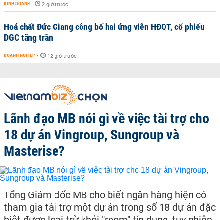
KINH DOANH
-
2 giờ trước
Hoá chất Đức Giang công bố hai ứng viên HĐQT, cổ phiếu
DGC tăng trần
DOANH NGHIỆP
-
12 giờ trước
Lãnh đạo MB nói gì về việc tài trợ cho
18 dự án Vingroup, Sungroup và
Masterise?
Tổng Giám đốc MB cho biết ngân hàng hiện có
tham gia tài trợ một dự án trong số 18 dự án đặc
biệt được loại trừ khỏi "room" tín dụng, tuy nhiên