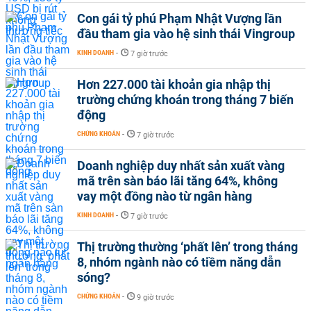
Con gái tỷ phú Phạm Nhật Vượng lần
đầu tham gia vào hệ sinh thái Vingroup
KINH DOANH
-
7 giờ trước
Hơn 227.000 tài khoản gia nhập thị
trường chứng khoán trong tháng 7 biến
động
CHỨNG KHOÁN
-
7 giờ trước
Doanh nghiệp duy nhất sản xuất vàng
mã trên sàn báo lãi tăng 64%, không
vay một đồng nào từ ngân hàng
KINH DOANH
-
7 giờ trước
Thị trường thường ‘phất lên’ trong tháng
8, nhóm ngành nào có tiềm năng dẫn
sóng?
CHỨNG KHOÁN
-
9 giờ trước