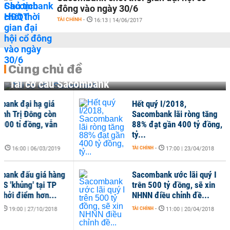
đông vào ngày 30/6
TÀI CHÍNH
-
16:13 | 14/06/2017
Cùng chủ đề
Tái cơ cấu Sacombank
Hết quý I/2018,
Một
Sacombank lãi ròng tăng
trú
88% đạt gần 400 tỷ đồng,
TÀI C
tỷ...
TÀI CHÍNH
-
17:00 | 23/04/2018
Sacombank ước lãi quý I
Nửa
trên 500 tỷ đồng, sẽ xin
tịc
NHNN điều chỉnh đề...
nhâ
TÀI CHÍNH
-
TÀI C
11:00 | 20/04/2018