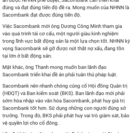
án được NHNN phê duyệt, Sacombank cần triển khai
đúng và đạt đúng tiến độ đề ra. Mong muốn của NHNN là
Sacombank đạt được đúng tiến độ.
Việc Sacombank mời ông Dương Công Minh tham gia
vào quá trình tái cơ cấu, một người giàu kinh nghiệm
trong lĩnh vực bất động sản là một lựa chọn tốt. NHNN kỳ
vọng Sacombank sẽ gỡ được nút thắt nợ xấu, đang tồn
tại lớn ở bất động sản.
Mặt khác, ông Thanh mong muốn ban lãnh đạo
Sacombank triển khai đề án phải tuân thủ pháp luật.
Sacombank nên nhanh chóng củng cố Hội đồng Quản trị
(HĐQT) và Ban kiểm soát (BKS). Ban lãnh đạo mới phải
sớm hòa nhập vào văn hóa Sacombank, phát huy giá trị
Sacombank tốt hơn. Sử dụng những con người đúng sở
trưởng. Trong đó, BKS phải phát huy vai trò giám sát, bảo
vệ quyền lợi cho cổ đông.