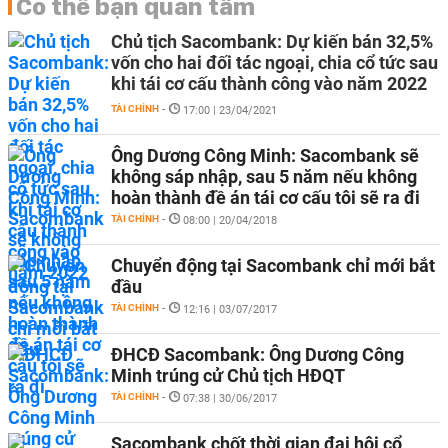
Có thể bạn quan tâm
Chủ tịch Sacombank: Dự kiến bán 32,5%
vốn cho hai đối tác ngoại, chia cổ tức sau
khi tái cơ cấu thành công vào năm 2022
TÀI CHÍNH
-
17:00 | 23/04/2021
Ông Dương Công Minh: Sacombank sẽ
không sáp nhập, sau 5 năm nếu không
hoàn thành đề án tái cơ cấu tôi sẽ ra đi
TÀI CHÍNH
-
08:00 | 20/04/2018
Chuyển động tại Sacombank chỉ mới bắt
đầu
TÀI CHÍNH
-
12:16 | 03/07/2017
ĐHCĐ Sacombank: Ông Dương Công
Minh trúng cử Chủ tịch HĐQT
TÀI CHÍNH
-
07:38 | 30/06/2017
Sacombank chốt thời gian đại hội cổ