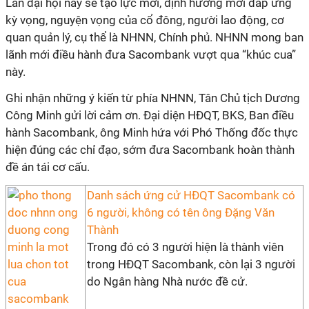
Lần đại hội này sẽ tạo lực mới, định hướng mới đáp ứng
kỳ vọng, nguyện vọng của cổ đông, người lao động, cơ
quan quản lý, cụ thể là NHNN, Chính phủ. NHNN mong ban
lãnh mới điều hành đưa Sacombank vượt qua “khúc cua”
này.
Ghi nhận những ý kiến từ phía NHNN, Tân Chủ tịch Dương
Công Minh gửi lời cảm ơn. Đại diện HĐQT, BKS, Ban điều
hành Sacombank, ông Minh hứa với Phó Thống đốc thực
hiện đúng các chỉ đạo, sớm đưa Sacombank hoàn thành
đề án tái cơ cấu.
Danh sách ứng cử HĐQT Sacombank có
6 người, không có tên ông Đặng Văn
Thành
Trong đó có 3 người hiện là thành viên
trong HĐQT Sacombank, còn lại 3 người
do Ngân hàng Nhà nước đề cử.