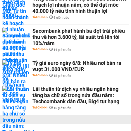
hoạch lợi nhuận năm, có thể đạt mốc
40.000 tỷ nếu tình hình thuận lợi
TÀI CHÍNH
-
6 giờ trước
Sacombank phát hành ba đợt trái phiếu
thu về hơn 3.600 tỷ, lãi suất trả lên tới
10%/năm
TÀI CHÍNH
-
14 giờ trước
Tỷ giá euro ngày 6/8: Nhiều nơi bán ra
vượt 31.000 VND/EUR
TÀI CHÍNH
-
15 giờ trước
Lãi thuần từ dịch vụ nhiều ngân hàng
tăng ba chữ số trong nửa đầu năm:
Techcombank dẫn đầu, Big4 tụt hạng
TÀI CHÍNH
-
15 giờ trước