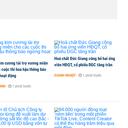
ần đầu tham gia vào hệ sinh thái Vingroup
hị trường chứng khoán trong tháng 7 biến động
Hoá chất Đức Giang công bố hai ứng
im cương tài trợ vương miện
viên HĐQT, cổ phiếu DGC tăng trần
 cuộc thi hoa hậu thông báo
hoạt động
DOANH NGHIỆP
-
1 phút trước
ng thuần số
OANH
-
1 phút trước
3 phiên giải ngân liên tiếp