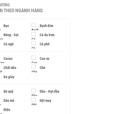
HƯƠNG
IN THEO NGÀNH HÀNG
Bạc
Bạch Kim
Bông - Sợi
Cá da trơn
Cá ngừ
Cà phê
Cacao
Cao su
Chất dẻo
Chè
Da giày
Đá quý
Dầu - Hạt dầu
Dầu mỏ
Dệt may
Điện