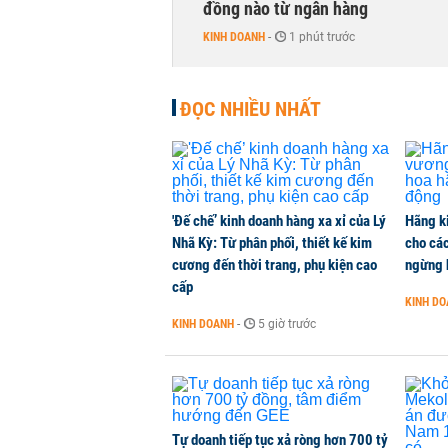
đồng nào từ ngân hàng
KINH DOANH
-
1 phút trước
Con gái tỷ phú Phạm Nhật Vượng l
ĐỌC NHIỀU NHẤT
KINH DOANH
-
1 phút trước
Hơn 227.000 tài khoản gia nhập t
CHỨNG KHOÁN
-
1 phút trước
'Đế chế’ kinh doanh hàng xa xỉ của Lý
Hãng k
Nhã Kỳ: Từ phân phối, thiết kế kim
cho các
cương đến thời trang, phụ kiện cao
ngừng 
Cuộc đua 'xuống phố' của ngân hà
cấp
KINH DOANH
-
1 phút trước
KINH D
KINH DOANH
-
5 giờ trước
Khối ngoại quay đầu bán ròng sau 
CHỨNG KHOÁN
-
1 phút trước
Tự doanh tiếp tục xả ròng hơn 700 tỷ