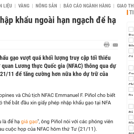
 LIỆU
VÀNG
NÔNG SẢN
BÁO CÁO NGÀNH HÀNG
GIAO T
T
nhập khẩu ngoài hạn ngạch để hạ
ẩu gạo vượt quá khối lượng truy cập tối thiểu
 quan Lương thực Quốc gia (NFAC) thông qua dự
21/11 để tăng cường hơn nữa kho dự trữ của
ppines và Chủ tịch NFAC Emmanuel F. Piñol cho biết
 thể bắt đầu xin giấy phép nhập khẩu gạo tại NFA
 là để hạ
giá gạo
", ông Piñol nói với các phóng viên
au cuộc họp của NFAC hôm thứ Tư (21/11).