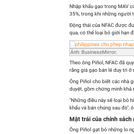
Nhập khẩu gạo trong MAV củ
35%, trong khi những người 
Động thái của NFAC được đưa
qua, có thể loại bỏ giới hạn 
Ảnh: BusinessMirror.
Theo ông Piñol, NFAC đã qu
rằng giá gạo bán lẻ duy trì 
Ông Piñol cho biết các nhà 
duyệt, gồm chứng minh khả nă
"Những điều này sẽ loại bỏ h
khẩu và bán chúng sau đó", ô
Mặt trái của chính sách
Ông Piñol gạt bỏ những lo n