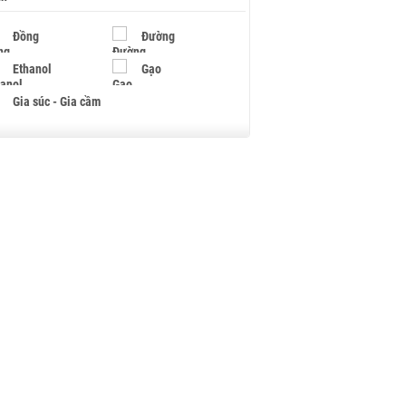
Đồng
Đường
Ethanol
Gạo
Gia súc - Gia cầm
Giấy
Gỗ
Hạt điều
Hồ tiêu - Hạt tiêu
Khí đốt
Kim loại khác
Mắc ca
Muối
Ngũ cốc
Nhựa - Hạt nhựa
Palladium
Phân bón