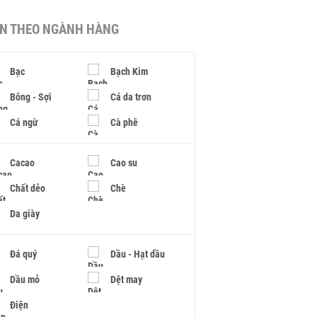
IN THEO NGÀNH HÀNG
Bạc
Bạch Kim
Bông - Sợi
Cá da trơn
Cá ngừ
Cà phê
Cacao
Cao su
Chất dẻo
Chè
Da giày
Đá quý
Dầu - Hạt dầu
Dầu mỏ
Dệt may
Điện