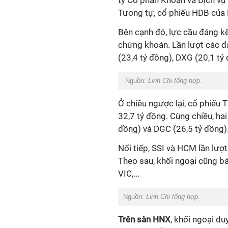
ty Cổ phần Khoan và Dịch vụ 
Tương tự, cổ phiếu HDB của
Bên cạnh đó, lực cầu đáng k
chứng khoán. Lần lượt các đ
(23,4 tỷ đồng), DXG (20,1 tỷ 
Nguồn:
Linh Chi tổng hợp
.
Ở chiều ngược lại, cổ phiếu 
32,7 tỷ đồng. Cùng chiều, ha
đồng) và DGC (26,5 tỷ đồng)
Nối tiếp, SSI và HCM lần lượt 
Theo sau, khối ngoại cũng b
VIC,...
Nguồn:
Linh Chi tổng hợp
.
Trên sàn HNX
, khối ngoại d