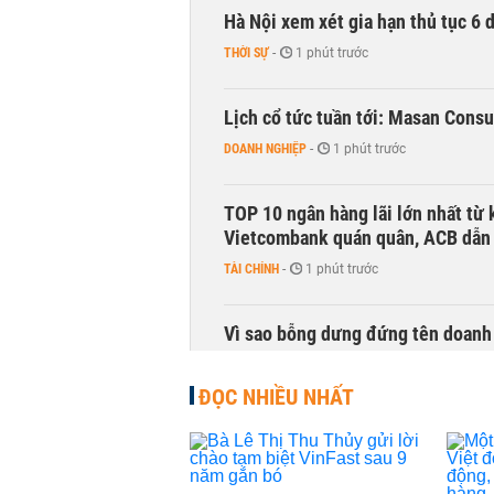
Hà Nội xem xét gia hạn thủ tục 6 
THỜI SỰ
-
1 phút trước
Lịch cổ tức tuần tới: Masan Cons
DOANH NGHIỆP
-
1 phút trước
TOP 10 ngân hàng lãi lớn nhất từ
Vietcombank quán quân, ACB dẫn
TÀI CHÍNH
-
1 phút trước
Vì sao bỗng dưng đứng tên doanh
KINH DOANH
-
1 phút trước
ĐỌC NHIỀU NHẤT