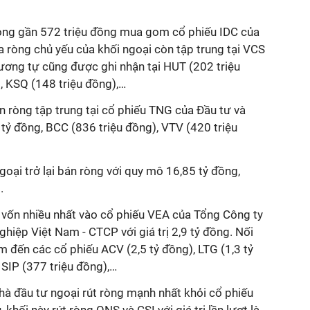
òng gần 572 triệu đồng mua gom cổ phiếu IDC của
 ròng chủ yếu của khối ngoại còn tập trung tại VCS
tương tự cũng được ghi nhận tại HUT (202 triệu
, KSQ (148 triệu đồng),…
án ròng tập trung tại cổ phiếu TNG của Đầu tư và
tỷ đồng, BCC (836 triệu đồng), VTV (420 triệu
ngoại trở lại bán ròng với quy mô 16,85 tỷ đồng,
.
t vốn nhiều nhất vào cổ phiếu VEA của Tổng Công ty
iệp Việt Nam - CTCP với giá trị 2,9 tỷ đồng. Nối
tìm đến các cổ phiếu ACV (2,5 tỷ đồng), LTG (1,3 tỷ
 SIP (377 triệu đồng),…
 nhà đầu tư ngoại rút ròng mạnh nhất khỏi cổ phiếu