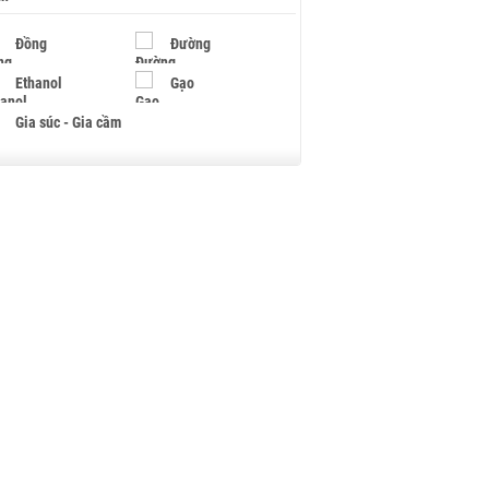
Đồng
Đường
Ethanol
Gạo
Gia súc - Gia cầm
Giấy
Gỗ
Hạt điều
Hồ tiêu - Hạt tiêu
Khí đốt
Kim loại khác
Mắc ca
Muối
Ngũ cốc
Nhựa - Hạt nhựa
Palladium
Phân bón