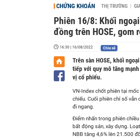
CHỨNG KHOÁN
THỊ TRƯỜNG
GI
Phiên 16/8: Khối ngoạ
đồng trên HOSE, gom 
16:30 | 16/08/2022
Chia sẻ
Trên sàn HOSE, khối ngoại
tiếp với quy mô tăng mạnh
vị cổ phiếu.
VN-Index chốt phiên tại mốc
chiếu. Cuối phiên chỉ số vẫ
đi ngang.
Điểm nhấn trong phiên chiều
bất động sản, xây dựng. Loạt
NBB tăng 4,6% lên 21.500 đồn