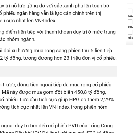
 trì nỗ lực gồng đỡ với sắc xanh phủ lên toàn bộ
ổ phiếu ngân hàng vẫn là lực cản chính trên thị
êu cực nhất lên VN-Index.
ng điểm liên tiếp với thanh khoản duy trì ở mức trung
 các nhóm ngành.
ối dài xu hướng mua ròng sang phiên thứ 5 liên tiếp
 tỷ đồng, tương đương hơn 23 triệu đơn vị cổ phiếu.
ên trước, dòng tiền ngoại tiếp đà mua ròng cổ phiếu
 Mã này được mua gom đột biến 450,8 tỷ đồng,
cổ phiếu. Lực cầu tích cực giúp HPG có thêm 2,29%
hưởng tích cực nhất lên VN-Index trong phiên hôm
n ngoại duy trì tìm đến cổ phiếu PVD của Tổng Công