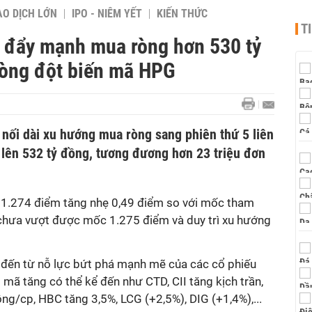
AO DỊCH LỚN
IPO - NIÊM YẾT
KIẾN THỨC
T
i đẩy mạnh mua ròng hơn 530 tỷ
ròng đột biến mã HPG
 nối dài xu hướng mua ròng sang phiên thứ 5 liên
 lên 532 tỷ đồng, tương đương hơn 23 triệu đơn
 1.274 điểm tăng nhẹ 0,49 điểm so với mốc tham
n chưa vượt được mốc 1.275 điểm và duy trì xu hướng
 đến từ nỗ lực bứt phá mạnh mẽ của các cổ phiếu
 mã tăng có thể kể đến như CTD, CII tăng kịch trần,
g/cp, HBC tăng 3,5%, LCG (+2,5%), DIG (+1,4%),...