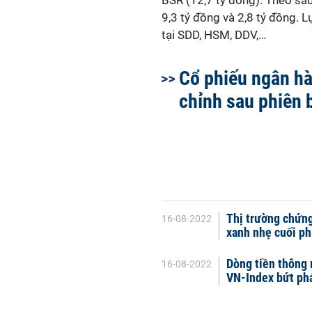
BSR (12,7 tỷ đồng). Theo sau,
9,3 tỷ đồng và 2,8 tỷ đồng. 
tại SDD, HSM, DDV,…
Cổ phiếu ngân h
chỉnh sau phiên 
Thị trường chứng
16-08-2022
xanh nhẹ cuối ph
Dòng tiền thông 
16-08-2022
VN-Index bứt phá