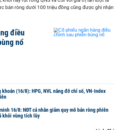
 khối này rút ròng QNS và CSI với giá trị lần lượt là
Lực bán ròng dưới 100 triệu đồng cũng được ghi nhận
àng điều
bùng nổ
 khoán (16/8): HPG, NVL nâng đỡ chỉ số, VN-Index
iên
minh 16/8: NĐT cá nhân giảm quy mô bán ròng phiên
 khỏi vùng tích lũy