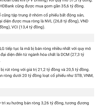
Khoan Dầu khí (PV Drilling) với quy mô 57,3 tỷ đồng.
 HDBank cũng được mua gom gần 35,6 tỷ đồng.
ể cũng tập trung ở nhóm cổ phiếu bất động sản,
ại diện được mua ròng là NVL (26,8 tỷ đồng), VND
đồng), VCI (13,4 tỷ đồng).
TLG tiếp tục là mã bị bán ròng nhiều nhất với quy mô
i đại diện đến từ ngành hóa chất là DCM (27,3 tỷ
.
bị rút ròng với giá trị 21,2 tỷ đồng và 20,5 tỷ đồng.
án ròng dưới 20 tỷ đồng loạt cổ phiếu như STB, VNM,
uy trì xu hướng bán ròng 3,26 tỷ đồng, tương đương