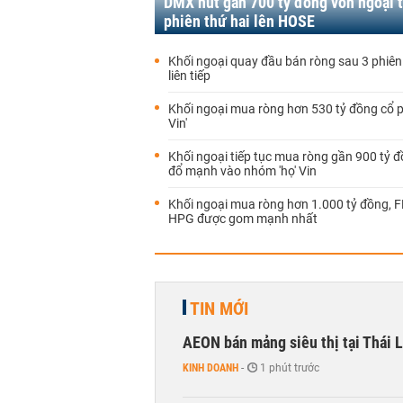
DMX hút gần 700 tỷ đồng vốn ngoại 
phiên thứ hai lên HOSE
Khối ngoại quay đầu bán ròng sau 3 phiên
liên tiếp
Khối ngoại mua ròng hơn 530 tỷ đồng cổ p
Vin'
Khối ngoại tiếp tục mua ròng gần 900 tỷ đ
đổ mạnh vào nhóm 'họ' Vin
Khối ngoại mua ròng hơn 1.000 tỷ đồng, 
HPG được gom mạnh nhất
TIN MỚI
AEON bán mảng siêu thị tại Thái L
KINH DOANH
-
1 phút trước