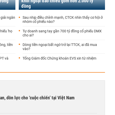
trong
khối ngoại đảo chiều gom hơn 2.000 tỷ
đồng
 giải ngân
Sau nhịp điều chỉnh mạnh, CTCK nhìn thấy cơ hội ở
nhóm cổ phiếu nào?
hiếu 'họ
Tự doanh sang tay gần 700 tỷ đồng cổ phiếu DMX
cho ai?
ồng, tiền
Dòng tiền ngoại bất ngờ trở lại TTCK, ai đã mua
vào?
FPT và
Tổng Giám đốc Chứng khoán EVS xin từ nhiệm
an, dồn lực cho ‘cuộc chiến’ tại Việt Nam