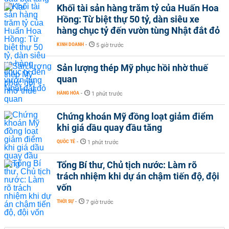
Khối tài sản hàng trăm tỷ của Huấn Hoa
Hồng: Từ biệt thự 50 tỷ, dàn siêu xe
hàng chục tỷ đến vườn tùng Nhật đắt đỏ
KINH DOANH
-
5 giờ trước
Sản lượng thép Mỹ phục hồi nhờ thuế
quan
HÀNG HÓA
-
1 phút trước
Chứng khoán Mỹ đồng loạt giảm điểm
khi giá dầu quay đầu tăng
QUỐC TẾ
-
1 phút trước
Tổng Bí thư, Chủ tịch nước: Làm rõ
trách nhiệm khi dự án chậm tiến độ, đội
vốn
THỜI SỰ
-
7 giờ trước