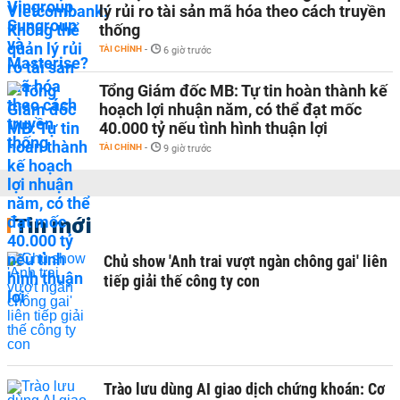
lý rủi ro tài sản mã hóa theo cách truyền
thống
TÀI CHÍNH
-
6 giờ trước
Tổng Giám đốc MB: Tự tin hoàn thành kế
hoạch lợi nhuận năm, có thể đạt mốc
40.000 tỷ nếu tình hình thuận lợi
TÀI CHÍNH
-
9 giờ trước
Tin mới
Chủ show 'Anh trai vượt ngàn chông gai' liên
tiếp giải thế công ty con
Trào lưu dùng AI giao dịch chứng khoán: Cơ