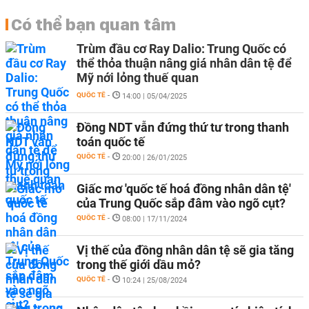
Có thể bạn quan tâm
Trùm đầu cơ Ray Dalio: Trung Quốc có
thể thỏa thuận nâng giá nhân dân tệ để
Mỹ nới lỏng thuế quan
QUỐC TẾ
-
14:00 | 05/04/2025
Đồng NDT vẫn đứng thứ tư trong thanh
toán quốc tế
QUỐC TẾ
-
20:00 | 26/01/2025
Giấc mơ 'quốc tế hoá đồng nhân dân tệ'
của Trung Quốc sắp đâm vào ngõ cụt?
QUỐC TẾ
-
08:00 | 17/11/2024
Vị thế của đồng nhân dân tệ sẽ gia tăng
trong thế giới dầu mỏ?
QUỐC TẾ
-
10:24 | 25/08/2024