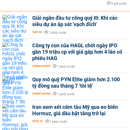
9 giờ trước
Giải ngân đầu tư công quý III: Khi các
siêu dự án áp sát 'vạch đích'
THỜI SỰ
-
1 phút trước
Công ty con của HAGL chốt ngày IPO
gần 19 triệu cp với giá gấp hơn 4 lần cổ
phiếu HAG
CHỨNG KHOÁN
-
1 phút trước
Quy mô quỹ PYN Elite giảm hơn 2.100
tỷ đồng sau tháng 7 ‘tồi tệ’
CHỨNG KHOÁN
-
1 phút trước
Iran xem xét cấm tàu Mỹ qua eo biển
Hormuz, giá dầu bật tăng trở lại
QUỐC TẾ
-
1 phút trước