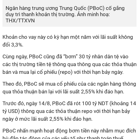
Ngân hàng trung ương Trung Quốc (PBoC) cố gắng
duy trì thanh khoản thị trường. Ảnh minh hoạ:
THX/TTXVN
Khoản cho vay này có kỳ hạn một năm với lãi suất không
đổi 3,3%.
Cùng ngày, PBoC cũng đã “bơm” 30 tỷ nhân dân tệ vào
các thị trường tiền tệ thông qua thông qua các thỏa thuận
bán và mua lại cổ phiếu (repo) với thời hạn bảy ngày.
Theo đó, PBoC sẽ mua cổ phiếu của các ngân hàng thông
qua thỏa thuận bán lại với lãi suất 2,55% khi đáo hạn.
Trước đó, ngày 14/8, PBoC đã rót 100 tỷ NDT (khoảng 14
tỷ USD) thông qua các thỏa thuận repo với thời hạn bảy
ngày ở mức lãi suất 2,55% khi đáo hạn.
PBoC nhấn mạnh hoạt động bơm tiền này nhằm mục đích
bù đắp tác động của các yếu tố như thanh toán thuế.