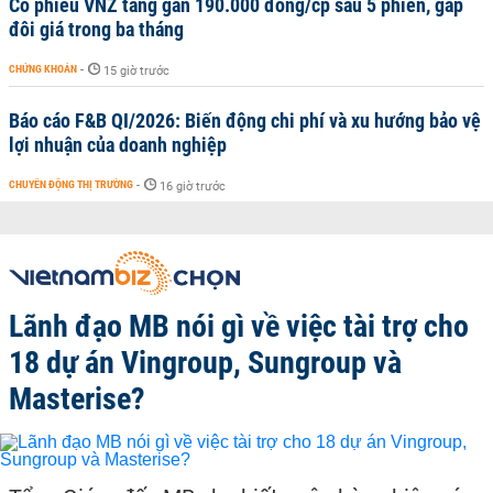
Cổ phiếu VNZ tăng gần 190.000 đồng/cp sau 5 phiên, gấp
đôi giá trong ba tháng
CHỨNG KHOÁN
-
15 giờ trước
Báo cáo F&B QI/2026: Biến động chi phí và xu hướng bảo vệ
lợi nhuận của doanh nghiệp
CHUYỂN ĐỘNG THỊ TRƯỜNG
-
16 giờ trước
Lãnh đạo MB nói gì về việc tài trợ cho
18 dự án Vingroup, Sungroup và
Masterise?