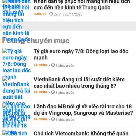
Nhân dân tệ phục hồi mang tín hiệu tích
cực đến nền kinh tế Trung Quốc
QUỐC TẾ
-
22:51 | 28/11/2023
Cùng chuyên mục
Tỷ giá euro ngày 7/8: Đồng loạt lao dốc
mạnh
TÀI CHÍNH
-
1 phút trước
VietinBank đang trả lãi suất tiết kiệm
cao nhất bao nhiêu trong tháng 8?
TÀI CHÍNH
-
1 phút trước
Lãnh đạo MB nói gì về việc tài trợ cho 18
dự án Vingroup, Sungroup và Masterise?
TÀI CHÍNH
-
1 phút trước
Chủ tịch Vietcombank: Không thể quản