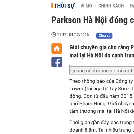
THỜI SỰ
VĨ MÔ
CHÍNH SÁCH
Đ
Parkson Hà Nội đóng cử
11:47 | 04/12/2016
Chia sẻ
Giới chuyên gia cho rằng 
mại tại Hà Nội do cạnh tra
Quang cảnh vắng vẻ tại một 
Theo thông báo của Công ty
Tower (tại ngã tư Tây Sơn - 
động. Còn từ đầu năm 2015
phố Phạm Hùng. Giới chuyên 
tâm thương mại tại Hà Nội do
Thời gian gần đây, các trung 
doanh ế ẩm. Tại nhiều trung 