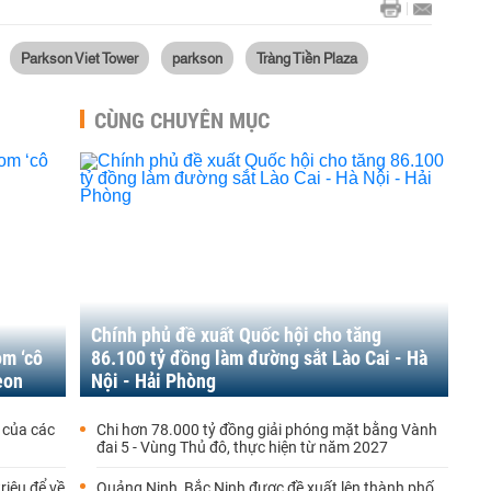
Parkson Viet Tower
parkson
Tràng Tiền Plaza
CÙNG CHUYÊN MỤC
Chính phủ đề xuất Quốc hội cho tăng
om ‘cô
86.100 tỷ đồng làm đường sắt Lào Cai - Hà
eon
Nội - Hải Phòng
 của các
Chi hơn 78.000 tỷ đồng giải phóng mặt bằng Vành
đai 5 - Vùng Thủ đô, thực hiện từ năm 2027
riệu để về
Quảng Ninh, Bắc Ninh được đề xuất lên thành phố