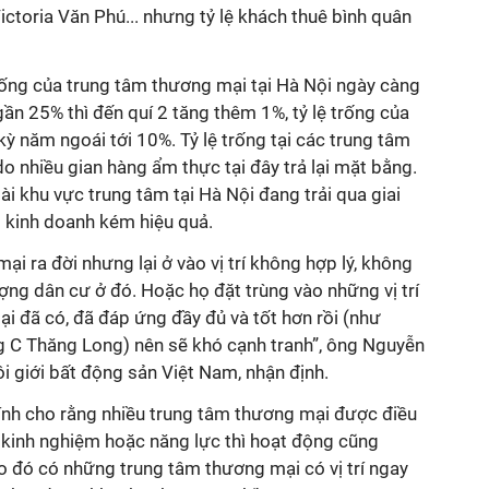
ctoria Văn Phú... nhưng tỷ lệ khách thuê bình quân
trống của trung tâm thương mại tại Hà Nội ngày càng
gần 25% thì đến quí 2 tăng thêm 1%, tỷ lệ trống của
ỳ năm ngoái tới 10%. Tỷ lệ trống tại các trung tâm
 nhiều gian hàng ẩm thực tại đây trả lại mặt bằng.
ài khu vực trung tâm tại Hà Nội đang trải qua giai
 kinh doanh kém hiệu quả.
i ra đời nhưng lại ở vào vị trí không hợp lý, không
ng dân cư ở đó. Hoặc họ đặt trùng vào những vị trí
 đã có, đã đáp ứng đầy đủ và tốt hơn rồi (như
g C Thăng Long) nên sẽ khó cạnh tranh”, ông Nguyễn
i giới bất động sản Việt Nam, nhận định.
Đính cho rằng nhiều trung tâm thương mại được điều
 kinh nghiệm hoặc năng lực thì hoạt động cũng
o đó có những trung tâm thương mại có vị trí ngay