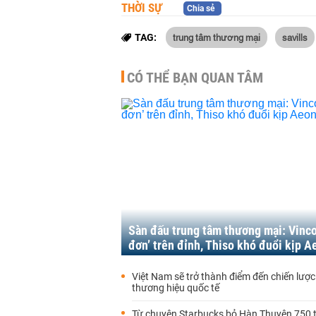
THỜI SỰ
Chia sẻ
trung tâm thương mại
savills
TAG:
CÓ THỂ BẠN QUAN TÂM
Sàn đấu trung tâm thương mại: Vinc
đơn’ trên đỉnh, Thiso khó đuổi kịp A
Việt Nam sẽ trở thành điểm đến chiến lược
thương hiệu quốc tế
Từ chuyện Starbucks bỏ Hàn Thuyên 750 t