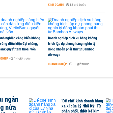
KINH DOANH
-
13 giờ trước
anh nghiệp cảng biển không
Doanh nghiệp dịch vụ hàng không
 ứng điều kiện đại chúng,
trích lập dự phòng hàng nghìn tỷ
ank quyết tâm thoái vốn
đồng khoản phải thu từ Bamboo
Airways
NGHIỆP
-
14 giờ trước
DOANH NGHIỆP
-
13 giờ trước
ều ngân
'Đế chế’ kinh doanh hàng
ng nửa
xa xỉ của Lý Nhã Kỳ: Từ
phân phối, thiết kế kim