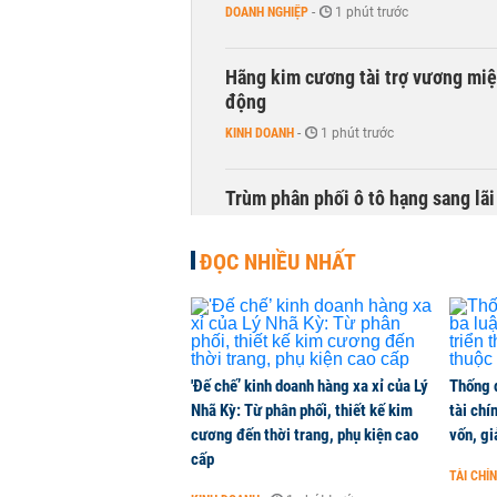
DOANH NGHIỆP
-
1 phút trước
Hãng kim cương tài trợ vương miệ
động
KINH DOANH
-
1 phút trước
Trùm phân phối ô tô hạng sang lã
KINH DOANH
-
1 phút trước
ĐỌC NHIỀU NHẤT
'Đế chế’ kinh doanh hàng xa xỉ của Lý
Thống 
Nhã Kỳ: Từ phân phối, thiết kế kim
tài chí
cương đến thời trang, phụ kiện cao
vốn, g
cấp
TÀI CHÍ