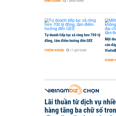
KINH DOANH
-
1 phút trước
Tự doanh tiếp tục xả ròng hơn 700 tỷ
Một do
đồng, tâm điểm hướng đến GEE
còn đáp
VietinB
CHỨNG KHOÁN
-
11 giờ trước
DOANH 
Lãi thuần từ dịch vụ nhi
hàng tăng ba chữ số tro