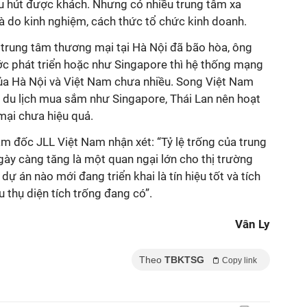
 hút được khách. Nhưng có nhiều trung tâm xa
à do kinh nghiệm, cách thức tổ chức kinh doanh.
ng trung tâm thương mại tại Hà Nội đã bão hòa, ông
ớc phát triển hoặc như Singapore thì hệ thống mạng
ủa Hà Nội và Việt Nam chưa nhiều. Song Việt Nam
h du lịch mua sắm như Singapore, Thái Lan nên hoạt
ại chưa hiệu quả.
m đốc JLL Việt Nam nhận xét: “Tỷ lệ trống của trung
ày càng tăng là một quan ngại lớn cho thị trường
dự án nào mới đang triển khai là tín hiệu tốt và tích
u thụ diện tích trống đang có”.
Vân Ly
Theo
TBKTSG
Copy link