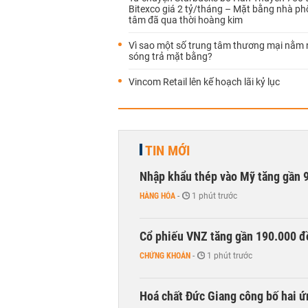
Bitexco giá 2 tỷ/tháng – Mặt bằng nhà ph
tâm đã qua thời hoàng kim
Vì sao một số trung tâm thương mại nằm 
sóng trả mặt bằng?
Vincom Retail lên kế hoạch lãi kỷ lục
TIN MỚI
Nhập khẩu thép vào Mỹ tăng gần 
HÀNG HÓA
-
1 phút trước
Cổ phiếu VNZ tăng gần 190.000 đồ
CHỨNG KHOÁN
-
1 phút trước
Hoá chất Đức Giang công bố hai ứ