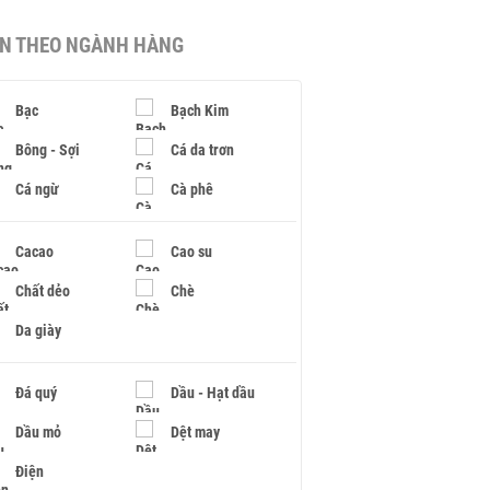
IN THEO NGÀNH HÀNG
Bạc
Bạch Kim
Bông - Sợi
Cá da trơn
Cá ngừ
Cà phê
Cacao
Cao su
Chất dẻo
Chè
Da giày
Đá quý
Dầu - Hạt dầu
Dầu mỏ
Dệt may
Điện