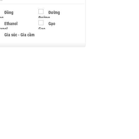
Đồng
Đường
Ethanol
Gạo
Gia súc - Gia cầm
Giấy
Gỗ
Hạt điều
Hồ tiêu - Hạt tiêu
Khí đốt
Kim loại khác
Mắc ca
Muối
Ngũ cốc
Nhựa - Hạt nhựa
Palladium
Phân bón