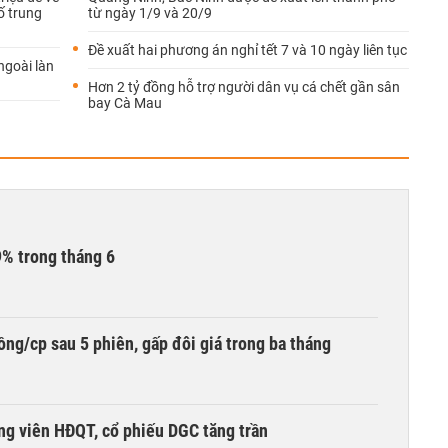
ố trung
từ ngày 1/9 và 20/9
Đề xuất hai phương án nghỉ tết 7 và 10 ngày liên tục
ngoài làn
Hơn 2 tỷ đồng hỗ trợ người dân vụ cá chết gần sân
bay Cà Mau
9% trong tháng 6
ng/cp sau 5 phiên, gấp đôi giá trong ba tháng
ng viên HĐQT, cổ phiếu DGC tăng trần