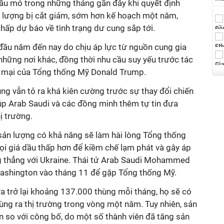
dầu mỏ trong những tháng gần đây khi quyết định
ản lượng bị cắt giảm, sớm hơn kế hoạch một năm,
chấp dự báo về tình trạng dư cung sắp tới.
đầu năm đến nay do chịu áp lực từ nguồn cung gia
hững nơi khác, đồng thời nhu cầu suy yếu trước tác
 mại của Tổng thống Mỹ Donald Trump.
ung vẫn tỏ ra khá kiên cường trước sự thay đổi chiến
úp Arab Saudi và các đồng minh thêm tự tin đưa
hị trường.
 sản lượng có khả năng sẽ làm hài lòng Tổng thống
ọi giá dầu thấp hơn để kiềm chế lạm phát và gây áp
 thẳng với Ukraine. Thái tử Arab Saudi Mohammed
Washington vào tháng 11 để gặp Tổng thống Mỹ.
a trở lại khoảng 137.000 thùng mỗi tháng, họ sẽ có
hùng ra thị trường trong vòng một năm. Tuy nhiên, sản
n so với công bố, do một số thành viên đã tăng sản