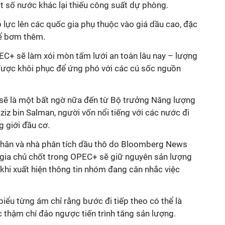
t số nước khác lại thiếu công suất dự phòng.
 lực lên các quốc gia phụ thuộc vào giá dầu cao, đặc
hể bơm thêm.
EC+ sẽ làm xói mòn tấm lưới an toàn lâu nay – lượng
ược khôi phục để ứng phó với các cú sốc nguồn
sẽ là một bất ngờ nữa đến từ Bộ trưởng Năng lượng
iz bin Salman, người vốn nổi tiếng với các nước đi
 giới đầu cơ.
nhân và nhà phân tích dầu thô do Bloomberg News
gia chủ chốt trong OPEC+ sẽ giữ nguyên sản lượng
 khi xuất hiện thông tin nhóm đang cân nhắc việc
biểu từng ám chỉ rằng bước đi tiếp theo có thể là
c thậm chí đảo ngược tiến trình tăng sản lượng.