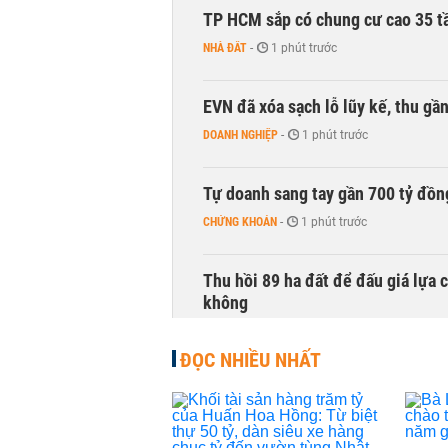
TP HCM sắp có chung cư cao 35 tầ
NHÀ ĐẤT
-
1 phút trước
EVN đã xóa sạch lỗ lũy kế, thu g
DOANH NGHIỆP
-
1 phút trước
Tự doanh sang tay gần 700 tỷ đồn
CHỨNG KHOÁN
-
1 phút trước
Thu hồi 89 ha đất để đấu giá lựa 
không
NHÀ ĐẤT
-
1 phút trước
ĐỌC NHIỀU NHẤT
Dòng tiền ngoại bất ngờ trở lại T
CHỨNG KHOÁN
-
1 phút trước