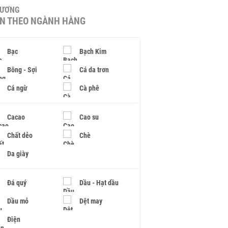
HƯƠNG
IN THEO NGÀNH HÀNG
Bạc
Bạch Kim
Bông - Sợi
Cá da trơn
Cá ngừ
Cà phê
Cacao
Cao su
Chất dẻo
Chè
Da giày
Đá quý
Dầu - Hạt dầu
Dầu mỏ
Dệt may
Điện