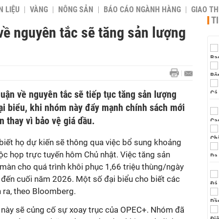
 LIỆU
VÀNG
NÔNG SẢN
BÁO CÁO NGÀNH HÀNG
GIAO T
T
về nguyên tắc sẽ tăng sản lượng
uận về nguyên tắc sẽ tiếp tục tăng sản lượng
đại biểu, khi nhóm này đẩy mạnh chính sách mới
n thay vì bảo vệ giá dầu.
 biết họ dự kiến sẽ thông qua việc bổ sung khoảng
c họp trực tuyến hôm Chủ nhật. Việc tăng sản
màn cho quá trình khôi phục 1,66 triệu thùng/ngày
 đến cuối năm 2026. Một số đại biểu cho biết các
n ra, theo Bloomberg.
t này sẽ củng cố sự xoay trục của OPEC+. Nhóm đã