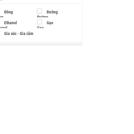
Đồng
Đường
Ethanol
Gạo
Gia súc - Gia cầm
Giấy
Gỗ
Hạt điều
Hồ tiêu - Hạt tiêu
Khí đốt
Kim loại khác
Mắc ca
Muối
Ngũ cốc
Nhựa - Hạt nhựa
Palladium
Phân bón