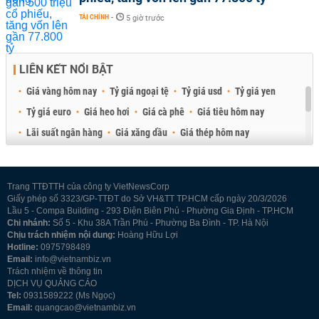
TÀI CHÍNH
-
5 giờ trước
LIÊN KẾT NỔI BẬT
Giá vàng hôm nay
Tỷ giá ngoại tệ
Tỷ giá usd
Tỷ giá yen
Tỷ giá euro
Giá heo hơi
Giá cà phê
Giá tiêu hôm nay
Lãi suất ngân hàng
Giá xăng dầu
Giá thép hôm nay
Giá sầu riêng
Giá thịt heo
Giá gạo
Giá cao su
Best Retail Brokers
Diễn đàn đầu tư Việt Nam 2026
Trang TTĐTTH của công ty VietNewsCorp
Giấy phép số 3323/GP-TTĐT do Sở VH&TT TP.HCM cấp ngày 20/3/2026
Lầu 5 - Compa Building - 293 Điện Biên Phủ - Phường Gia Định - TP.HCM
Chi nhánh:
Số 5 - Khu 38A Trần Phú - Phường Ba Đình - TP. Hà Nội
Chịu trách nhiệm nội dung:
Hoàng Hữu Lợi
Hotline:
0975798489
Email:
info@vietnambiz.vn
Trách nhiệm về thông tin
DỊCH VỤ QUẢNG CÁO
Tel:
0931589222 (Ms Ngọc)
Email:
quangcao@vietnambiz.vn