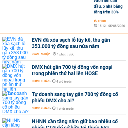
vươn lên dẫn
đầu, 5 nhà băng
tăng trên 30%
TÀI CHÍNH
-
15:12 | 05/08/2026
EVN đã xóa sạch lỗ lũy kế, thu gần
353.000 tỷ đồng sau nửa năm
DOANH NGHIỆP
-
1 phút trước
DMX hút gần 700 tỷ đồng vốn ngoại
trong phiên thứ hai lên HOSE
CHỨNG KHOÁN
-
4 giờ trước
Tự doanh sang tay gần 700 tỷ đồng cổ
phiếu DMX cho ai?
CHỨNG KHOÁN
-
1 phút trước
NHNN cần tăng nắm giữ bao nhiêu cổ
phiếu CTG để sở hữu tối thiểu 65%