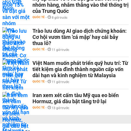
nhóm hàng, nhắm thẳng vào thế thống trị
của Trung Quốc
QUỐC TẾ
-
8 giờ trước
Trào lưu dùng AI giao dịch chứng khoán:
Cơ hội vươn tầm 'cá mập' hay cái bẫy
thua lỗ?
QUỐC TẾ
-
11 giờ trước
Việt Nam muốn phát triển quỹ hưu trí: Từ
tiết kiệm gia đình thành nguồn cấp vốn
dài hạn và kinh nghiệm từ Malaysia
QUỐC TẾ
-
11 giờ trước
Iran xem xét cấm tàu Mỹ qua eo biển
Hormuz, giá dầu bật tăng trở lại
QUỐC TẾ
-
13 giờ trước