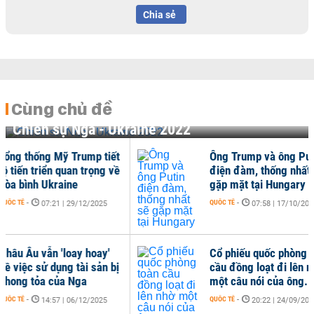
Chia sẻ
Cùng chủ đề
Chiến sự Nga - Ukraine 2022
hống Mỹ Trump tiết
Ông Trump và ông Putin
 triển quan trọng về
điện đàm, thống nhất sẽ
nh Ukraine
gặp mặt tại Hungary
QUỐC TẾ
-
07:21 | 29/12/2025
07:58 | 17/10/2025
u vẫn 'loay hoay'
Cổ phiếu quốc phòng toàn
 sử dụng tài sản bị
cầu đồng loạt đi lên nhờ
tỏa của Nga
một câu nói của ông...
QUỐC TẾ
-
14:57 | 06/12/2025
20:22 | 24/09/2025