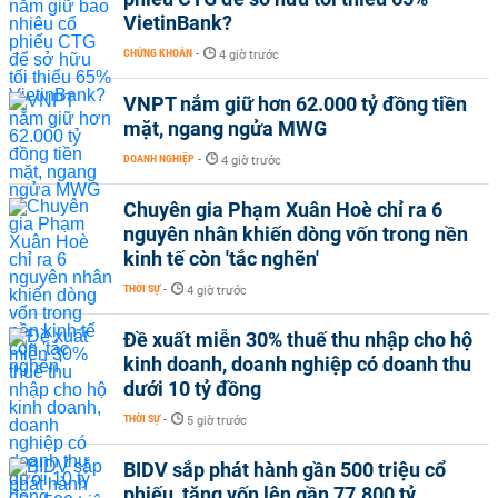
VietinBank?
CHỨNG KHOÁN
-
4 giờ trước
VNPT nắm giữ hơn 62.000 tỷ đồng tiền
mặt, ngang ngửa MWG
DOANH NGHIỆP
-
4 giờ trước
Chuyên gia Phạm Xuân Hoè chỉ ra 6
nguyên nhân khiến dòng vốn trong nền
kinh tế còn 'tắc nghẽn'
THỜI SỰ
-
4 giờ trước
Đề xuất miễn 30% thuế thu nhập cho hộ
kinh doanh, doanh nghiệp có doanh thu
dưới 10 tỷ đồng
THỜI SỰ
-
5 giờ trước
BIDV sắp phát hành gần 500 triệu cổ
phiếu, tăng vốn lên gần 77.800 tỷ