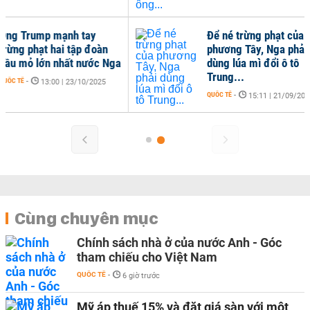
ump mạnh tay
Để né trừng phạt của
phạt hai tập đoàn
phương Tây, Nga phải
 lớn nhất nước Nga
dùng lúa mì đổi ô tô
Trung...
13:00 | 23/10/2025
QUỐC TẾ
-
15:11 | 21/09/2025
Cùng chuyên mục
Chính sách nhà ở của nước Anh - Góc
tham chiếu cho Việt Nam
QUỐC TẾ
-
6 giờ trước
Mỹ áp thuế 15% và đặt giá sàn với một