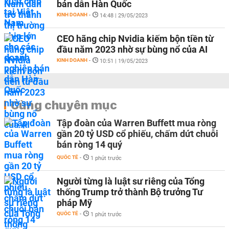
bán dẫn Hàn Quốc
KINH DOANH
-
14:48 | 29/05/2023
CEO hãng chip Nvidia kiếm bộn tiền từ
đầu năm 2023 nhờ sự bùng nổ của AI
KINH DOANH
-
10:51 | 19/05/2023
Cùng chuyên mục
Tập đoàn của Warren Buffett mua ròng
gần 20 tỷ USD cổ phiếu, chấm dứt chuỗi
bán ròng 14 quý
QUỐC TẾ
-
1 phút trước
Người từng là luật sư riêng của Tổng
thống Trump trở thành Bộ trưởng Tư
pháp Mỹ
QUỐC TẾ
-
1 phút trước