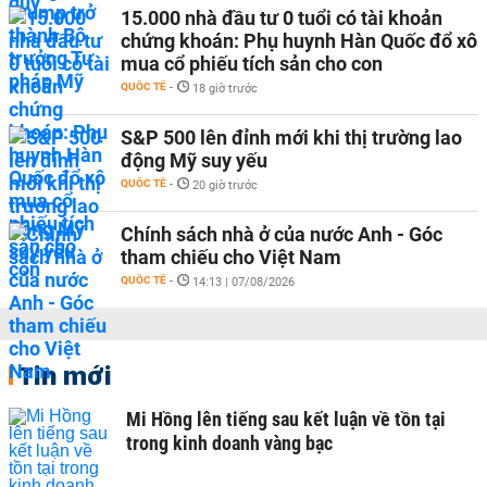
15.000 nhà đầu tư 0 tuổi có tài khoản
chứng khoán: Phụ huynh Hàn Quốc đổ xô
mua cổ phiếu tích sản cho con
QUỐC TẾ
-
18 giờ trước
S&P 500 lên đỉnh mới khi thị trường lao
động Mỹ suy yếu
QUỐC TẾ
-
20 giờ trước
Chính sách nhà ở của nước Anh - Góc
tham chiếu cho Việt Nam
QUỐC TẾ
-
14:13 | 07/08/2026
Tin mới
Mi Hồng lên tiếng sau kết luận về tồn tại
trong kinh doanh vàng bạc