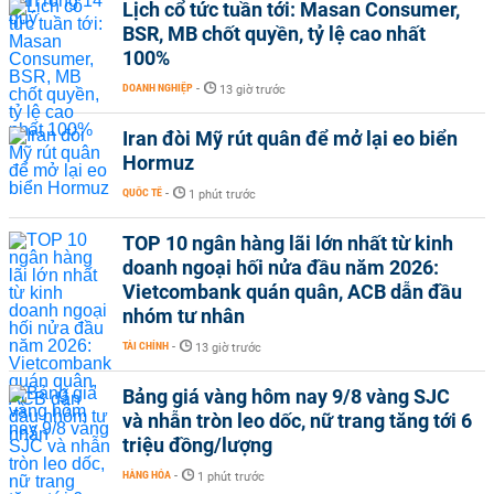
Lịch cổ tức tuần tới: Masan Consumer,
BSR, MB chốt quyền, tỷ lệ cao nhất
100%
DOANH NGHIỆP
-
13 giờ trước
Iran đòi Mỹ rút quân để mở lại eo biển
Hormuz
QUỐC TẾ
-
1 phút trước
TOP 10 ngân hàng lãi lớn nhất từ kinh
doanh ngoại hối nửa đầu năm 2026:
Vietcombank quán quân, ACB dẫn đầu
nhóm tư nhân
TÀI CHÍNH
-
13 giờ trước
Bảng giá vàng hôm nay 9/8 vàng SJC
và nhẫn tròn leo dốc, nữ trang tăng tới 6
triệu đồng/lượng
HÀNG HÓA
-
1 phút trước