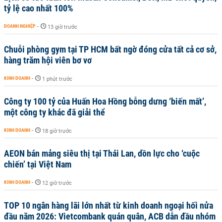
tỷ lệ cao nhất 100%
DOANH NGHIỆP
-
13 giờ trước
Chuỗi phòng gym tại TP HCM bất ngờ đóng cửa tất cả cơ sở,
hàng trăm hội viên bơ vơ
KINH DOANH
-
1 phút trước
Công ty 100 tỷ của Huấn Hoa Hồng bỗng dưng ‘biến mất’,
một công ty khác đã giải thể
KINH DOANH
-
18 giờ trước
AEON bán mảng siêu thị tại Thái Lan, dồn lực cho ‘cuộc
chiến’ tại Việt Nam
KINH DOANH
-
12 giờ trước
TOP 10 ngân hàng lãi lớn nhất từ kinh doanh ngoại hối nửa
đầu năm 2026: Vietcombank quán quân, ACB dẫn đầu nhóm