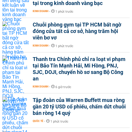
tại trong kinh doanh vàng bạc
KINH DOANH
-
1 phút trước
Chuỗi phòng gym tại TP HCM bất ngờ
đóng cửa tất cả cơ sở, hàng trăm hội
viên bơ vơ
KINH DOANH
-
1 phút trước
Thanh tra Chính phủ chỉ ra loạt vi phạm
tại Bảo Tín Mạnh Hải, Mi Hồng, PNJ,
SJC, DOJI, chuyển hồ sơ sang Bộ Công
an
KINH DOANH
-
6 giờ trước
Tập đoàn của Warren Buffett mua ròng
gần 20 tỷ USD cổ phiếu, chấm dứt chuỗi
bán ròng 14 quý
QUỐC TẾ
-
1 phút trước