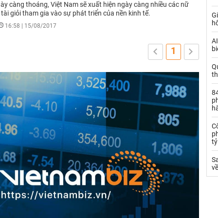
ày càng thoáng, Việt Nam sẽ xuất hiện ngày càng nhiều các nữ
ài giỏi tham gia vào sự phát triển của nền kinh tế.
Gi
h
16:58 | 15/08/2017
AI
bi
1
Q
t
84
ph
h
C
ph
t
S
về