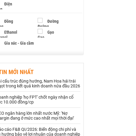
Điện
Đồng
Đường
Ethanol
Gạo
Gia súc - Gia cầm
Giấy
Gỗ
TIN MỚI NHẤT
Hạt điều
Hồ tiêu - Hạt tiêu
i cấu trúc đúng hướng, Nam Hoa hái trái
Khí đốt
gọt trong kết quả kinh doanh nửa đầu 2026
oanh nghiệp 'họ FPT' chốt ngày nhận cổ
Kim loại khác
Mắc ca
ức 10.000 đồng/cp
Muối
Ngũ cốc
EO ngân hàng lớn nhất nước Mỹ: ‘Nợ
rgin đang ở mức cao nhất mọi thời đại’
Nhựa - Hạt nhựa
o cáo F&B QI/2026: Biến động chi phí và
u hướng bảo vệ lợi nhuận của doanh nghiệp