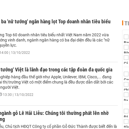
ba 'nữ tướng' ngân hàng lọt Top doanh nhân tiêu biểu
T
ng Top 60 doanh nhân tiêu biểu nhất Việt Nam năm 2022 vừa
ớng vinh danh, ngành ngân hàng có ba đại diện đều là các "nữ
quyền lực.
14:00 | 13/10/2022
tướng' Việt là lãnh đạo trong các tập đoàn đa quốc gia
hiệp hàng đầu thế giới như Apple, Unilever, IBM, Cisco,... đang
i thị trường Việt có một điểm chung là đều được dẫn dắt bởi các
người Việt.
13:30 | 13/10/2022
gành gỗ Lê Hải Liễu: Chúng tôi thường phất lên nhờ
ảng
iễu, Chủ tịch HĐQT Công ty cổ phần Gỗ Đức Thành được biết đến là