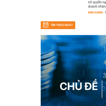
nữ quyền ng
doanh nhân t
KINH DOANH
-
TÌM THEO NGÀY