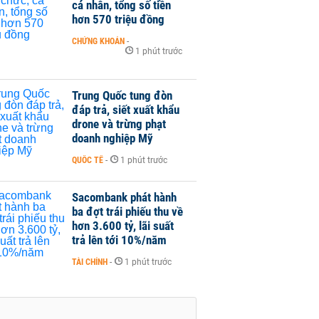
cá nhân, tổng số tiền
hơn 570 triệu đồng
CHỨNG KHOÁN
-
1 phút trước
Trung Quốc tung đòn
đáp trả, siết xuất khẩu
drone và trừng phạt
doanh nghiệp Mỹ
QUỐC TẾ
-
1 phút trước
Sacombank phát hành
ba đợt trái phiếu thu về
hơn 3.600 tỷ, lãi suất
trả lên tới 10%/năm
TÀI CHÍNH
-
1 phút trước