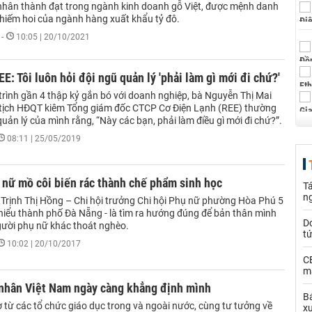
hân thành đạt trong ngành kinh doanh gỗ Việt, được mệnh danh
 hiếm hoi của ngành hàng xuất khẩu tỷ đô.
-
10:05 | 20/10/2021
EE: Tôi luôn hỏi đội ngũ quản lý 'phải làm gì mới đi chứ?'
trình gần 4 thập kỷ gắn bó với doanh nghiệp, bà Nguyễn Thị Mai
tịch HĐQT kiêm Tổng giám đốc CTCP Cơ Điện Lạnh (REE) thường
quản lý của mình rằng, “Này các bạn, phải làm điều gì mới đi chứ?”.
08:11 | 25/05/2019
nữ mồ côi biến rác thành chế phẩm sinh học
Tá
n
Trịnh Thị Hồng – Chi hội trưởng Chi hội Phụ nữ phường Hòa Phú 5
hiểu thành phố Đà Nẵng - là tìm ra hướng đúng để bản thân mình
D
ười phụ nữ khác thoát nghèo.
t
10:02 | 20/10/2017
C
ma
nhân Việt Nam ngày càng khẳng định mình
Bá
ợ từ các tổ chức giáo dục trong và ngoài nước, cùng tư tưởng về
x