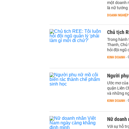
một doanh n
là nữ tướng
DOANH NGHIỆP
Chủ tịch R
Trong hành 
Thanh, Chủ 
hỏi đội ngũ 
KINH DOANH
-
Người phụ 
Ước mơ của 
quận Liên C
và những ng
KINH DOANH
-
Nữ doanh 
Với sự hỗ tr