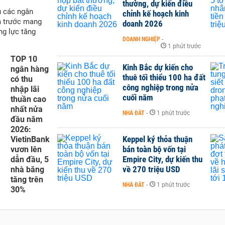
thường, dự kiến điều
ụ các ngân
chỉnh kế hoạch kinh
m trước mang
doanh 2026
ng lực tăng
DOANH NGHIỆP
-
1 phút trước
TOP 10
Kinh Bắc dự kiến cho
ngân hàng
thuê tối thiểu 100 ha đất
có thu
công nghiệp trong nửa
nhập lãi
cuối năm
thuần cao
nhất nửa
NHÀ ĐẤT
-
1 phút trước
đầu năm
2026:
Keppel ký thỏa thuận
VietinBank
bán toàn bộ vốn tại
vươn lên
Empire City, dự kiến thu
dẫn đầu, 5
về 270 triệu USD
nhà băng
tăng trên
NHÀ ĐẤT
-
1 phút trước
30%