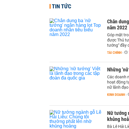
TIN TỨC
Chân dung 
năm 2022
Góp mặt tro
được Thủ tư
tướng" đầy 
TÀI CHÍNH
-
Những 'nữ 
Các doanh ng
hoạt động tạ
nữ lãnh đạo 
KINH DOANH
-
Nữ tướng n
khủng ho
Bà Lê Hải L