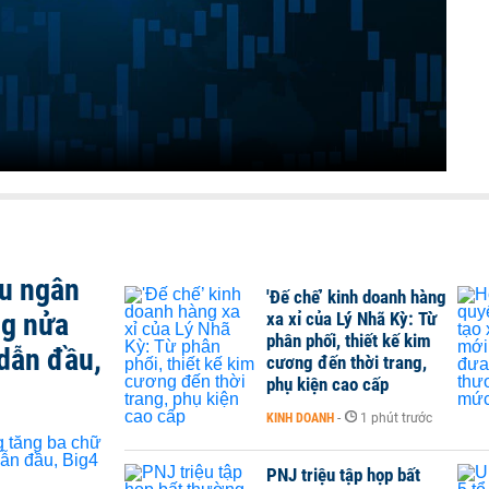
ều ngân
'Đế chế’ kinh doanh hàng
ng nửa
xa xỉ của Lý Nhã Kỳ: Từ
phân phối, thiết kế kim
dẫn đầu,
cương đến thời trang,
phụ kiện cao cấp
KINH DOANH
-
1 phút trước
PNJ triệu tập họp bất