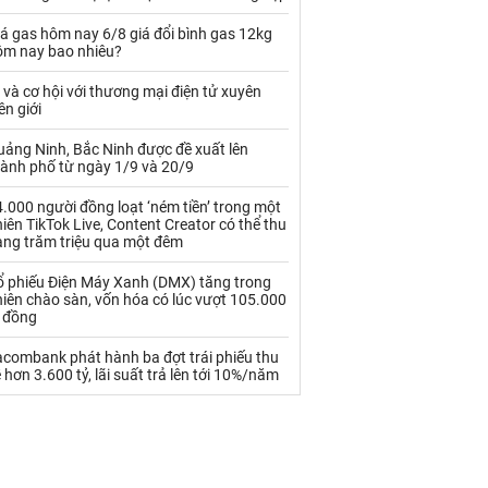
Palladium
Phân bón
á gas hôm nay 6/8 giá đổi bình gas 12kg
Rau - Củ -Quả
Sắt thép
ôm nay bao nhiêu?
Sữa
 và cơ hội với thương mại điện tử xuyên
ên giới
uảng Ninh, Bắc Ninh được đề xuất lên
Than
Thức ăn chăn nuôi
hành phố từ ngày 1/9 và 20/9
Thủy hải sản khác
Tôm
.000 người đồng loạt ‘ném tiền’ trong một
iên TikTok Live, Content Creator có thể thu
Vàng
àng trăm triệu qua một đêm
ổ phiếu Điện Máy Xanh (DMX) tăng trong
VLXD khác
Xăng dầu
iên chào sàn, vốn hóa có lúc vượt 105.000
ỷ đồng
Xi măng - Clynker
acombank phát hành ba đợt trái phiếu thu
 hơn 3.600 tỷ, lãi suất trả lên tới 10%/năm