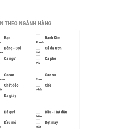
IN THEO NGÀNH HÀNG
Bạc
Bạch Kim
Bông - Sợi
Cá da trơn
Cá ngừ
Cà phê
Cacao
Cao su
Chất dẻo
Chè
Da giày
Đá quý
Dầu - Hạt dầu
Dầu mỏ
Dệt may