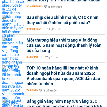
DOANH NGHIỆP
-
18 giờ trước
Sau nhịp điều chỉnh mạnh, CTCK nhìn
thấy cơ hội ở nhóm cổ phiếu nào?
CHỨNG KHOÁN
-
18 giờ trước
Một thương hiệu thời trang Việt đóng
cửa sau 5 năm hoạt động, thanh lý toàn
bộ cửa hàng
KINH DOANH
-
17 giờ trước
TOP 10 ngân hàng lãi lớn nhất từ kinh
doanh ngoại hối nửa đầu năm 2026:
Vietcombank quán quân, ACB dẫn đầu
nhóm tư nhân
TÀI CHÍNH
-
11 giờ trước
Bảng giá vàng hôm nay 9/8 vàng SJC
và nhẫn tròn leo dốc, nữ trang tăng tới 6