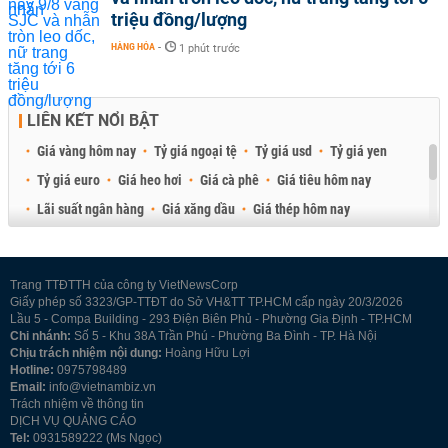
triệu đồng/lượng
HÀNG HÓA
-
1 phút trước
LIÊN KẾT NỔI BẬT
Giá vàng hôm nay
Tỷ giá ngoại tệ
Tỷ giá usd
Tỷ giá yen
Tỷ giá euro
Giá heo hơi
Giá cà phê
Giá tiêu hôm nay
Lãi suất ngân hàng
Giá xăng dầu
Giá thép hôm nay
Giá sầu riêng
Giá thịt heo
Giá gạo
Giá cao su
Best Retail Brokers
Diễn đàn đầu tư Việt Nam 2026
Trang TTĐTTH của công ty VietNewsCorp
Giấy phép số 3323/GP-TTĐT do Sở VH&TT TP.HCM cấp ngày 20/3/2026
Lầu 5 - Compa Building - 293 Điện Biên Phủ - Phường Gia Định - TP.HCM
Chi nhánh:
Số 5 - Khu 38A Trần Phú - Phường Ba Đình - TP. Hà Nội
Chịu trách nhiệm nội dung:
Hoàng Hữu Lợi
Hotline:
0975798489
Email:
info@vietnambiz.vn
Trách nhiệm về thông tin
DỊCH VỤ QUẢNG CÁO
Tel:
0931589222 (Ms Ngọc)