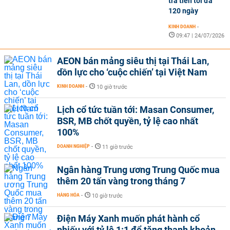
trả tiền tối đa
120 ngày
KINH DOANH
-
09:47 | 24/07/2026
AEON bán mảng siêu thị tại Thái Lan,
dồn lực cho ‘cuộc chiến’ tại Việt Nam
KINH DOANH
-
10 giờ trước
Lịch cổ tức tuần tới: Masan Consumer,
BSR, MB chốt quyền, tỷ lệ cao nhất
100%
DOANH NGHIỆP
-
11 giờ trước
Ngân hàng Trung ương Trung Quốc mua
thêm 20 tấn vàng trong tháng 7
HÀNG HÓA
-
10 giờ trước
Điện Máy Xanh muốn phát hành cổ
phiếu với tỷ lệ 1:1 để tăng thanh khoản