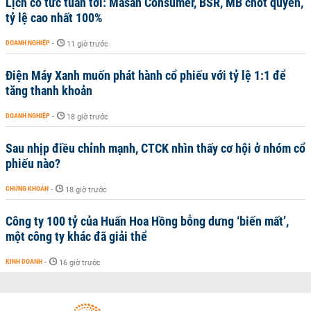
Lịch cổ tức tuần tới: Masan Consumer, BSR, MB chốt quyền,
tỷ lệ cao nhất 100%
DOANH NGHIỆP
-
11 giờ trước
Điện Máy Xanh muốn phát hành cổ phiếu với tỷ lệ 1:1 để
tăng thanh khoản
DOANH NGHIỆP
-
18 giờ trước
Sau nhịp điều chỉnh mạnh, CTCK nhìn thấy cơ hội ở nhóm cổ
phiếu nào?
CHỨNG KHOÁN
-
18 giờ trước
Công ty 100 tỷ của Huấn Hoa Hồng bỗng dưng ‘biến mất’,
một công ty khác đã giải thể
KINH DOANH
-
16 giờ trước