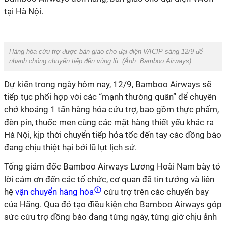
tại Hà Nội.
Hàng hóa cứu trợ được bàn giao cho đại diện VACIP sáng 12/9 để
nhanh chóng chuyển tiếp đến vùng lũ. (Ảnh:
Bamboo Airways
).
Dự kiến trong ngày hôm nay, 12/9, Bamboo Airways sẽ
tiếp tục phối hợp với các “mạnh thường quân” để chuyên
chở khoảng 1 tấn hàng hóa cứu trợ, bao gồm thực phẩm,
đèn pin, thuốc men cùng các mặt hàng thiết yếu khác ra
Hà Nội, kịp thời chuyển tiếp hỏa tốc đến tay các đồng bào
đang chịu thiệt hại bởi lũ lụt lịch sử.
Tổng giám đốc Bamboo Airways Lương Hoài Nam bày tỏ
lời cảm ơn đến các tổ chức, cơ quan đã tin tưởng và liên
hệ
vận chuyển hàng hóa
cứu trợ trên các chuyến bay
của Hãng. Qua đó tạo điều kiện cho Bamboo Airways góp
sức cứu trợ đồng bào đang từng ngày, từng giờ chịu ảnh