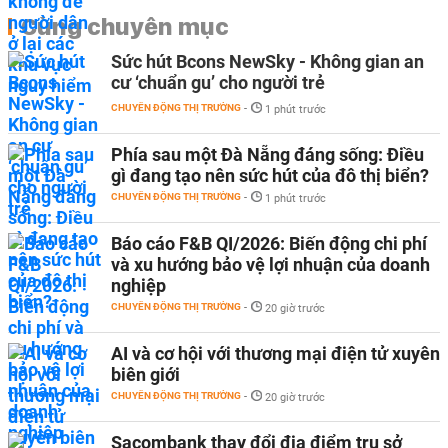
Cùng chuyên mục
Sức hút Bcons NewSky - Không gian an
cư ‘chuẩn gu’ cho người trẻ
CHUYỂN ĐỘNG THỊ TRƯỜNG
-
1 phút trước
Phía sau một Đà Nẵng đáng sống: Điều
gì đang tạo nên sức hút của đô thị biển?
CHUYỂN ĐỘNG THỊ TRƯỜNG
-
1 phút trước
Báo cáo F&B QI/2026: Biến động chi phí
và xu hướng bảo vệ lợi nhuận của doanh
nghiệp
CHUYỂN ĐỘNG THỊ TRƯỜNG
-
20 giờ trước
AI và cơ hội với thương mại điện tử xuyên
biên giới
CHUYỂN ĐỘNG THỊ TRƯỜNG
-
20 giờ trước
Sacombank thay đổi địa điểm trụ sở