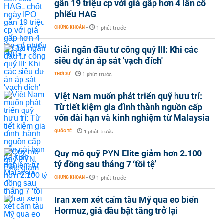
gần 19 triệu cp với giá gấp hơn 4 lần cổ
phiếu HAG
CHỨNG KHOÁN
-
1 phút trước
Giải ngân đầu tư công quý III: Khi các
siêu dự án áp sát 'vạch đích'
THỜI SỰ
-
1 phút trước
Việt Nam muốn phát triển quỹ hưu trí:
Từ tiết kiệm gia đình thành nguồn cấp
vốn dài hạn và kinh nghiệm từ Malaysia
QUỐC TẾ
-
1 phút trước
Quy mô quỹ PYN Elite giảm hơn 2.100
tỷ đồng sau tháng 7 ‘tồi tệ’
CHỨNG KHOÁN
-
1 phút trước
Iran xem xét cấm tàu Mỹ qua eo biển
Hormuz, giá dầu bật tăng trở lại