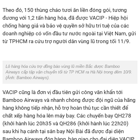
Theo đó, 150 thùng cháo tươi ăn liền đóng gói, tương
đương với 1,2 tấn hàng hóa, đã được VACIP - Hiệp hội
chống hàng giả và bảo vệ quyền sở hữu trí tuệ của các
doanh nghiệp có vốn đầu tư nước ngoài tại Việt Nam, gửi
từ TPHCM ra cứu trợ người dân vùng lũ trong tối 11/9.
Lô hàng hóa cứu trợ đồng bào vùng lũ miền Bắc được Bamboo
Airways cấp tập vận chuyển tối từ TP HCM ra Hà Nội trong đêm 10/9.
(Ảnh:
Bamboo Airways
).
VACIP cũng là đơn vị đầu tiên gửi công văn khẩn tới
Bamboo Airways và nhanh chóng được đội ngũ của hãng
hàng không tiếp nhận, hỗ trợ hoàn thủ tục cần thiết để
chất xếp hàng hóa lên máy bay. Các chuyến bay QH278
(khởi hành lúc 20h35 và QH286 (khởi hành lúc 22h20)
sau khi hạ cánh tại sân bay Nội Bài đã được đại diện
Bamboo Airways đón hàng, bàn giao cho đại diện VACIP