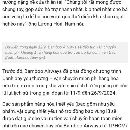
hưởng nặng nề của thiên tai. “Chúng tôi rất mong được
chung tay, góp sức hỗ trợ nhanh nhất, kịp thời nhất cho bà
con vùng lũ để bà con vượt qua thời điểm khó khăn ngặt
nghèo này”, ông Lương Hoài Nam nói.
Dự kiến trong ngày 12/9, Bamboo Airways sẽ tiếp tục vận chuyển
miễn phí khoảng 1 tấn hàng hóa cứu trợ cứu trợ bà con miền Bắc.
(Ảnh:
Bamboo Airways
).
Trước đó, Bamboo Airways đã phát động chương trình
Cánh bay yêu thương – vận chuyển miễn phí hàng hóa
cứu trợ bà con trong khu vực chịu ảnh hưởng nặng nề của
lũ lụt lịch sử trong giai đoạn từ 11/9 đến 26/9/2024.
Các sản phẩm hàng hóa thiết yếu (bao gồm nhu yếu
phẩm, vật dụng thiết yếu) hỗ trợ đồng bào vùng lũ sẽ
được đặt giữ chỗ và ưu tiên vận chuyển hoàn toàn miễn
phí trên các chuyến bay của Bamboo Airways từ TP.HCM/