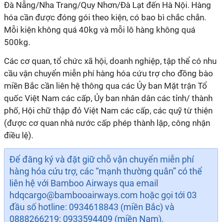
Đà Nẵng/Nha Trang/Quy Nhơn/Đà Lạt đến Hà Nội. Hàng
hóa cần được đóng gói theo kiện, có bao bì chắc chắn.
Mỗi kiện không quá 40kg và mỗi lô hàng không quá
500kg.
Các cơ quan, tổ chức xã hội, doanh nghiệp, tập thể có nhu
cầu vận chuyển miễn phí hàng hóa cứu trợ cho đồng bào
miền Bắc cần liên hệ thông qua các Ủy ban Mặt trận Tổ
quốc Việt Nam các cấp, Ủy ban nhân dân các tỉnh/ thành
phố, Hội chữ thập đỏ Việt Nam các cấp, các quỹ từ thiện
(được cơ quan nhà nước cấp phép thành lập, công nhận
điều lệ).
Để đăng ký và đặt giữ chỗ vận chuyển miễn phí
hàng hóa cứu trợ, các “mạnh thường quân” có thể
liên hệ với Bamboo Airways qua email
hdqcargo@bambooairways.com hoặc gọi tới 03
đầu số hotline: 0934618843 (miền Bắc) và
0888266219; 0933594409 (miền Nam).