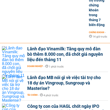
thị trường
chứng
khoán
trong
tháng 7
biến động
CHỨNG KHOÁN
-
14 giờ trước
Lãnh đạo Vinamilk: Tăng quy mô đàn
bò thêm 8.000 con, đã chốt giá nguyên
liệu đến tháng 11
DOANH NGHIỆP
-
1 phút trước
Lãnh đạo MB nói gì về việc tài trợ cho
18 dự án Vingroup, Sungroup và
Masterise?
TÀI CHÍNH
-
4 phút trước
Công ty con của HAGL chốt ngày IPO