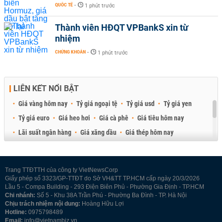
QUỐC TẾ
-
1 phút trước
Thành viên HĐQT VPBankS xin từ
nhiệm
CHỨNG KHOÁN
-
1 phút trước
LIÊN KẾT NỔI BẬT
Giá vàng hôm nay
Tỷ giá ngoại tệ
Tỷ giá usd
Tỷ giá yen
Tỷ giá euro
Giá heo hơi
Giá cà phê
Giá tiêu hôm nay
Lãi suất ngân hàng
Giá xăng dầu
Giá thép hôm nay
Giá sầu riêng
Giá thịt heo
Giá gạo
Giá cao su
Best Retail Brokers
Diễn đàn đầu tư Việt Nam 2026
Trang TTĐTTH của công ty VietNewsCorp
Giấy phép số 3323/GP-TTĐT do Sở VH&TT TP.HCM cấp ngày 20/3/2026
Lầu 5 - Compa Building - 293 Điện Biên Phủ - Phường Gia Định - TP.HCM
Chi nhánh:
Số 5 - Khu 38A Trần Phú - Phường Ba Đình - TP. Hà Nội
Chịu trách nhiệm nội dung:
Hoàng Hữu Lợi
Hotline:
0975798489
Email:
info@vietnambiz.vn