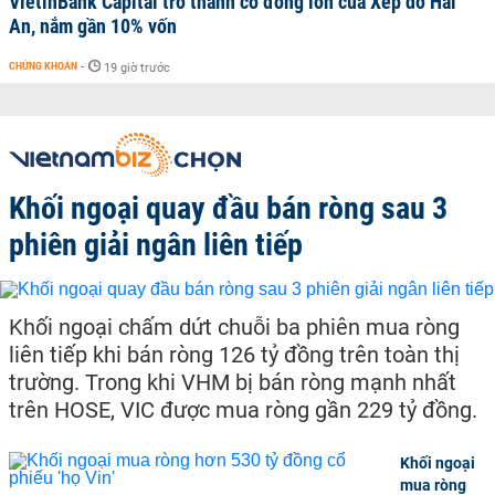
VietinBank Capital trở thành cổ đông lớn của Xếp dỡ Hải
An, nắm gần 10% vốn
CHỨNG KHOÁN
-
19 giờ trước
Khối ngoại quay đầu bán ròng sau 3
phiên giải ngân liên tiếp
Khối ngoại chấm dứt chuỗi ba phiên mua ròng
liên tiếp khi bán ròng 126 tỷ đồng trên toàn thị
trường. Trong khi VHM bị bán ròng mạnh nhất
trên HOSE, VIC được mua ròng gần 229 tỷ đồng.
Khối ngoại
mua ròng