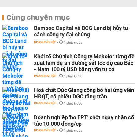
Cùng chuyên mục
Bamboo Capital và BCG Land bị hủy tư
cách công ty đại chúng
DOANH NGHIỆP
-
1 phút trước
Khởi tố Chủ tịch Công ty Mekolor từng đề
xuất làm dự án đường sắt tốc độ cao Bắc
- Nam 100 tỷ USD bằng vốn tự có
DOANH NGHIỆP
-
1 phút trước
Hoá chất Đức Giang công bố hai ứng viên
HĐQT, cổ phiếu DGC tăng trần
DOANH NGHIỆP
-
1 phút trước
Doanh nghiệp 'họ FPT' chốt ngày nhận cổ
tức 10.000 đồng/cp
DOANH NGHIỆP
-
1 phút trước