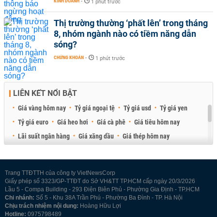
KINH DOANH
-
1 phút trước
Thị trường thường ‘phất lên’ trong tháng
8, nhóm ngành nào có tiềm năng dẫn
sóng?
CHỨNG KHOÁN
-
1 phút trước
LIÊN KẾT NỔI BẬT
Giá vàng hôm nay
Tỷ giá ngoại tệ
Tỷ giá usd
Tỷ giá yen
Tỷ giá euro
Giá heo hơi
Giá cà phê
Giá tiêu hôm nay
Lãi suất ngân hàng
Giá xăng dầu
Giá thép hôm nay
Giá sầu riêng
Giá thịt heo
Giá gạo
Giá cao su
Best Retail Brokers
Diễn đàn đầu tư Việt Nam 2026
Trang TTĐTTH của công ty VietNewsCorp
Giấy phép số 3323/GP-TTĐT do Sở VH&TT TP.HCM cấp ngày 20/3/2026
Lầu 5 - Compa Building - 293 Điện Biên Phủ - Phường Gia Định - TP.HCM
Chi nhánh:
Số 5 - Khu 38A Trần Phú - Phường Ba Đình - TP. Hà Nội
Chịu trách nhiệm nội dung:
Hoàng Hữu Lợi
Hotline:
0975798489