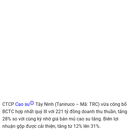
CTCP
Cao su
Tây Ninh (Taniruco –
Mã:
TRC) vừa công bố
BCTC
hợp nhất quý III
với
22
1
tỷ đồng
doanh thu thuần
, tăng
2
8
% so với cùng kỳ
nhờ giá bán mủ cao su tăng
.
Biên lợi
nhuận gộp được cải thiện, tăng từ 12% lên 31%.