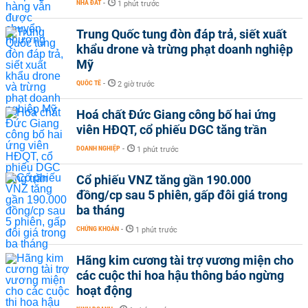
NHÀ ĐẤT
-
1 phút trước
Trung Quốc tung đòn đáp trả, siết xuất
khẩu drone và trừng phạt doanh nghiệp
Mỹ
QUỐC TẾ
-
2 giờ trước
Hoá chất Đức Giang công bố hai ứng
viên HĐQT, cổ phiếu DGC tăng trần
DOANH NGHIỆP
-
1 phút trước
Cổ phiếu VNZ tăng gần 190.000
đồng/cp sau 5 phiên, gấp đôi giá trong
ba tháng
CHỨNG KHOÁN
-
1 phút trước
Hãng kim cương tài trợ vương miện cho
các cuộc thi hoa hậu thông báo ngừng
hoạt động