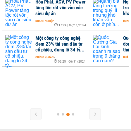
Hòa Phát, ACV, PV Power
Ngà
tăng tốc rót vốn vào các
tro
siêu dự án
khăn
DOANH NGHIỆP
-
DOANH
17:24 | 07/11/2024
Một công ty công nghệ
Quố
đem 23% tài sản đầu tư
doa
cổ phiếu, đang lỗ 34 tỷ...
thá
CHỨNG KHOÁN
-
NHÀ Đ
08:25 | 06/11/2024