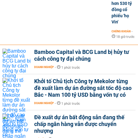
hơn 530 tỷ
đồng cổ
phiếu 'họ
Vin'
CHỨNG KHOÁN
-
18 giờ trước
Bamboo Capital và BCG Land bị hủy tư
cách công ty đại chúng
DOANH NGHIỆP
-
1 phút trước
Khởi tố Chủ tịch Công ty Mekolor từng
đề xuất làm dự án đường sắt tốc độ cao
Bắc - Nam 100 tỷ USD bằng vốn tự có
DOANH NGHIỆP
-
1 phút trước
Đề xuất dự án bất động sản đang thế
chấp ngân hàng vẫn được chuyển
nhượng