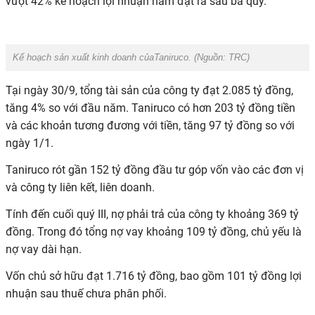
vượt 42% kế hoạch lợi nhuận năm đặt ra sau ba quý.
Kế hoạch sản xuất kinh doanh củaTaniruco. (Nguồn: TRC)
Tại ngày 30/9, tổng tài sản của công ty đạt 2.085 tỷ đồng,
tăng 4% so với đầu năm.
Taniruco
có hơn 203 tỷ đồng tiền
và các khoản tương đương với tiền, tăng 97 tỷ đồng so với
ngày 1/1.
Taniruco
rót gần 152 tỷ đồng đầu tư góp vốn vào các đơn vị
và công ty liên kết, liên doanh.
Tính đến cuối quý III, nợ phải trả của công ty khoảng 369 tỷ
đồng. Trong đó tổng nợ vay khoảng 109 tỷ đồng, chủ yếu là
nợ vay dài hạn.
Vốn chủ sở hữu đạt 1.716 tỷ đồng, bao gồm 101 tỷ đồng lợi
nhuận sau thuế chưa phân phối.