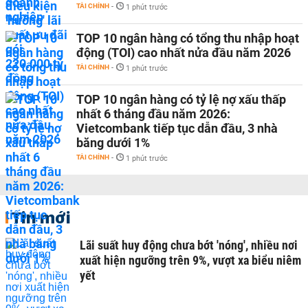
TÀI CHÍNH
-
1 phút trước
TOP 10 ngân hàng có tổng thu nhập hoạt
động (TOI) cao nhất nửa đầu năm 2026
TÀI CHÍNH
-
1 phút trước
TOP 10 ngân hàng có tỷ lệ nợ xấu thấp
nhất 6 tháng đầu năm 2026:
Vietcombank tiếp tục dẫn đầu, 3 nhà
băng dưới 1%
TÀI CHÍNH
-
1 phút trước
Tin mới
Lãi suất huy động chưa bớt 'nóng', nhiều nơi
xuất hiện ngưỡng trên 9%, vượt xa biểu niêm
yết