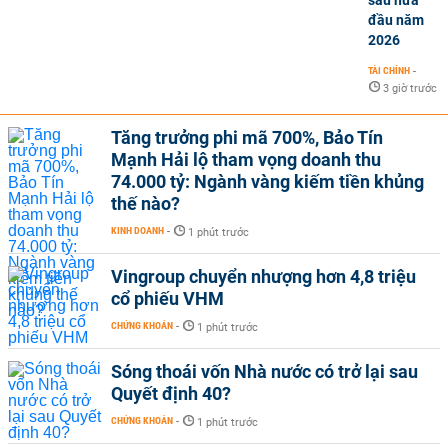
sau nửa
đầu năm
2026
TÀI CHÍNH
-
3 giờ trước
Tăng trưởng phi mã 700%, Bảo Tín
Mạnh Hải lộ tham vọng doanh thu
74.000 tỷ: Ngành vàng kiếm tiền khủng
thế nào?
KINH DOANH
-
1 phút trước
Vingroup chuyển nhượng hơn 4,8 triệu
cổ phiếu VHM
CHỨNG KHOÁN
-
1 phút trước
Sóng thoái vốn Nhà nước có trở lại sau
Quyết định 40?
CHỨNG KHOÁN
-
1 phút trước