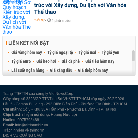
trúc với Xây dựng, Du lịch với Văn hóa
Thể thao
THỜI SỰ
-
1 phút trước
LIÊN KẾT NỔI BẬT
Giá vàng hôm nay
Tỷ giá ngoại tệ
Tỷ giá usd
Tỷ giá yen
Tỷ giá euro
Giá heo hơi
Giá cà phê
Giá tiêu hôm nay
Lãi suất ngân hàng
Giá xăng dầu
Giá thép hôm nay
Giá sầu riêng
Giá thịt heo
Giá gạo
Giá cao su
Best Retail Brokers
Diễn đàn đầu tư Việt Nam 2026
Trang TTĐTTH của công ty VietNewsCorp
Giấy phép số 3323/GP-TTĐT do Sở VH&TT TP.HCM cấp ngày 20/3/2026
Lầu 5 - Compa Building - 293 Điện Biên Phủ - Phường Gia Định - TP.HCM
Chi nhánh:
Số 5 - Khu 38A Trần Phú - Phường Ba Đình - TP. Hà Nội
Chịu trách nhiệm nội dung:
Hoàng Hữu Lợi
Hotline:
0975798489
Email:
info@vietnambiz.vn
Trách nhiệm về thông tin
DỊCH VỤ QUẢNG CÁO