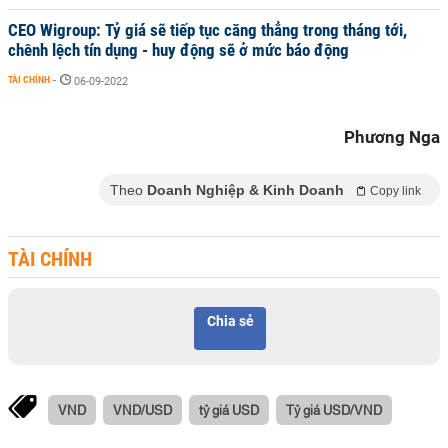
CEO Wigroup: Tỷ giá sẽ tiếp tục căng thẳng trong tháng tới,
chênh lệch tín dụng - huy động sẽ ở mức báo động
TÀI CHÍNH
-
06-09-2022
Phương Nga
Theo
Doanh Nghiệp & Kinh Doanh
Copy link
TÀI CHÍNH
Chia sẻ
VND
VND/USD
tỷ giá USD
Tỷ giá USD/VND