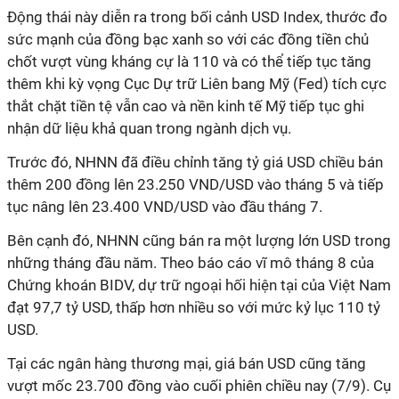
Động thái này diễn ra trong bối cảnh USD Index, thước đo
sức mạnh của đồng bạc xanh so với các đồng tiền chủ
chốt
vượt vùng kháng cự là 110
và có thể tiếp tục tăng
thêm khi kỳ vọng Cục Dự trữ Liên bang Mỹ (Fed) tích cực
thắt chặt tiền tệ vẫn cao và nền kinh tế Mỹ tiếp tục ghi
nhận dữ liệu khả quan trong ngành dịch vụ.
Trước đó, NHNN đã điều chỉnh tăng tỷ giá USD chiều bán
thêm 200 đồng lên 23.250 VND/USD vào tháng 5 và tiếp
tục nâng lên 23.400 VND/USD vào đầu tháng 7.
Bên cạnh đó, NHNN cũng bán ra một lượng lớn USD trong
những tháng đầu năm. Theo báo cáo vĩ mô tháng 8 của
Chứng khoán BIDV, dự trữ ngoại hối hiện tại của Việt Nam
đạt 97,7 tỷ USD, thấp hơn nhiều so với mức kỷ lục 110 tỷ
USD.
Tại các ngân hàng thương mại, giá bán USD cũng tăng
vượt mốc 23.700 đồng vào cuối phiên chiều nay (7/9). Cụ