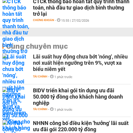
CTCK thông báo hoàn tất quy trình thanh
toán, nhà đầu tư giao dịch bình thường
trở lại
CHỨNG KHOÁN
-
15:55 | 27/02/2026
Cùng chuyên mục
Lãi suất huy động chưa bớt 'nóng', nhiều
nơi xuất hiện ngưỡng trên 9%, vượt xa
biểu niêm yết
TÀI CHÍNH
-
1 phút trước
BIDV triển khai gói tín dụng ưu đãi
50.000 tỷ đồng cho khách hàng doanh
nghiệp
TÀI CHÍNH
-
1 phút trước
NHNN công bố điều kiện 'hưởng' lãi suất
ưu đãi gói 220.000 tỷ đồng