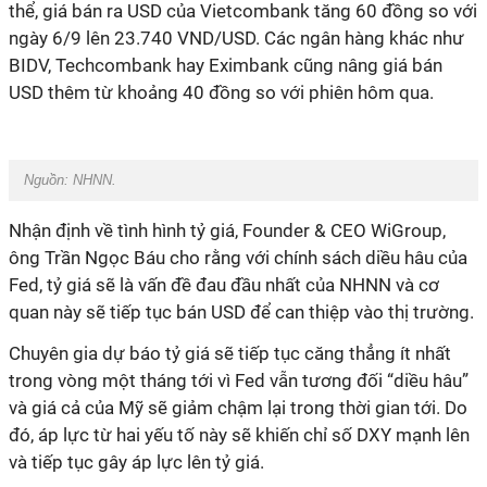
thể, giá bán ra USD của Vietcombank tăng 60 đồng so với
ngày 6/9 lên 23.740 VND/USD. Các ngân hàng khác như
BIDV, Techcombank hay Eximbank cũng nâng giá bán
USD thêm từ khoảng 40 đồng so với phiên hôm qua.
Nguồn:
NHNN.
Nhận định về tình hình tỷ giá, Founder & CEO WiGroup,
ông Trần Ngọc Báu
cho rằng với chính sách diều hâu của
Fed, tỷ giá sẽ là vấn đề đau đầu nhất của NHNN và cơ
quan này sẽ tiếp tục bán USD để can thiệp vào thị trường.
Chuyên gia dự báo tỷ giá sẽ tiếp tục căng thẳng ít nhất
trong vòng một tháng tới vì Fed vẫn tương đối “diều hâu”
và giá cả của Mỹ sẽ giảm chậm lại trong thời gian tới. Do
đó, áp lực từ hai yếu tố này sẽ khiến chỉ số DXY mạnh lên
và tiếp tục gây áp lực lên tỷ giá.