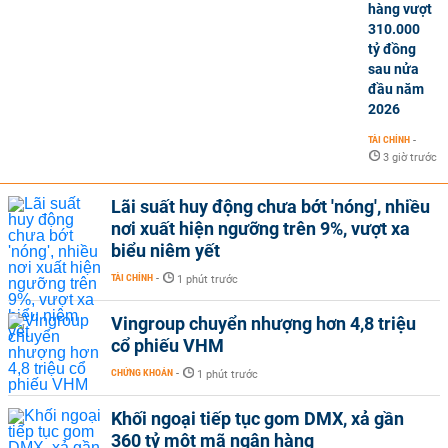
hàng vượt
310.000
tỷ đồng
sau nửa
đầu năm
2026
TÀI CHÍNH
-
3 giờ trước
Lãi suất huy động chưa bớt 'nóng', nhiều
nơi xuất hiện ngưỡng trên 9%, vượt xa
biểu niêm yết
TÀI CHÍNH
-
1 phút trước
Vingroup chuyển nhượng hơn 4,8 triệu
cổ phiếu VHM
CHỨNG KHOÁN
-
1 phút trước
Khối ngoại tiếp tục gom DMX, xả gần
360 tỷ một mã ngân hàng