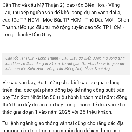
Cần Thơ và cầu Mỹ Thuận 2), cao tốc Biên Hòa - Vũng
Tàu; thu xếp nguồn vốn để khởi công dự án vành đai 4,
cao tốc TP HCM - Mộc Bài, TP HCM - Thủ Dầu Một - Chơn
Thành, tiếp tục đầu tư mở rộng tuyến cao tốc TP HCM -
Long Thành - Dầu Giây.
Cao tốc TP HCM - Long Thành - Dầu Giây dự kiến được mở rộng từ 4
lên 8 làn xe đoạn dài gần 24 km, từ nút giao An Phú đến vị trí giao dự
kiến cao tốc Biên Hòa - Vũng Tàu (Đồng Nai). (Ảnh:
Khải An
).
Về các sân bay, Bộ trưởng cho biết các cơ quan đang
triển khai các giải pháp đồng bộ để nâng công suất sân
bay Tân Sơn Nhất lên 50 triệu hành khách mỗi năm; đồng
thời thúc đẩy dự án sân bay Long Thành để đưa vào khai
thác giai đoạn 1 vào năm 2025 với 25 triệu khách.
Tư lệnh ngành giao thông vận tải cũng cho rằng các địa
phương cần tập trung các nguồn lực để xây dựng các