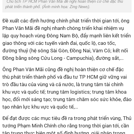
Chủ tịch TP HCM Phan Văn Mãi đề nghị hoàn thiện cơ chế đặc thù
phát triển thành phố. (Ảnh minh họa:
Zing News
).
Đề xuất các định hướng chính phát triển thời gian tới, ông
Phan Văn Mãi đề nghị nhanh chóng triển khai nhiệm vụ
lập quy hoạch vùng Đông Nam Bộ, đẩy mạnh liên kết triển
giao thông với các tuyến vành đai, quốc lộ, cao tốc,
đường thuỷ (hệ sông Sài Gòn, Đồng Nai, Vàm Cỏ; kết nối
Đồng bằng sông Cửu Long - Campuchia), đường sắt,...
Ông Phan Văn Mãi cũng đề nghị hoàn thiện cơ chế đặc
thù phát triển thành phố và đầu tư TP HCM giữ vững vai
trò đầu tàu của vùng và cả nước, là trung tâm tài chính
khu vực và quốc tế; trung tâm logistics; trung tâm khoa
học, đổi mới sáng tạo; trung tâm chăm sóc sức khỏe, đào
tạo nhân lực khu vực và quốc tế,...
Để đạt được các mục tiêu đề ra trong phát triển vùng, Thủ
tướng Phạm Minh Chính cho rằng trong thời gian tới, cần
tập trung thực hiện một số định hướng, giải pháp trọng