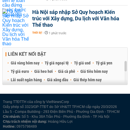
Hà Nội sáp nhập Sở Quy hoạch Kiến
trúc với Xây dựng, Du lịch với Văn hóa
Thể thao
THỜI SỰ
-
1 phút trước
LIÊN KẾT NỔI BẬT
Giá vàng hôm nay
Tỷ giá ngoại tệ
Tỷ giá usd
Tỷ giá yen
Tỷ giá euro
Giá heo hơi
Giá cà phê
Giá tiêu hôm nay
Lãi suất ngân hàng
Giá xăng dầu
Giá thép hôm nay
Giá sầu riêng
Giá thịt heo
Giá gạo
Giá cao su
Best Retail Brokers
Diễn đàn đầu tư Việt Nam 2026
Trang TTĐTTH của công ty VietNewsCorp
Giấy phép số 3323/GP-TTĐT do Sở VH&TT TP.HCM cấp ngày 20/3/2026
Lầu 5 - Compa Building - 293 Điện Biên Phủ - Phường Gia Định - TP.HCM
Chi nhánh:
Số 5 - Khu 38A Trần Phú - Phường Ba Đình - TP. Hà Nội
Chịu trách nhiệm nội dung:
Hoàng Hữu Lợi
Hotline:
0975798489