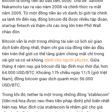
Bitcoin là đồng tiền ảo đầu tiên, được "cha đẻ" Satoshi
Nakamoto tạo ra vào năm 2008 và chính thức ra mắt
năm 2009. Từ một đồng tiền ảo vô danh, bị giới tài chính
xa lánh thì đến nay, đồng bitcoin đã được nhiều tập đoàn,
startup fintech và thậm chí các ông lớn trên Phố Wall
chào đón.
Bitcoin vẫn là một trong những tài sản có lịch sử giao
dịch biến động nhất, thậm chí giá của đồng tiền ảo đầu
tiên trên thế giới có thể tăng giảm chóng mắt chỉ trong
vài giờ và có vẻ không
dành cho người yếu tim
. Giữa
tháng 4 năm nay, giá bitcoin đã lập đỉnh mọi thời đại, hơn
64.000 USD/BTC. Khoảng 17h chiều ngày 11/5 (giờ Việt
Nam), đồng bitcoin giao dịch quanh mức 56.000
USD/BTC.
Trong khi đó, tether là một trong những đồng "stablecoin"
(tiền mã hóa được neo theo tiền pháp định) phổ biến nhất
hiện nay. Mục đích của stablecoin là nhằm giữ cho giá