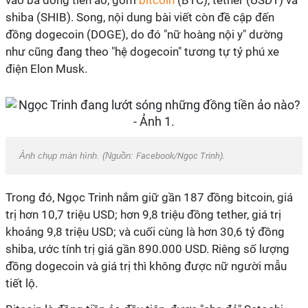
vào ba đồng tiền ảo, gồm
bitcoin
(BTC), tether (USDT) và
shiba (SHIB). Song, nội dung bài viết còn đề cập đến
đồng dogecoin (DOGE), do đó "nữ hoàng nội y" dường
như cũng đang theo "hệ dogecoin" tương tự tỷ phú xe
điện Elon Musk.
Ảnh chụp màn hình. (Nguồn:
Facebook/Ngọc Trinh
).
Trong đó, Ngọc Trinh nắm giữ gần 187 đồng bitcoin, giá
trị hơn 10,7 triệu USD; hơn 9,8 triệu đồng tether, giá trị
khoảng 9,8 triệu USD; và cuối cùng là hơn 30,6 tỷ đồng
shiba, ước tính trị giá gần 890.000 USD. Riêng số lượng
đồng dogecoin và giá trị thì không được nữ người mẫu
tiết lộ.