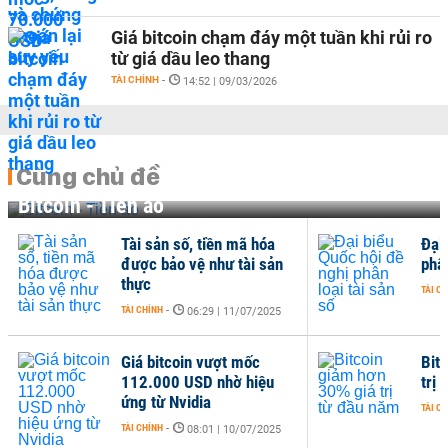
Giá bitcoin chạm đáy một tuần khi rủi ro
từ giá dầu leo thang
TÀI CHÍNH
-
14:52 | 09/03/2026
Cùng chủ đề
Bitcoin - Tiền ảo
Tài sản số, tiền mã hóa
Đại
được bảo vệ như tài sản
phân
thực
TÀI C
TÀI CHÍNH
-
06:29 | 11/07/2025
Giá bitcoin vượt mốc
Bit
112.000 USD nhờ hiệu
trị
ứng từ Nvidia
TÀI C
TÀI CHÍNH
-
08:01 | 10/07/2025