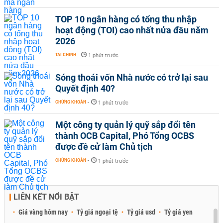
TOP 10 ngân hàng có tổng thu nhập
hoạt động (TOI) cao nhất nửa đầu năm
2026
TÀI CHÍNH
-
1 phút trước
Sóng thoái vốn Nhà nước có trở lại sau
Quyết định 40?
CHỨNG KHOÁN
-
1 phút trước
Một công ty quản lý quỹ sắp đổi tên
thành OCB Capital, Phó Tổng OCBS
được đề cử làm Chủ tịch
CHỨNG KHOÁN
-
1 phút trước
LIÊN KẾT NỔI BẬT
Giá vàng hôm nay
Tỷ giá ngoại tệ
Tỷ giá usd
Tỷ giá yen