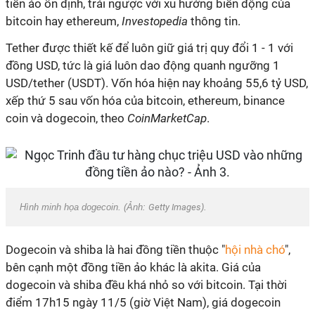
tiền ảo ổn định, trái ngược với xu hướng biến động của
bitcoin hay ethereum,
Investopedia
thông tin.
Tether được thiết kế để luôn giữ giá trị quy đổi 1 - 1 với
đồng USD, tức là giá luôn dao động quanh ngưỡng 1
USD/tether (USDT). Vốn hóa hiện nay khoảng 55,6 tỷ USD,
xếp thứ 5 sau vốn hóa của bitcoin, ethereum, binance
coin và dogecoin, theo
CoinMarketCap
.
Hình minh họa dogecoin. (Ảnh:
Getty Images
).
Dogecoin và shiba là hai đồng tiền thuộc "
hội nhà chó
",
bên cạnh một đồng tiền ảo khác là akita. Giá của
dogecoin và shiba đều khá nhỏ so với bitcoin. Tại thời
điểm 17h15 ngày 11/5 (giờ Việt Nam), giá dogecoin