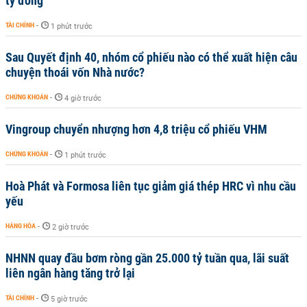
tỷ đồng
TÀI CHÍNH
-
1 phút trước
Sau Quyết định 40, nhóm cổ phiếu nào có thể xuất hiện câu
chuyện thoái vốn Nhà nước?
CHỨNG KHOÁN
-
4 giờ trước
Vingroup chuyển nhượng hơn 4,8 triệu cổ phiếu VHM
CHỨNG KHOÁN
-
1 phút trước
Hoà Phát và Formosa liên tục giảm giá thép HRC vì nhu cầu
yếu
HÀNG HÓA
-
2 giờ trước
NHNN quay đầu bơm ròng gần 25.000 tỷ tuần qua, lãi suất
liên ngân hàng tăng trở lại
TÀI CHÍNH
-
5 giờ trước