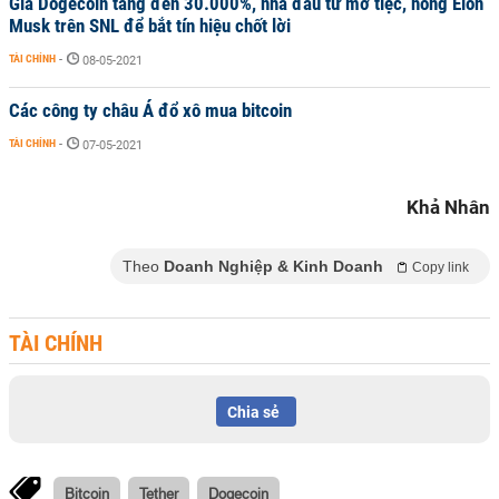
Giá Dogecoin tăng đến 30.000%, nhà đầu tư mở tiệc, hóng Elon
Musk trên SNL để bắt tín hiệu chốt lời
TÀI CHÍNH
-
08-05-2021
Các công ty châu Á đổ xô mua bitcoin
TÀI CHÍNH
-
07-05-2021
Khả Nhân
Theo
Doanh Nghiệp & Kinh Doanh
Copy link
TÀI CHÍNH
Chia sẻ
Bitcoin
Tether
Dogecoin