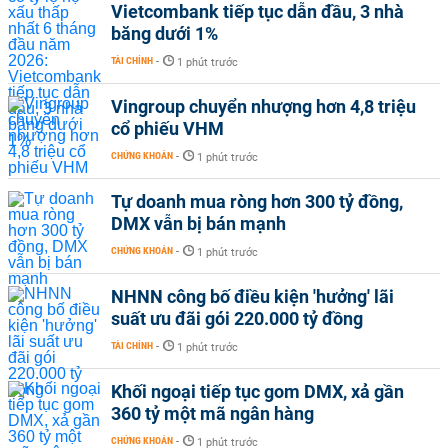
Vietcombank tiếp tục dẫn đầu, 3 nhà
băng dưới 1%
TÀI CHÍNH
-
1 phút trước
Vingroup chuyển nhượng hơn 4,8 triệu
cổ phiếu VHM
CHỨNG KHOÁN
-
1 phút trước
Tự doanh mua ròng hơn 300 tỷ đồng,
DMX vẫn bị bán mạnh
CHỨNG KHOÁN
-
1 phút trước
NHNN công bố điều kiện 'hưởng' lãi
suất ưu đãi gói 220.000 tỷ đồng
TÀI CHÍNH
-
1 phút trước
Khối ngoại tiếp tục gom DMX, xả gần
360 tỷ một mã ngân hàng
CHỨNG KHOÁN
-
1 phút trước