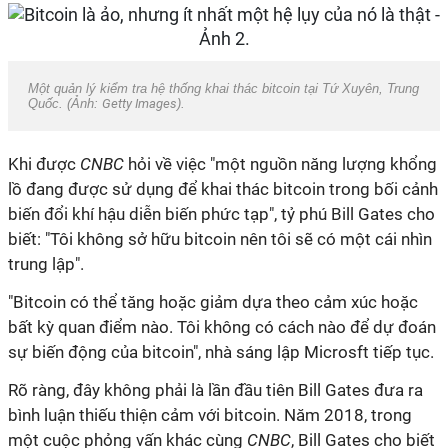
Một quản lý kiểm tra hệ thống khai thác bitcoin tại Tứ Xuyên, Trung
Quốc. (Ảnh:
Getty Images
).
Khi được
CNBC
hỏi về việc "một nguồn năng lượng khổng
lồ đang được sử dụng để khai thác bitcoin trong bối cảnh
biến đổi khí hậu diễn biến phức tạp", tỷ phú Bill Gates cho
biết: "Tôi không sở hữu bitcoin nên tôi sẽ có một cái nhìn
trung lập".
"Bitcoin có thể tăng hoặc giảm dựa theo cảm xúc hoặc
bất kỳ quan điểm nào. Tôi không có cách nào để dự đoán
sự biến động của bitcoin", nhà sáng lập Microsft tiếp tục.
Rõ ràng, đây không phải là lần đầu tiên Bill Gates đưa ra
bình luận thiếu thiện cảm với bitcoin. Năm 2018, trong
một cuộc phỏng vấn khác cùng
CNBC
, Bill Gates cho biết