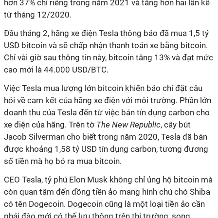
hơn 37% chỉ riêng trong năm 2021 và tăng hơn hai lần kể
từ tháng 12/2020.
Đầu tháng 2, hãng xe điện Tesla thông báo đã mua 1,5 tỷ
USD bitcoin và sẽ chấp nhận thanh toán xe bằng bitcoin.
Chỉ vài giờ sau thông tin này, bitcoin tăng 13% và đạt mức
cao mới là 44.000 USD/BTC.
Việc Tesla mua lượng lớn bitcoin khiến báo chí đặt câu
hỏi về cam kết của hãng xe điện với môi trường. Phần lớn
doanh thu của Tesla đến từ việc bán tín dụng carbon cho
xe điện của hãng. Trên tờ
The New Republic
, cây bút
Jacob Silverman cho biết trong năm 2020, Tesla đã bán
được khoảng 1,58 tỷ USD tín dụng carbon, tương đương
số tiền mà họ bỏ ra mua bitcoin.
CEO Tesla, tỷ phú Elon Musk không chỉ ủng hộ bitcoin mà
còn quan tâm đến đồng tiền ảo mang hình chú chó Shiba
có tên Dogecoin. Dogecoin cũng là một loại tiền ảo cần
phải đào mới có thể lưu thông trên thị trường, song