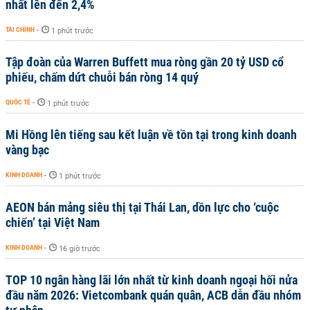
nhất lên đến 2,4%
TÀI CHÍNH
-
1 phút trước
Tập đoàn của Warren Buffett mua ròng gần 20 tỷ USD cổ
phiếu, chấm dứt chuỗi bán ròng 14 quý
QUỐC TẾ
-
1 phút trước
Mi Hồng lên tiếng sau kết luận về tồn tại trong kinh doanh
vàng bạc
KINH DOANH
-
1 phút trước
AEON bán mảng siêu thị tại Thái Lan, dồn lực cho ‘cuộc
chiến’ tại Việt Nam
KINH DOANH
-
16 giờ trước
TOP 10 ngân hàng lãi lớn nhất từ kinh doanh ngoại hối nửa
đầu năm 2026: Vietcombank quán quân, ACB dẫn đầu nhóm