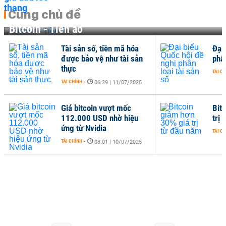
Cùng chủ đề
Bitcoin - Tiền ảo
Tài sản số, tiền mã hóa
Đại
được bảo vệ như tài sản
phân
thực
TÀI C
TÀI CHÍNH
-
06:29 | 11/07/2025
Giá bitcoin vượt mốc
Bit
112.000 USD nhờ hiệu
trị
ứng từ Nvidia
TÀI C
TÀI CHÍNH
-
08:01 | 10/07/2025