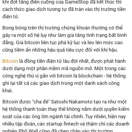
khi đợt tăng điên cuồng của GameStop đã kết thúc thì
cách thức giao dịch tương tự đã tràn vào thị trường tiền
điện tử.
Bong bóng trên thị trường chứng khoán thường có thể
gây ra một số hệ lụy như làm gia tăng tình trạng bất bình
đẳng. Giá bitcoin liên tục phá kỷ lục và leo lên mức cao
cũng tiềm ẩn những hậu quả tiêu cực đối với khí hậu.
Bitcoin
là đồng tiền điện tử lâu đời nhất, được phát hành
dưới dạng một phần mềm mã nguồn mở. Một trong các
công nghệ thú vị gắn với bitcoin là blockchain - hệ thống
ghi lại tất cả các giao dịch trong một danh sách công
khai.
Bitcoin được "cha đẻ" Satoshi Nakamoto tạo ra như một
hệ thống thanh toán thay thế không nằm dưới quyền kiểm
soát của các ông lớn ngành tài chính. Tuy nhiên, hiện nay
nhiều tập đoàn, các startup fintech và thậm chí các doanh
nghiệp Phố Wall cũng đã chen chân vào thị trường