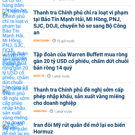
Thanh tra Chính phủ chỉ ra loạt vi phạm
tại Bảo Tín Mạnh Hải, Mi Hồng, PNJ,
SJC, DOJI, chuyển hồ sơ sang Bộ Công
an
KINH DOANH
-
10 giờ trước
Tập đoàn của Warren Buffett mua ròng
gần 20 tỷ USD cổ phiếu, chấm dứt chuỗi
bán ròng 14 quý
QUỐC TẾ
-
1 phút trước
Thanh tra Chính phủ đề nghị sớm cấp
phép nhập khẩu, sản xuất vàng miếng
cho doanh nghiệp
HÀNG HÓA
-
1 phút trước
Iran đòi Mỹ rút quân để mở lại eo biển
Hormuz