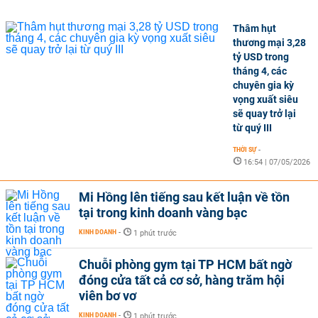
Thâm hụt
thương mại 3,28
tỷ USD trong
tháng 4, các
chuyên gia kỳ
vọng xuất siêu
sẽ quay trở lại
từ quý III
THỜI SỰ
-
16:54 | 07/05/2026
Mi Hồng lên tiếng sau kết luận về tồn
tại trong kinh doanh vàng bạc
KINH DOANH
-
1 phút trước
Chuỗi phòng gym tại TP HCM bất ngờ
đóng cửa tất cả cơ sở, hàng trăm hội
viên bơ vơ
KINH DOANH
-
1 phút trước