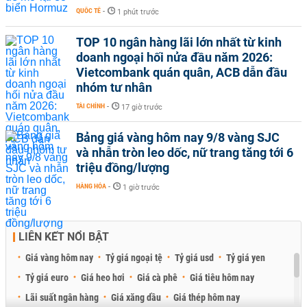
QUỐC TẾ
-
1 phút trước
TOP 10 ngân hàng lãi lớn nhất từ kinh
doanh ngoại hối nửa đầu năm 2026:
Vietcombank quán quân, ACB dẫn đầu
nhóm tư nhân
TÀI CHÍNH
-
17 giờ trước
Bảng giá vàng hôm nay 9/8 vàng SJC
và nhẫn tròn leo dốc, nữ trang tăng tới 6
triệu đồng/lượng
HÀNG HÓA
-
1 giờ trước
LIÊN KẾT NỔI BẬT
Giá vàng hôm nay
Tỷ giá ngoại tệ
Tỷ giá usd
Tỷ giá yen
Tỷ giá euro
Giá heo hơi
Giá cà phê
Giá tiêu hôm nay
Lãi suất ngân hàng
Giá xăng dầu
Giá thép hôm nay