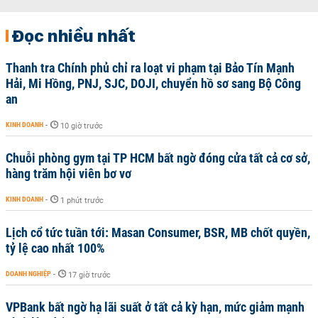
Đọc nhiều nhất
Thanh tra Chính phủ chỉ ra loạt vi phạm tại Bảo Tín Mạnh
Hải, Mi Hồng, PNJ, SJC, DOJI, chuyển hồ sơ sang Bộ Công
an
KINH DOANH
-
10 giờ trước
Chuỗi phòng gym tại TP HCM bất ngờ đóng cửa tất cả cơ sở,
hàng trăm hội viên bơ vơ
KINH DOANH
-
1 phút trước
Lịch cổ tức tuần tới: Masan Consumer, BSR, MB chốt quyền,
tỷ lệ cao nhất 100%
DOANH NGHIỆP
-
17 giờ trước
VPBank bất ngờ hạ lãi suất ở tất cả kỳ hạn, mức giảm mạnh