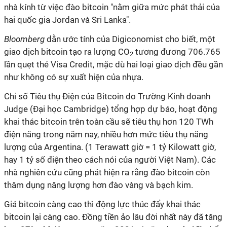
nhà kính từ việc đào bitcoin "nằm giữa mức phát thải của
hai quốc gia Jordan và Sri Lanka".
Bloomberg
dẫn ước tính của Digiconomist cho biết, một
giao dịch bitcoin tạo ra lượng CO
tương đương 706.765
2
lần quẹt thẻ Visa Credit, mặc dù hai loại giao dịch đều gần
như không có sự xuất hiện của nhựa.
Chỉ số Tiêu thụ Điện của Bitcoin do Trường Kinh doanh
Judge (Đại học Cambridge) tổng hợp dự báo, hoạt động
khai thác bitcoin trên toàn cầu sẽ tiêu thụ hơn 120 TWh
điện năng trong năm nay, nhiều hơn mức tiêu thụ năng
lượng của Argentina. (1 Terawatt giờ = 1 tỷ Kilowatt giờ,
hay 1 tỷ số điện theo cách nói của người Việt Nam). Các
nhà nghiên cứu cũng phát hiện ra rằng đào bitcoin còn
thâm dụng năng lượng hơn đào vàng và bạch kim.
Giá bitcoin càng cao thì động lực thúc đẩy khai thác
bitcoin lại càng cao. Đồng tiền ảo lâu đời nhất này đã tăng