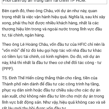
Phối cảnh dự án Trung tâm Tài chính TP HCM.
Bên cạnh đó, theo ông Châu, với dự án như này, quan
trọng nhất là việc vận hành hiệu quả. Nghĩa là, sau khi xây
xong, phải thu hút được nhiều khách hàng, nhất là các
thương hiệu lớn trong và ngoài nước trong lĩnh vực đầu
tư, tài chính, ngân hàng.
Theo ông Lê Hoàng Châu, vốn đầu tư của HFIC chỉ nên là
“vốn mồi” để từ đó kêu gọi hợp tác với nhà đầu tư khác
có tiềm lực tài chính, có kinh nghiệm. Do đó, với dự án
này, khả thi nhất là đầu tư theo cơ chế đối tác công - tư
(PPP).
TS. Đinh Thế Hiển cũng thẳng thắn cho rằng, tiền của
Thành phố nên dành để đầu tư các công trình hạ tầng,
phục vụ dân sinh hoặc đầu tư chiều sâu cho các dự án
sản xuất, chứ không nên đầu tư lớn cho một dự án trong
lĩnh vực bất động sản. Như vậy, hiệu quả không cao và sẽ
rất lâu mới thu hồi được vốn đầu tư.