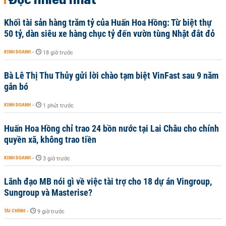
Khối tài sản hàng trăm tỷ của Huấn Hoa Hồng: Từ biệt thự
50 tỷ, dàn siêu xe hàng chục tỷ đến vườn tùng Nhật đắt đỏ
KINH DOANH
-
18 giờ trước
Bà Lê Thị Thu Thủy gửi lời chào tạm biệt VinFast sau 9 năm
gắn bó
KINH DOANH
-
1 phút trước
Huấn Hoa Hồng chỉ trao 24 bồn nước tại Lai Châu cho chính
quyền xã, không trao tiền
KINH DOANH
-
3 giờ trước
Lãnh đạo MB nói gì về việc tài trợ cho 18 dự án Vingroup,
Sungroup và Masterise?
TÀI CHÍNH
-
9 giờ trước