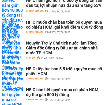
HFIC nắm giữ hơn 10.000 tỷ đồng tài sản
đầu tư, lợi nhuận nửa đầu năm tăng 65%
CHỨNG KHOÁN
-
14:59 | 14/08/2025
HFIC muốn chào bán toàn bộ quyền mua
cổ phiếu HCM, giá khởi điểm 836 tỷ đồng
CHỨNG KHOÁN
-
07:17 | 07/08/2025
Nguyên Trợ lý Chủ tịch nước làm Tổng
Giám đốc Công ty Đầu tư tài chính nhà
nước TP HCM
THỜI SỰ
-
15:48 | 18/11/2024
HFIC tiếp tục bán 5,5 triệu quyền mua cổ
phiếu HCM
CHỨNG KHOÁN
-
10:43 | 20/03/2024
HFIC bán hết quyền mua cổ phần HCM,
dự thu gần 800 tỷ đồng
CHỨNG KHOÁN
-
13:07 | 05/02/2024