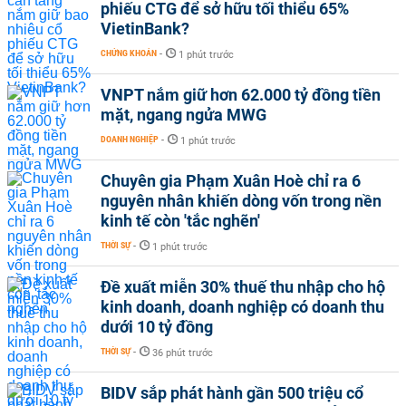
phiếu CTG để sở hữu tối thiểu 65%
VietinBank?
CHỨNG KHOÁN
-
1 phút trước
VNPT nắm giữ hơn 62.000 tỷ đồng tiền
mặt, ngang ngửa MWG
DOANH NGHIỆP
-
1 phút trước
Chuyên gia Phạm Xuân Hoè chỉ ra 6
nguyên nhân khiến dòng vốn trong nền
kinh tế còn 'tắc nghẽn'
THỜI SỰ
-
1 phút trước
Đề xuất miễn 30% thuế thu nhập cho hộ
kinh doanh, doanh nghiệp có doanh thu
dưới 10 tỷ đồng
THỜI SỰ
-
36 phút trước
BIDV sắp phát hành gần 500 triệu cổ