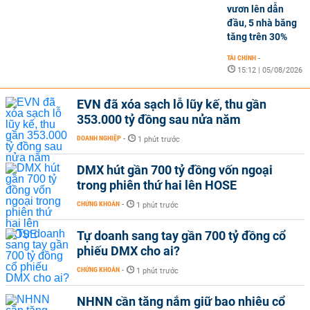
vươn lên dẫn
đầu, 5 nhà băng
tăng trên 30%
TÀI CHÍNH
-
15:12 | 05/08/2026
EVN đã xóa sạch lỗ lũy kế, thu gần
353.000 tỷ đồng sau nửa năm
DOANH NGHIỆP
-
1 phút trước
DMX hút gần 700 tỷ đồng vốn ngoại
trong phiên thứ hai lên HOSE
CHỨNG KHOÁN
-
1 phút trước
Tự doanh sang tay gần 700 tỷ đồng cổ
phiếu DMX cho ai?
CHỨNG KHOÁN
-
1 phút trước
NHNN cần tăng nắm giữ bao nhiêu cổ