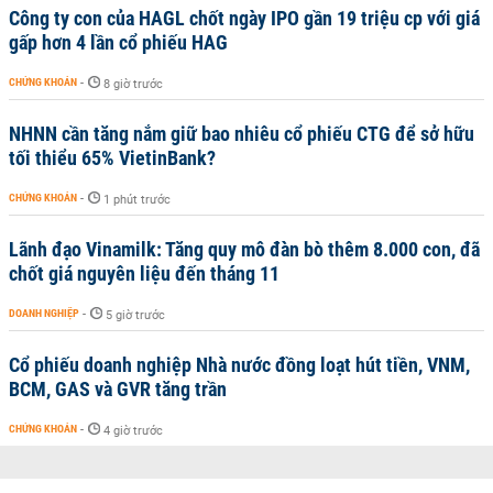
Công ty con của HAGL chốt ngày IPO gần 19 triệu cp với giá
gấp hơn 4 lần cổ phiếu HAG
CHỨNG KHOÁN
-
8 giờ trước
NHNN cần tăng nắm giữ bao nhiêu cổ phiếu CTG để sở hữu
tối thiểu 65% VietinBank?
CHỨNG KHOÁN
-
1 phút trước
Lãnh đạo Vinamilk: Tăng quy mô đàn bò thêm 8.000 con, đã
chốt giá nguyên liệu đến tháng 11
DOANH NGHIỆP
-
5 giờ trước
Cổ phiếu doanh nghiệp Nhà nước đồng loạt hút tiền, VNM,
BCM, GAS và GVR tăng trần
CHỨNG KHOÁN
-
4 giờ trước