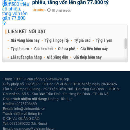
phiếu, tăng vốn lên gần 77.800 tỷ
TÀI CHÍNH
-
10 phút trước
LIÊN KẾT NỔI BẬT
Giá vàng hôm nay
Tỷ giá ngoại tệ
Tỷ giá usd
Tỷ giá yen
Tỷ giá euro
Giá heo hơi
Giá cà phê
Giá tiêu hôm nay
Lãi suất ngân hàng
Giá xăng dầu
Giá thép hôm nay
Giá sầu riêng
Giá thịt heo
Giá gạo
Giá cao su
Best Retail Brokers
Diễn đàn đầu tư Việt Nam 2026
Trang TTĐTTH của công ty VietNewsCorp
Giấy phép số 3323/GP-TTĐT do Sở VH&TT TP.HCM cấp ngày 20/3/2026
Lầu 5 - Compa Building - 293 Điện Biên Phủ - Phường Gia Định - TP.HCM
Chi nhánh:
Số 5 - Khu 38A Trần Phú - Phường Ba Đình - TP. Hà Nội
Chịu trách nhiệm nội dung:
Hoàng Hữu Lợi
Hotline:
0975798489
Email:
info@vietnambiz.vn
Trách nhiệm về thông tin
DỊCH VỤ QUẢNG CÁO
Tel:
0931589222 (Ms Ngọc)
Email:
quangcao@vietnambiz.vn